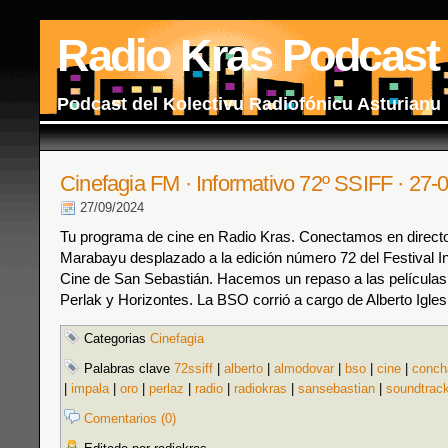
Radio Kras Podcast
Podcast del Kolectivu Radiofónicu Asturianu
Cinefagia FM · Informativo 72º SSIFF · 27-
27/09/2024
Tu programa de cine en Radio Kras. Conectamos en direct
Marabayu desplazado a la edición número 72 del Festival In
Cine de San Sebastián. Hacemos un repaso a las películas 
Perlak y Horizontes. La BSO corrió a cargo de Alberto Igle
Categorias
Cinefagia
Palabras clave
72ssiff
|
alberto
|
almodovar
|
bso
|
cine
|
conch
|
impala
|
oro
|
perlaz
|
radio
|
radiokras
|
sansebastian
|
soundtrac
Comentarios (0)