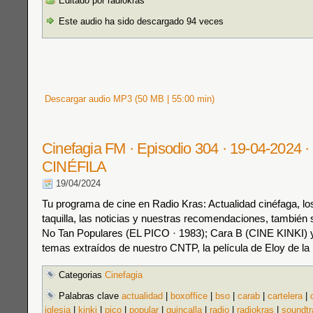
Editado por radiokras
Este audio ha sido descargado 94 veces
Descargar audio MP3 (50 MB | 55:00 min)
Cinefagia FM · Episodio 304 · 19-04-202
CINÉFILA
19/04/2024
Tu programa de cine en Radio Kras: Actualidad cinéfaga, los
taquilla, las noticias y nuestras recomendaciones, también s
No Tan Populares (EL PICO · 1983); Cara B (CINE KINKI)
temas extraídos de nuestro CNTP, la película de Eloy de la 
Categorias
Cinefagia
Palabras clave
actualidad
|
boxoffice
|
bso
|
carab
|
cartelera
|
iglesia
|
kinki
|
pico
|
popular
|
quincalla
|
radio
|
radiokras
|
soundtr