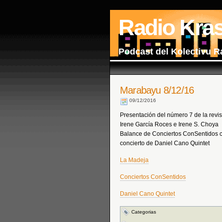
Radio Kra
Podcast del Kolectivu R
Marabayu 8/12/16
09/12/2016
Presentación del número 7 de la revis
Irene García Roces e Irene S. Choya
Balance de Conciertos ConSentidos c
concierto de Daniel Cano Quintet
La Madeja
Conciertos ConSentidos
Daniel Cano Quintet
Categorias