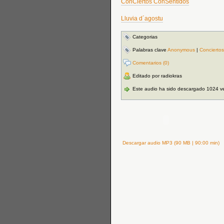
ConCiertos ConSentidos
Lluvia d´agostu
Categorias
Palabras clave
Anonymous
|
Concierto
Comentarios (0)
Editado por radiokras
Este audio ha sido descargado 1024 v
Descargar audio MP3 (90 MB | 90:00 min)