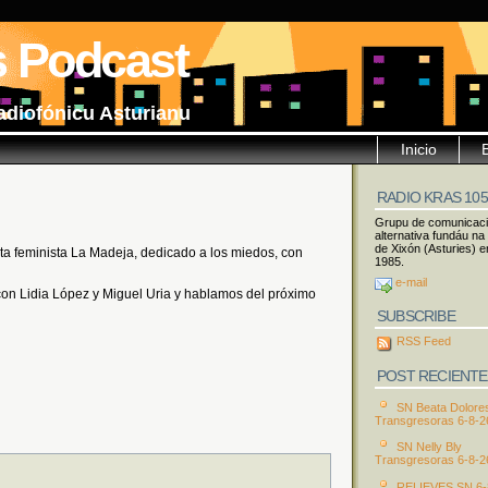
s Podcast
adiofónicu Asturianu
Inicio
RADIO KRAS 10
Grupu de comunicac
alternativa fundáu na
de Xixón (Asturies) e
ta feminista La Madeja, dedicado a los miedos, con
1985.
e-mail
on Lidia López y Miguel Uria y hablamos del próximo
SUBSCRIBE
RSS Feed
POST RECIENTE
SN Beata Dolore
Transgresoras 6-8-2
SN Nelly Bly
Transgresoras 6-8-2
RELIEVES SN 6-