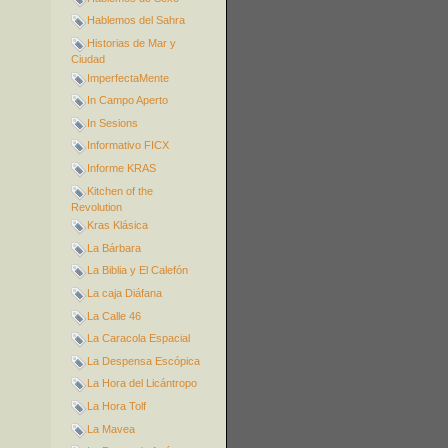
Hablemos del Sahra
Historias de Mar y
Ciudad
ImperfectaMente
In Campo Aperto
In Sesions
Informativo FICX
Informe KRAS
Kitchen of the
Revolution
Kras Klásica
La Bárbara
La Biblia y El Calefón
La caja Diáfana
La Calle 46
La Caracola Espacial
La Despensa Escópica
La Hora del Licántropo
La Hora Tolf
La Mavea