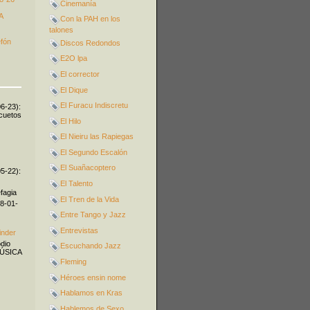
Cinemanía
A
Con la PAH en los
talones
efón
Discos Redondos
E2O lpa
El corrector
El Dique
El Furacu Indiscretu
06-23):
icuetos
El Hilo
El Nieiru las Rapiegas
El Segundo Escalón
El Suañacoptero
05-22):
El Talento
fagia
El Tren de la Vida
08-01-
Entre Tango y Jazz
Entrevistas
inder
odio
Escuchando Jazz
MÚSICA
Fleming
Héroes ensin nome
Hablamos en Kras
Hablemos de Sexo