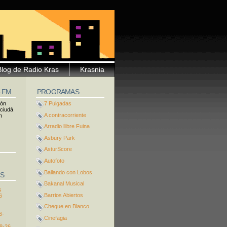
Blog de Radio Kras
Krasnia
5 FM
PROGRAMAS
ión
7 Pulgadas
 ciudá
A contracorriente
n
Arradio llibre Fuina
Asbury Park
AsturScore
Autofoto
Bailando con Lobos
S
Bakanal Musical
s
Barrios Abiertos
6
Cheque en Blanco
6-
Cinefagia
8-26