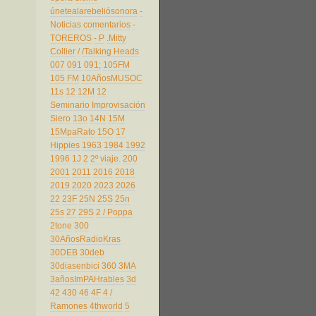
únetealarebeliósonora
-
Noticias comentarios
-
TOREROS
- P
.Mitty
Collier
/
/Talking Heads
007
091
091;
105FM
105 FM
10AñosMUSOC
11s
12
12M
12
Seminario Improvisación
Siero
13o
14N
15M
15MpaRato
15O
17
Hippies
1963
1984
1992
1996
1J
2
2º viaje.
200
2001
2011
2016
2018
2019
2020
2023
2026
22
23F
25N
25S
25n
25s
27
29S
2 / Poppa
2tone
300
30AñosRadioKras
30DEB
30deb
30diasenbici
360
3MA
3añosImPAHrables
3d
42
430
46
4F
4 /
Ramones
4thworld
5