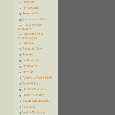
PopFood
Por el camino
Presentación
Quédate en KRASa
Que Mundo Tan
Maravilloso
Radio Kras en la
Semana Negra
Rap Solo
Rasgando No Ar
Relieves
Sestatrónica
Sin Novedad
Sin Pudor
Talleres de Radio ESAD
Tarde de Locos
The Soul Sessions
Trastero Akústiko
Una Esquina Doblada
Vericuetos
Vuelo 605 Musical