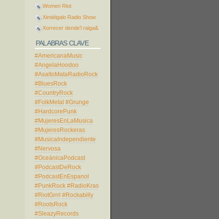
Women Riot
Ximiélgalo Radio Show
Xorrecer dende'l raiga&
PALABRAS CLAVE
#AmericanaMusic
#AngelaHoodoo
#AsaltoMataRadioRock
#BluesRock
#CountryRock
#FolkMetal
#Grunge
#HardcorePunk
#MujeresEnLaMusica
#MujeresRockeras
#MusicaIndependiente
#Nervosa
#OceánicaPodcast
#PodcastDeRock
#PodcastEnEspanol
#PunkRock
#RadioKras
#RiotGrrrl
#Rockabilly
#RootsRock
#SleazyRecords