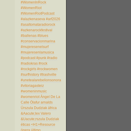
#WomenInRock
#WomenRiot
#WomenRiotPodcast
#alazkenaseva
#arf2026
#asaltomataradiorock
#azkenarockfestival
#ballenas
#blues
#conservacionmarina
#mujeresenelsurf
#mujeresenlamusica
#podcast
#punk
#radio
#radiokras
#rock
#rockgirls
#rockwomen
#surfhistory
#trashville
#unetealarebelionsonora
#vitoriagasteiz
#womeninmusic
#womenriot
Ángel De La
Calle
Ölafur arnalds
Úrszula Dudziak
áfrica
&Aacute;lex Valero
&Uacute;rszula Dudziak
éticas
<H1>Resource
ópera
último