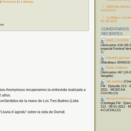
|
Feminismo
|
La Madeja
WRP048 ANGEL
HOODOO
La Biblia y el Cal
05-08-2026
ces
COMENTARIOS
RECIENTES
MIKE COOPER
(Vericuetos 518 (06-
especial Festival Ver
7)
eduardo guzman
(Marabayu 30/06/22)
Ràdio Gallinera
(Vericuetos 467 (24-
Vangelis)
silk bedding
(Cine
FM · Episodio 213 · 
2021 · MÚSICA A
 caso Anonymous recuperamos la entrevista realizada a
CUCHILLO)
2 años.
discount watch w
onSentidos de la mano de Los Tres Buitres (Lidia
(Cinefagia FM · Epis
213 · 08-01-2021 · 
A CUCHILLO)
Lluvia d´agostu” sobre la vida de Durruti.