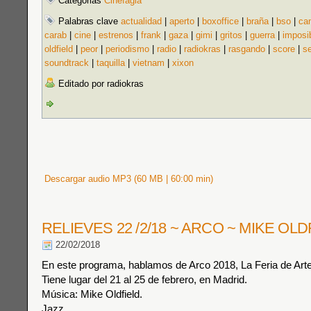
Categorias
Cinefagia
Palabras clave
actualidad
|
aperto
|
boxoffice
|
braña
|
bso
|
ca
carab
|
cine
|
estrenos
|
frank
|
gaza
|
gimi
|
gritos
|
guerra
|
imposi
oldfield
|
peor
|
periodismo
|
radio
|
radiokras
|
rasgando
|
score
|
se
soundtrack
|
taquilla
|
vietnam
|
xixon
Editado por radiokras
Descargar audio MP3 (60 MB | 60:00 min)
RELIEVES 22 /2/18 ~ ARCO ~ MIKE OLD
22/02/2018
En este programa, hablamos de Arco 2018, La Feria de Ar
Tiene lugar del 21 al 25 de febrero, en Madrid.
Música: Mike Oldfield.
Jazz.