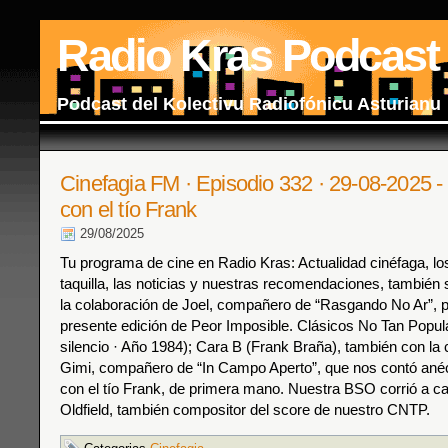
Radio Kras Podcast
Podcast del Kolectivu Radiofónicu Asturianu
Cinefagia FM · Episodio 332 · 29-08-2025 
con el tío Frank
29/08/2025
Tu programa de cine en Radio Kras: Actualidad cinéfaga, los
taquilla, las noticias y nuestras recomendaciones, también 
la colaboración de Joel, compañero de “Rasgando No Ar”, pa
presente edición de Peor Imposible. Clásicos No Tan Popula
silencio · Año 1984); Cara B (Frank Braña), también con la
Gimi, compañero de “In Campo Aperto”, que nos contó anéc
con el tío Frank, de primera mano. Nuestra BSO corrió a c
Oldfield, también compositor del score de nuestro CNTP.