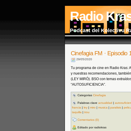
Radio Kra
Podcast del Kolectivu R
Cinefagia FM · Episodio 
29/05/2020
Tu programa de cine en Radio Kras: Act
y nuestras recomendaciones, también 
(LEY MIRÓ). BSO con temas extraídos
“AUTOSUFICIENCIA”.
Categorias
Cinefagia
Palabras clave
actualidad
|
autosuficie
francia
|
ley
|
miro
|
musica
|
paralisis
|
pelic
taquilla
|
trou
Comentarios (0)
Editado por radiokras