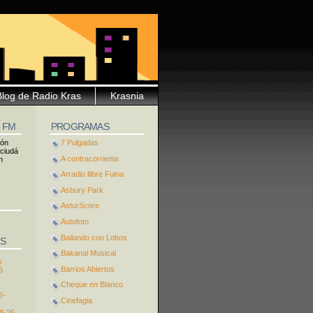
Blog de Radio Kras
Krasnia
5 FM
PROGRAMAS
ión
7 Pulgadas
 ciudá
A contracorriente
n
Arradio llibre Fuina
Asbury Park
AsturScore
Autofoto
Bailando con Lobos
S
Bakanal Musical
s
Barrios Abiertos
6
Cheque en Blanco
6-
Cinefagia
8-26