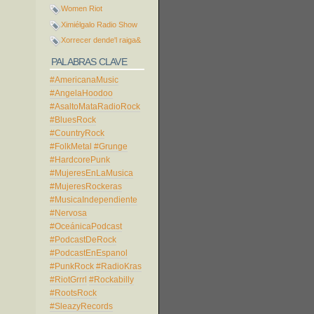
Women Riot
Ximiélgalo Radio Show
Xorrecer dende'l raiga&
PALABRAS CLAVE
#AmericanaMusic
#AngelaHoodoo
#AsaltoMataRadioRock
#BluesRock
#CountryRock
#FolkMetal
#Grunge
#HardcorePunk
#MujeresEnLaMusica
#MujeresRockeras
#MusicaIndependiente
#Nervosa
#OceánicaPodcast
#PodcastDeRock
#PodcastEnEspanol
#PunkRock
#RadioKras
#RiotGrrrl
#Rockabilly
#RootsRock
#SleazyRecords