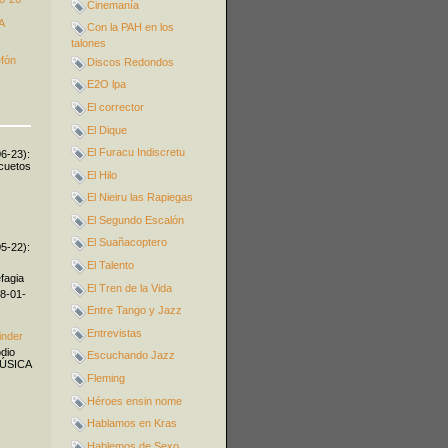
Cinemanía
A
Con la PAH en los
talones
efón
Discos Redondos
E2O lpa
El corrector
El Dique
El Furacu Indiscretu
06-23):
icuetos
El Hilo
El Nieiru las Rapiegas
El Segundo Escalón
El Suañacoptero
05-22):
El Talento
fagia
El Tren de la Vida
08-01-
Entre Tango y Jazz
Entrevistas
inder
odio
Escuchando Jazz
MÚSICA
Fleming
Héroes ensin nome
Hablamos en Kras
Hablemos de Sexo