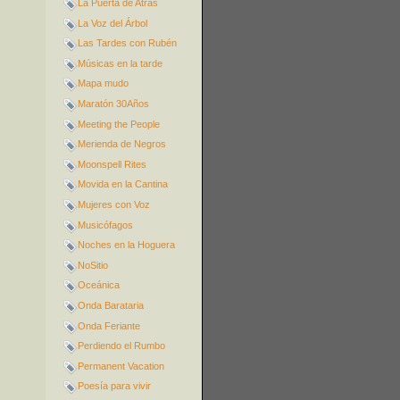
La Puerta de Atrás
La Voz del Árbol
Las Tardes con Rubén
Músicas en la tarde
Mapa mudo
Maratón 30Años
Meeting the People
Merienda de Negros
Moonspell Rites
Movida en la Cantina
Mujeres con Voz
Musicófagos
Noches en la Hoguera
NoSitio
Oceánica
Onda Barataria
Onda Feriante
Perdiendo el Rumbo
Permanent Vacation
Poesía para vivir