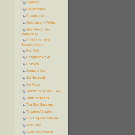
PopFood
Por el camino
Presentación
Quédate en KRASa
Que Mundo Tan
Maravilloso
Radio Kras en la
Semana Negra
Rap Solo
Rasgando No Ar
Relieves
Sestatrónica
Sin Novedad
Sin Pudor
Talleres de Radio ESAD
Tarde de Locos
The Soul Sessions
Trastero Akústiko
Una Esquina Doblada
Vericuetos
Vuelo 605 Musical