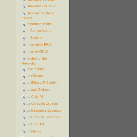
Hablemos del Sahra
Historias de Mar y
Ciudad
ImperfectaMente
In Campo Aperto
In Sesions
Informativo FICX
Informe KRAS
Kitchen of the
Revolution
Kras Klásica
La Bárbara
La Biblia y El Calefón
La caja Diáfana
La Calle 46
La Caracola Espacial
La Despensa Escópica
La Hora del Licántropo
La Hora Tolf
La Mavea