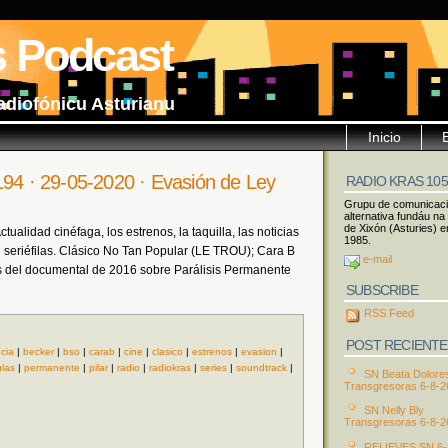
s Podcast
adiofónicu Asturianu
Inicio
194 · 29-05-2020 · Evasión de Ley
RADIO KRAS 10
Grupu de comunicac
alternativa fundáu na
de Xixón (Asturies) e
ualidad cinéfaga, los estrenos, la taquilla, las noticias
1985.
seriéfilas. Clásico No Tan Popular (LE TROU); Cara B
e-mail
 del documental de 2016 sobre Parálisis Permanente
SUBSCRIBE
RSS Feed
POST RECIENTE
ncia
|
becker
|
bso
|
carab
|
cine
|
clasico
|
estrenos
|
evasion
|
ulas
|
permanente
|
pilar
|
radio
|
radiokras
|
series
|
soundtrack
|
SN Beata Dolore
Transgresoras 6-8-2
SN Nelly Bly
Transgresoras 6-8-2
RELIEVES SN 6-