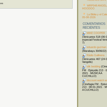
ces
WRP048 ANGEL
HOODOO
La Biblia y el Cal
05-08-2026
COMENTARIOS
RECIENTES
MIKE COOPER
(Vericuetos 518 (06-
especial Festival Ver
7)
eduardo guzman
(Marabayu 30/06/22)
Ràdio Gallinera
(Vericuetos 467 (24-
Vangelis)
silk bedding
(Cine
FM · Episodio 213 · 
2021 · MÚSICA A
CUCHILLO)
discount watch w
(Cinefagia FM · Epis
213 · 08-01-2021 · 
A CUCHILLO)