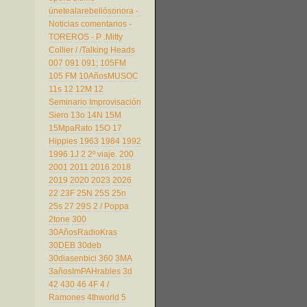
únetealarebeliósonora
-
Noticias comentarios
-
TOREROS
- P
.Mitty
Collier
/
/Talking Heads
007
091
091;
105FM
105 FM
10AñosMUSOC
11s
12
12M
12
Seminario Improvisación
Siero
13o
14N
15M
15MpaRato
15O
17
Hippies
1963
1984
1992
1996
1J
2
2º viaje.
200
2001
2011
2016
2018
2019
2020
2023
2026
22
23F
25N
25S
25n
25s
27
29S
2 / Poppa
2tone
300
30AñosRadioKras
30DEB
30deb
30diasenbici
360
3MA
3añosImPAHrables
3d
42
430
46
4F
4 /
Ramones
4thworld
5