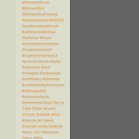
#WomenInRock
#WomenRiot
#WomenRiotPodcast
#alazkenaseva
#arf2026
#asaltomataradiorock
#azkenarockfestival
#ballenas
#blues
#conservacionmarina
#mujeresenelsurf
#mujeresenlamusica
#podcast
#punk
#radio
#radiokras
#rock
#rockgirls
#rockwomen
#surfhistory
#trashville
#unetealarebelionsonora
#vitoriagasteiz
#womeninmusic
#womenriot
Ángel De La
Calle
Ölafur arnalds
Úrszula Dudziak
áfrica
&Aacute;lex Valero
&Uacute;rszula Dudziak
éticas
<H1>Resource
ópera
último