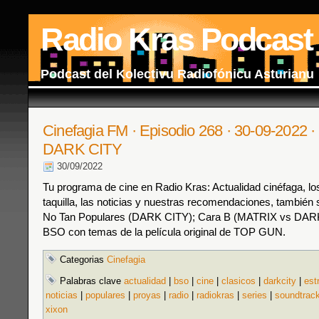
Radio Kras Podcast
Podcast del Kolectivu Radiofónicu Asturianu
Cinefagia FM · Episodio 268 · 30-09-2022
DARK CITY
30/09/2022
Tu programa de cine en Radio Kras: Actualidad cinéfaga, los
taquilla, las noticias y nuestras recomendaciones, también s
No Tan Populares (DARK CITY); Cara B (MATRIX vs DARK
BSO con temas de la película original de TOP GUN.
Categorias
Cinefagia
Palabras clave
actualidad
|
bso
|
cine
|
clasicos
|
darkcity
|
est
noticias
|
populares
|
proyas
|
radio
|
radiokras
|
series
|
soundtrac
xixon