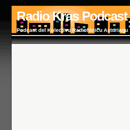
Radio Kras Podcast
Podcast del Kolectivu Radiofónicu Asturianu