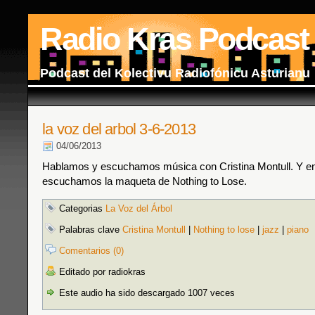
Radio Kras Podcast
Podcast del Kolectivu Radiofónicu Asturianu
la voz del arbol 3-6-2013
04/06/2013
Hablamos y escuchamos música con Cristina Montull. Y en
escuchamos la maqueta de Nothing to Lose.
Categorias
La Voz del Árbol
Palabras clave
Cristina Montull
|
Nothing to lose
|
jazz
|
piano
Comentarios (0)
Editado por radiokras
Este audio ha sido descargado 1007 veces