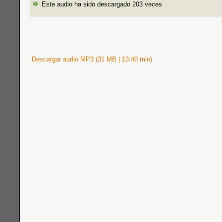
Este audio ha sido descargado 203 veces
Descargar audio MP3 (31 MB | 13:40 min)