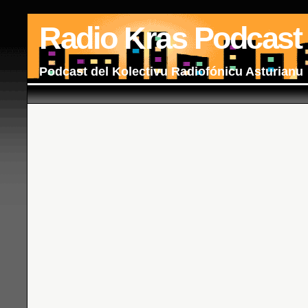
Radio Kras Podcast
Podcast del Kolectivu Radiofónicu Asturianu