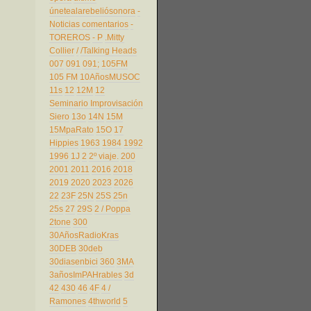
únetealarebeliósonora
-
Noticias comentarios
-
TOREROS
- P
.Mitty
Collier
/
/Talking Heads
007
091
091;
105FM
105 FM
10AñosMUSOC
11s
12
12M
12
Seminario Improvisación
Siero
13o
14N
15M
15MpaRato
15O
17
Hippies
1963
1984
1992
1996
1J
2
2º viaje.
200
2001
2011
2016
2018
2019
2020
2023
2026
22
23F
25N
25S
25n
25s
27
29S
2 / Poppa
2tone
300
30AñosRadioKras
30DEB
30deb
30diasenbici
360
3MA
3añosImPAHrables
3d
42
430
46
4F
4 /
Ramones
4thworld
5