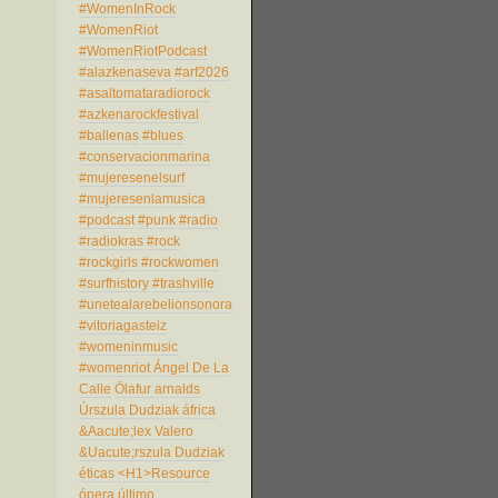
#WomenInRock
#WomenRiot
#WomenRiotPodcast
#alazkenaseva
#arf2026
#asaltomataradiorock
#azkenarockfestival
#ballenas
#blues
#conservacionmarina
#mujeresenelsurf
#mujeresenlamusica
#podcast
#punk
#radio
#radiokras
#rock
#rockgirls
#rockwomen
#surfhistory
#trashville
#unetealarebelionsonora
#vitoriagasteiz
#womeninmusic
#womenriot
Ángel De La
Calle
Ölafur arnalds
Úrszula Dudziak
áfrica
&Aacute;lex Valero
&Uacute;rszula Dudziak
éticas
<H1>Resource
ópera
último