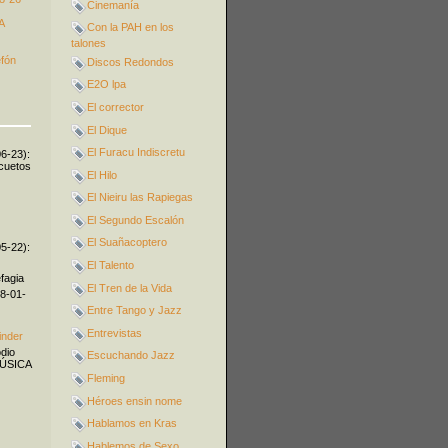
Cinemanía
A
Con la PAH en los
talones
efón
Discos Redondos
E2O lpa
El corrector
El Dique
El Furacu Indiscretu
06-23):
icuetos
El Hilo
El Nieiru las Rapiegas
El Segundo Escalón
El Suañacoptero
05-22):
El Talento
fagia
El Tren de la Vida
08-01-
Entre Tango y Jazz
Entrevistas
inder
odio
Escuchando Jazz
MÚSICA
Fleming
Héroes ensin nome
Hablamos en Kras
Hablemos de Sexo