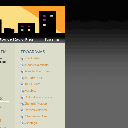
Blog de Radio Kras
Krasnia
5 FM
PROGRAMAS
ión
7 Pulgadas
 ciudá
A contracorriente
n
Arradio llibre Fuina
Asbury Park
AsturScore
Autofoto
Bailando con Lobos
S
Bakanal Musical
s
Barrios Abiertos
6
Cheque en Blanco
6-
Cinefagia
8-26