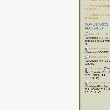
WRP048 ANGEL
HOODOO
La Biblia y el Cal
05-08-2026
COMENTARIOS
RECIENTES
MIKE COOPER
(Vericuetos 518 (06-
especial Festival Ver
7)
eduardo guzman
(Marabayu 30/06/22)
Ràdio Gallinera
(Vericuetos 467 (24-
Vangelis)
silk bedding
(Cine
FM · Episodio 213 · 
2021 · MÚSICA A
CUCHILLO)
discount watch w
(Cinefagia FM · Epis
213 · 08-01-2021 · 
A CUCHILLO)