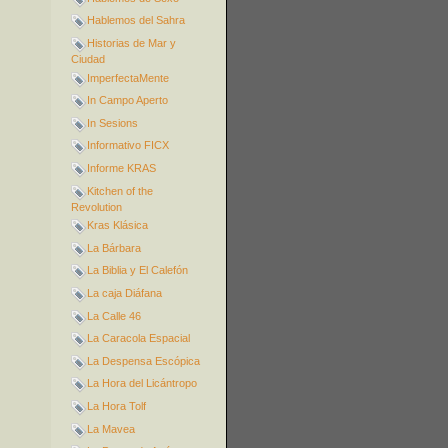
Hablemos del Sahra
Historias de Mar y
Ciudad
ImperfectaMente
In Campo Aperto
In Sesions
Informativo FICX
Informe KRAS
Kitchen of the
Revolution
Kras Klásica
La Bárbara
La Biblia y El Calefón
La caja Diáfana
La Calle 46
La Caracola Espacial
La Despensa Escópica
La Hora del Licántropo
La Hora Tolf
La Mavea