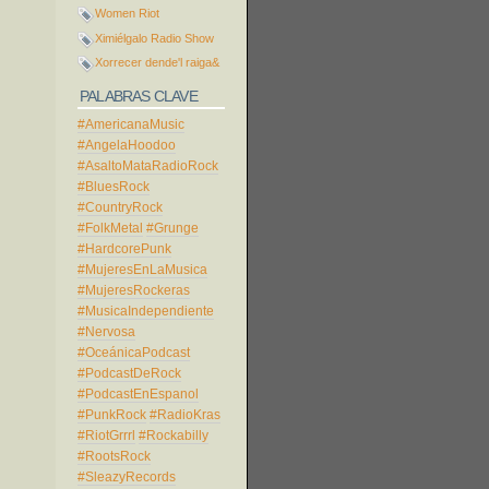
Women Riot
Ximiélgalo Radio Show
Xorrecer dende'l raiga&
PALABRAS CLAVE
#AmericanaMusic
#AngelaHoodoo
#AsaltoMataRadioRock
#BluesRock
#CountryRock
#FolkMetal
#Grunge
#HardcorePunk
#MujeresEnLaMusica
#MujeresRockeras
#MusicaIndependiente
#Nervosa
#OceánicaPodcast
#PodcastDeRock
#PodcastEnEspanol
#PunkRock
#RadioKras
#RiotGrrrl
#Rockabilly
#RootsRock
#SleazyRecords