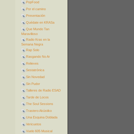
PopFood
Por el camino
Presentación
Quédate en KRASa
Que Mundo Tan
Maravilloso
Radio Kras en la
Semana Negra
Rap Solo
Rasgando No Ar
Relieves
Sestatrónica
Sin Novedad
Sin Pudor
Talleres de Radio ESAD
Tarde de Locos
The Soul Sessions
Trastero Akústiko
Una Esquina Doblada
Vericuetos
Vuelo 605 Musical