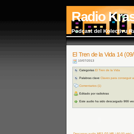
Radio Kra
Podcast del Kolectivu R
El Tren de la Vida 14 (09
10/07/2013
Categorias
El Tren de la Vida
Palabras clave
Claves para conseguir a
Comentarios (1)
Editado por radiokras
Este audio ha sido descargado 966 ve
Descargar audio MP3 (55 MB | 60:00 min)