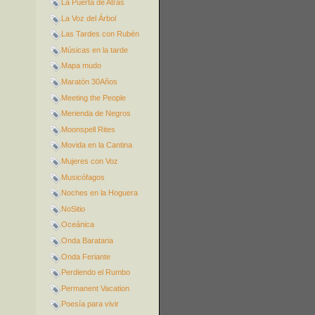
La Puerta de Atrás
La Voz del Árbol
Las Tardes con Rubén
Músicas en la tarde
Mapa mudo
Maratón 30Años
Meeting the People
Merienda de Negros
Moonspell Rites
Movida en la Cantina
Mujeres con Voz
Musicófagos
Noches en la Hoguera
NoSitio
Oceánica
Onda Barataria
Onda Feriante
Perdiendo el Rumbo
Permanent Vacation
Poesía para vivir