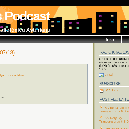
s Podcast
adiofónicu Asturianu
Inicio
/07/13)
RADIO KRAS 10
Grupu de comunicac
alternativa fundáu na
de Xixón (Asturies) e
1985.
e-mail
lgo
|
Special Music.
SUBSCRIBE
RSS Feed
ces
POST RECIENTE
SN Beata Dolore
Transgresoras 6-8-2
SN Nelly Bly
Transgresoras 6-8-2
RELIEVES SN 6-