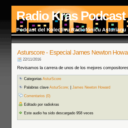
Radio Kras Podcast
Podcast del Kolectivu Radiofónicu Asturianu
Asturscore - Especial James Newton Howa
22/11/2016
Revisamos la carrera de unos de los mejores compositores 
Categorias
AsturScore
Palabras clave
AsturScore;
|
James Newton Howard
Comentarios (0)
Editado por radiokras
Este audio ha sido descargado 958 veces