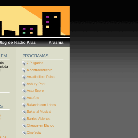
Blog de Radio Kras
Krasnia
5 FM
PROGRAMAS
ión
7 Pulgadas
 ciudá
A contracorriente
n
Arradio llibre Fuina
Asbury Park
AsturScore
Autofoto
Bailando con Lobos
S
Bakanal Musical
s
Barrios Abiertos
6
Cheque en Blanco
6-
Cinefagia
8-26