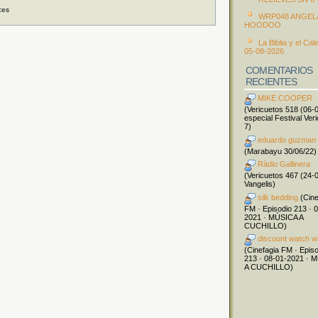
ces
WRP048 ANGEL
HOODOO
La Biblia y el Cal
05-08-2026
COMENTARIOS
RECIENTES
MIKE COOPER
(Vericuetos 518 (06-
especial Festival Ver
7)
eduardo guzman
(Marabayu 30/06/22)
Ràdio Gallinera
(Vericuetos 467 (24-
Vangelis)
silk bedding
(Cine
FM · Episodio 213 · 
2021 · MÚSICA A
CUCHILLO)
discount watch w
(Cinefagia FM · Epis
213 · 08-01-2021 · 
A CUCHILLO)