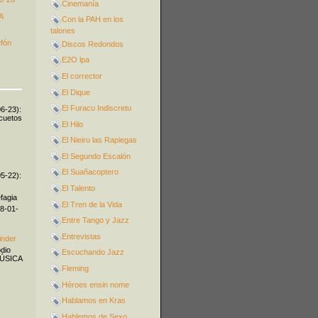
Cinemanía
A
Con la PAH en los
talones
efón
Discos Redondos
E2O lpa
El corrector
El Dique
El Furacu Indiscretu
06-23):
icuetos
El Hilo
El Nieiru las Rapiegas
El Segundo Escalón
El Suañacoptero
05-22):
El Talento
fagia
El Tren de la Vida
08-01-
Entre Tango y Jazz
Entrevistas
inder
odio
Escuchando Jazz
MÚSICA
Fleming
Héroes ensin nome
Hablamos en Kras
Hablemos de Sexo