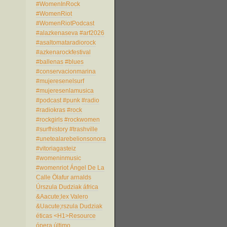
#WomenInRock
#WomenRiot
#WomenRiotPodcast
#alazkenaseva
#arf2026
#asaltomataradiorock
#azkenarockfestival
#ballenas
#blues
#conservacionmarina
#mujeresenelsurf
#mujeresenlamusica
#podcast
#punk
#radio
#radiokras
#rock
#rockgirls
#rockwomen
#surfhistory
#trashville
#unetealarebelionsonora
#vitoriagasteiz
#womeninmusic
#womenriot
Ángel De La
Calle
Ölafur arnalds
Úrszula Dudziak
áfrica
&Aacute;lex Valero
&Uacute;rszula Dudziak
éticas
<H1>Resource
ópera
último