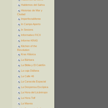
Hablemos del Sahra
Historias de Mar y
Ciudad
ImperfectaMente
In Campo Aperto
In Sesions
Informativo FICX
Informe KRAS
Kitchen of the
Revolution
Kras Klásica
La Bárbara
La Biblia y El Calefón
La caja Diáfana
La Calle 46
La Caracola Espacial
La Despensa Escópica
La Hora del Licántropo
La Hora Tolf
La Mavea