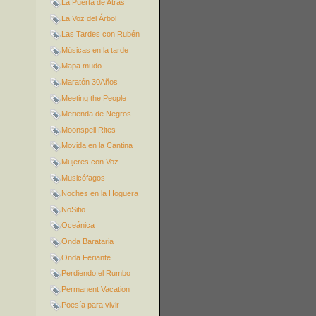
La Puerta de Atrás
La Voz del Árbol
Las Tardes con Rubén
Músicas en la tarde
Mapa mudo
Maratón 30Años
Meeting the People
Merienda de Negros
Moonspell Rites
Movida en la Cantina
Mujeres con Voz
Musicófagos
Noches en la Hoguera
NoSitio
Oceánica
Onda Barataria
Onda Feriante
Perdiendo el Rumbo
Permanent Vacation
Poesía para vivir