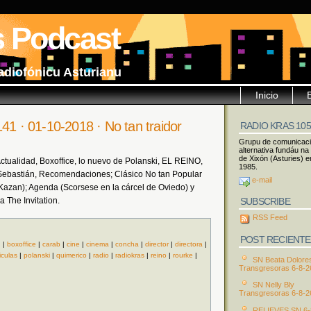
s Podcast
adiofónicu Asturianu
Inicio
41 · 01-10-2018 · No tan traidor
RADIO KRAS 10
Grupu de comunicac
alternativa fundáu na
de Xixón (Asturies) e
ctualidad, Boxoffice, lo nuevo de Polanski, EL REINO,
1985.
Sebastián, Recomendaciones; Clásico No tan Popular
e-mail
a Kazan); Agenda (Scorsese en la cárcel de Oviedo) y
SUBSCRIBE
 The Invitation.
RSS Feed
POST RECIENTE
d
|
boxoffice
|
carab
|
cine
|
cinema
|
concha
|
director
|
directora
|
iculas
|
polanski
|
quimerico
|
radio
|
radiokras
|
reino
|
rourke
|
SN Beata Dolore
Transgresoras 6-8-2
SN Nelly Bly
Transgresoras 6-8-2
RELIEVES SN 6-