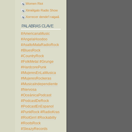
Women Riot
Ximiélgalo Radio Show
Xorrecer dende'l raiga&
PALABRAS CLAVE
#AmericanaMusic
#AngelaHoodoo
#AsaltoMataRadioRock
#BluesRock
#CountryRock
#FolkMetal
#Grunge
#HardcorePunk
#MujeresEnLaMusica
#MujeresRockeras
#MusicaIndependiente
#Nervosa
#OceánicaPodcast
#PodcastDeRock
#PodcastEnEspanol
#PunkRock
#RadioKras
#RiotGrrrl
#Rockabilly
#RootsRock
#SleazyRecords