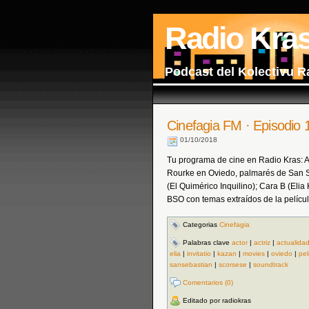
Radio Kra
Podcast del Kolectivu R
Cinefagia FM · Episodio 1
01/10/2018
Tu programa de cine en Radio Kras: A
Rourke en Oviedo, palmarés de San 
(El Quimérico Inquilino); Cara B (Eli
BSO con temas extraídos de la película
Categorias
Cinefagia
Palabras clave
actor
|
actriz
|
actualida
elia
|
invitatio
|
kazan
|
movies
|
oviedo
|
pel
sansebastian
|
scorsese
|
soundtrack
Comentarios (0)
Editado por radiokras