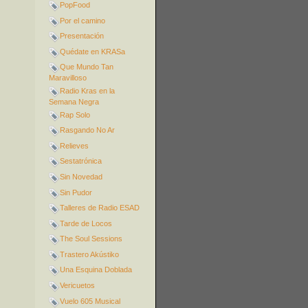
PopFood
Por el camino
Presentación
Quédate en KRASa
Que Mundo Tan
Maravilloso
Radio Kras en la
Semana Negra
Rap Solo
Rasgando No Ar
Relieves
Sestatrónica
Sin Novedad
Sin Pudor
Talleres de Radio ESAD
Tarde de Locos
The Soul Sessions
Trastero Akústiko
Una Esquina Doblada
Vericuetos
Vuelo 605 Musical