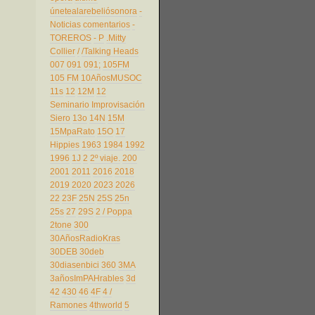
únetealarebeliósonora
-
Noticias comentarios
-
TOREROS
- P
.Mitty
Collier
/
/Talking Heads
007
091
091;
105FM
105 FM
10AñosMUSOC
11s
12
12M
12
Seminario Improvisación
Siero
13o
14N
15M
15MpaRato
15O
17
Hippies
1963
1984
1992
1996
1J
2
2º viaje.
200
2001
2011
2016
2018
2019
2020
2023
2026
22
23F
25N
25S
25n
25s
27
29S
2 / Poppa
2tone
300
30AñosRadioKras
30DEB
30deb
30diasenbici
360
3MA
3añosImPAHrables
3d
42
430
46
4F
4 /
Ramones
4thworld
5