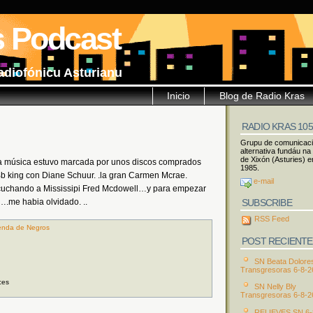
s Podcast
adiofónicu Asturianu
Inicio
Blog de Radio Kras
RADIO KRAS 10
Grupu de comunicac
alternativa fundáu na
de Xixón (Asturies) e
 la música estuvo marcada por unos discos comprados
1985.
 king con Diane Schuur. .la gran Carmen Mcrae.
e-mail
scuchando a Mississipi Fred Mcdowell…y para empezar
SUBSCRIBE
.me habia olvidado. ..
RSS Feed
enda de Negros
POST RECIENTE
SN Beata Dolore
Transgresoras 6-8-2
ces
SN Nelly Bly
Transgresoras 6-8-2
RELIEVES SN 6-