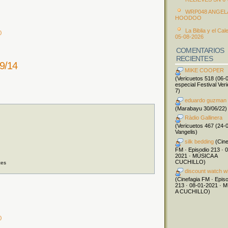
WRP048 ANGEL
HOODOO
La Biblia y el Cal
)
05-08-2026
COMENTARIOS
RECIENTES
9/14
MIKE COOPER
(Vericuetos 518 (06-
especial Festival Ver
7)
eduardo guzman
(Marabayu 30/06/22)
Ràdio Gallinera
(Vericuetos 467 (24-
Vangelis)
silk bedding
(Cine
FM · Episodio 213 · 
2021 · MÚSICA A
CUCHILLO)
ces
discount watch w
(Cinefagia FM · Epis
213 · 08-01-2021 · 
A CUCHILLO)
)