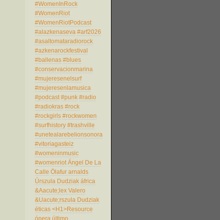
#WomenInRock
#WomenRiot
#WomenRiotPodcast
#alazkenaseva
#arf2026
#asaltomataradiorock
#azkenarockfestival
#ballenas
#blues
#conservacionmarina
#mujeresenelsurf
#mujeresenlamusica
#podcast
#punk
#radio
#radiokras
#rock
#rockgirls
#rockwomen
#surfhistory
#trashville
#unetealarebelionsonora
#vitoriagasteiz
#womeninmusic
#womenriot
Ángel De La
Calle
Ölafur arnalds
Úrszula Dudziak
áfrica
&Aacute;lex Valero
&Uacute;rszula Dudziak
éticas
<H1>Resource
ópera
último