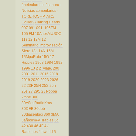
únetealarebeliósonora
-
Noticias comentarios
-
TOREROS
- P
.Mitty
Collier
/
/Talking Heads
007
091
091;
105FM
105 FM
10AñosMUSOC
11s
12
12M
12
Seminario Improvisación
Siero
13o
14N
15M
15MpaRato
15O
17
Hippies
1963
1984
1992
1996
1J
2
2º viaje.
200
2001
2011
2016
2018
2019
2020
2023
2026
22
23F
25N
25S
25n
25s
27
29S
2 / Poppa
2tone
300
30AñosRadioKras
30DEB
30deb
30diasenbici
360
3MA
3añosImPAHrables
3d
42
430
46
4F
4 /
Ramones
4thworld
5