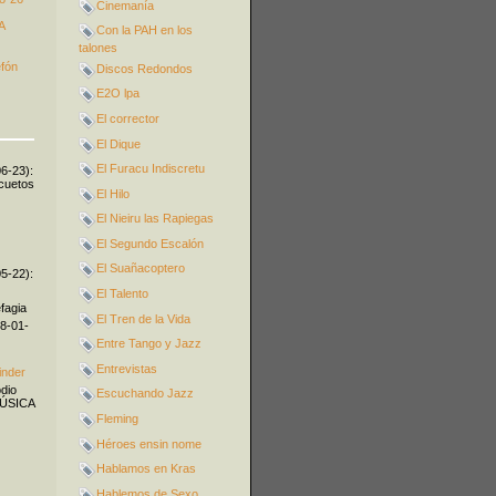
Cinemanía
A
Con la PAH en los
talones
efón
Discos Redondos
E2O lpa
El corrector
El Dique
El Furacu Indiscretu
06-23):
icuetos
El Hilo
El Nieiru las Rapiegas
El Segundo Escalón
El Suañacoptero
05-22):
El Talento
fagia
El Tren de la Vida
08-01-
Entre Tango y Jazz
Entrevistas
inder
odio
Escuchando Jazz
MÚSICA
Fleming
Héroes ensin nome
Hablamos en Kras
Hablemos de Sexo