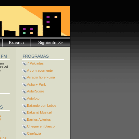
Krasnia
Siguiente >>
5 FM
PROGRAMAS
ión
7 Pulgadas
 ciudá
A contracorriente
n
Arradio llibre Fuina
Asbury Park
AsturScore
Autofoto
Bailando con Lobos
S
Bakanal Musical
s
Barrios Abiertos
6
Cheque en Blanco
6-
Cinefagia
8-26