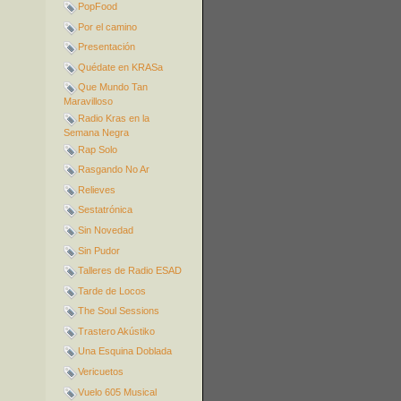
PopFood
Por el camino
Presentación
Quédate en KRASa
Que Mundo Tan
Maravilloso
Radio Kras en la
Semana Negra
Rap Solo
Rasgando No Ar
Relieves
Sestatrónica
Sin Novedad
Sin Pudor
Talleres de Radio ESAD
Tarde de Locos
The Soul Sessions
Trastero Akústiko
Una Esquina Doblada
Vericuetos
Vuelo 605 Musical