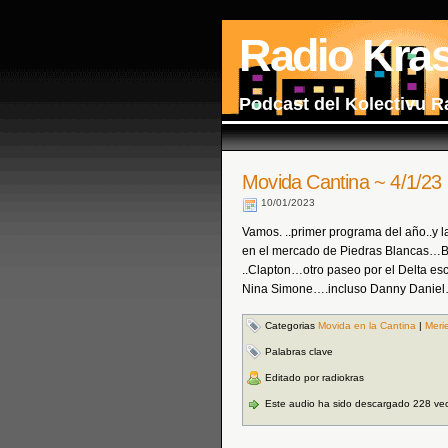
Radio Kra
Podcast del Kolectivu R
Movida Cantina ~ 4/1/23
10/01/2023
Vamos. ..primer programa del año..y
en el mercado de Piedras Blancas…Bb
..Clapton…otro paseo por el Delta e
Nina Simone….incluso Danny Daniel…
Categorias
Movida en la Cantina
|
Meri
Palabras clave
Editado por radiokras
Este audio ha sido descargado 228 ve