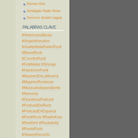
Women Riot
Ximiélgalo Radio Show
Xorrecer dende'l raiga&
PALABRAS CLAVE
#AmericanaMusic
#AngelaHoodoo
#AsaltoMataRadioRock
#BluesRock
#CountryRock
#FolkMetal
#Grunge
#HardcorePunk
#MujeresEnLaMusica
#MujeresRockeras
#MusicaIndependiente
#Nervosa
#OceánicaPodcast
#PodcastDeRock
#PodcastEnEspanol
#PunkRock
#RadioKras
#RiotGrrrl
#Rockabilly
#RootsRock
#SleazyRecords