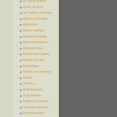
La Puerta de Atrás
La Voz del Árbol
Las Tardes con Rubén
Músicas en la tarde
Mapa mudo
Maratón 30Años
Meeting the People
Merienda de Negros
Moonspell Rites
Movida en la Cantina
Mujeres con Voz
Musicófagos
Noches en la Hoguera
NoSitio
Oceánica
Onda Barataria
Onda Feriante
Perdiendo el Rumbo
Permanent Vacation
Poesía para vivir