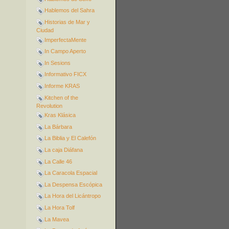
Hablemos del Sahra
Historias de Mar y
Ciudad
ImperfectaMente
In Campo Aperto
In Sesions
Informativo FICX
Informe KRAS
Kitchen of the
Revolution
Kras Klásica
La Bárbara
La Biblia y El Calefón
La caja Diáfana
La Calle 46
La Caracola Espacial
La Despensa Escópica
La Hora del Licántropo
La Hora Tolf
La Mavea