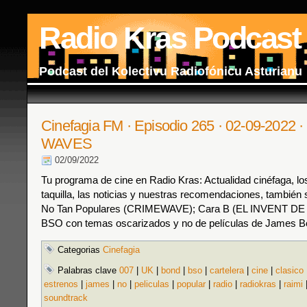
Radio Kras Podcast
Podcast del Kolectivu Radiofónicu Asturianu
Cinefagia FM · Episodio 265 · 02-09-2022
WAVES
02/09/2022
Tu programa de cine en Radio Kras: Actualidad cinéfaga, los
taquilla, las noticias y nuestras recomendaciones, también s
No Tan Populares (CRIMEWAVE); Cara B (EL INVENT DE 0
BSO con temas oscarizados y no de películas de James B
Categorias
Cinefagia
Palabras clave
007
|
UK
|
bond
|
bso
|
cartelera
|
cine
|
clasico
estrenos
|
james
|
no
|
peliculas
|
popular
|
radio
|
radiokras
|
raimi
soundtrack