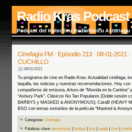
Radio Kras Podcast
Podcast del Kolectivu Radiofónicu Asturianu
Cinefagia FM · Episodio 213 · 08-01-2021
CUCHILLO
08/01/2021
Tu programa de cine en Radio Kras: Actualidad cinéfaga, los
taquilla, las noticias y nuestras recomendaciones. Hoy con
compañeros de emisora, Arturo de “Movida en la Cantina” 
“Asbury Park”. Clásicos No Tan Populares (Doble sesión 
BARBYS y MASKED & ANONYMOUS); CaraB (HEAVY ME
BSO con temas extraídos de la película “Masked & Anony
Categorias
Cinefagia
Palabras clave
anonymous
|
barbys
|
bso
|
carab
|
cine
|
cinefa