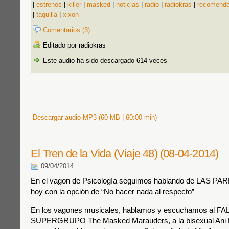
|
estrenos
|
killer
|
masked
|
noticias
|
radio
|
radiokras
|
recomenda
|
taquilla
|
xixon
Comentarios (3)
Editado por radiokras
Este audio ha sido descargado 614 veces
Descargar audio MP3 (60 MB | 60:00 min)
El Tren de la Vida (Viaje 48) (08-04-2014)
09/04/2014
En el vagon de Psicología seguimos hablando de LAS P
hoy con la opción de “No hacer nada al respecto”
En los vagones musicales, hablamos y escuchamos al F
SUPERGRUPO The Masked Marauders, a la bisexual Ani D