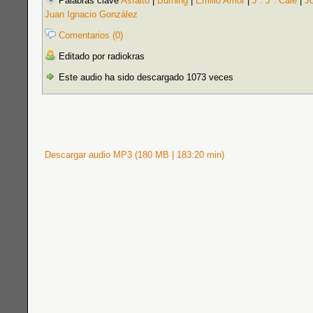
Palabras clave
Asfalto
|
Burning
|
Emilio Amor
|
J . J . Cale
|
J
Juan Ignacio González
Comentarios (0)
Editado por radiokras
Este audio ha sido descargado 1073 veces
Descargar audio MP3 (180 MB | 183:20 min)