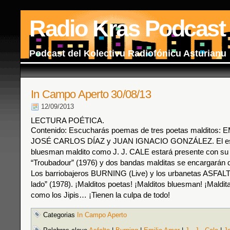
Radio Kras Podcast
Podcast del Kolectivu Radiofónicu Asturianu
In Campo Aperto 30/08/13
12/09/2013
LECTURA POÉTICA.
Contenido: Escucharás poemas de tres poetas malditos:
JOSÉ CARLOS DÍAZ y JUAN IGNACIO GONZÁLEZ. El espí
bluesman maldito como J. J. CALE estará presente con su 
“Troubadour” (1976) y dos bandas malditas se encargarán d
Los barriobajeros BURNING (Live) y los urbanetas ASFALT
lado” (1978). ¡Malditos poetas! ¡Malditos bluesman! ¡Maldi
como los Jipis… ¡Tienen la culpa de todo!
Categorias
In Campo Aperto