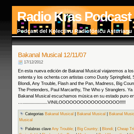
Radio Kras Podcast
Podcast del Kolectivu Radiofónicu Asturianu
Bakanal Musical 12/11/07
17/12/2012
En esta nueva edición de Bakanal Musical viajaremos a los
setenta y los ochenta con artistas como Dusty Springfield, 
Blondi, Any Trouble, Flash and the Pan, Madness, Big Count
The Pretenders, Paul Marcarthy, The Who y Stranglers. Ya
Bakanal Musical escuchamos música en su estado puro e
….....................VINILOOOOOOOOOOOOOOOOO!!!!!
Categorias
Bakanal Musical
|
Bakanal Musical
|
Bakanal Music
Musical
Palabras clave
Any Trouble;
|
Big Country;
|
Blondi;
|
Cheap Tri