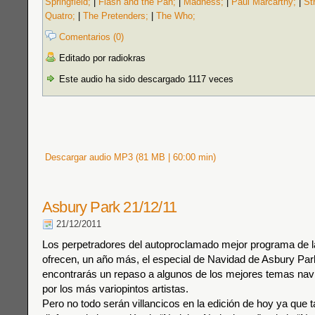
Springfield;
|
Flash and the Pan;
|
Madness;
|
Paul Marcarthy;
|
St
Quatro;
|
The Pretenders;
|
The Who;
Comentarios (0)
Editado por radiokras
Este audio ha sido descargado 1117 veces
Descargar audio MP3 (81 MB | 60:00 min)
Asbury Park 21/12/11
21/12/2011
Los perpetradores del autoproclamado mejor programa de la
ofrecen, un año más, el especial de Navidad de Asbury Par
encontrarás un repaso a algunos de los mejores temas nav
por los más variopintos artistas.
Pero no todo serán villancicos en la edición de hoy ya que 