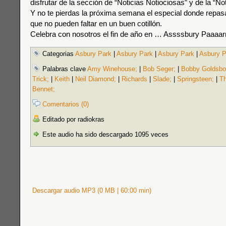
disfrutar de la sección de “Noticias Notiociosas” y de la “No
Y no te pierdas la próxima semana el especial donde repa
que no pueden faltar en un buen cotillón.
Celebra con nosotros el fin de año en … Assssbury Paaaarr
Categorias
Asbury Park
|
Asbury Park
|
Asbury Park
|
Asbury P
Palabras clave
Amy Winehouse;
|
Bob Seger;
|
Bobby Goldsbo
Trick;
|
Keith
|
Neil Diamond;
|
Richards
|
Slade;
|
Springsteen;
|
T
Bennet;
Comentarios (0)
Editado por radiokras
Este audio ha sido descargado 1095 veces
Descargar audio MP3 (0 MB | 60:00 min)