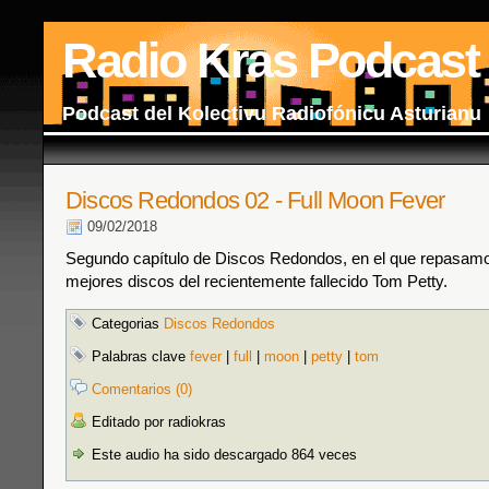
Radio Kras Podcast
Podcast del Kolectivu Radiofónicu Asturianu
Discos Redondos 02 - Full Moon Fever
09/02/2018
Segundo capítulo de Discos Redondos, en el que repasamo
mejores discos del recientemente fallecido Tom Petty.
Categorias
Discos Redondos
Palabras clave
fever
|
full
|
moon
|
petty
|
tom
Comentarios (0)
Editado por radiokras
Este audio ha sido descargado 864 veces