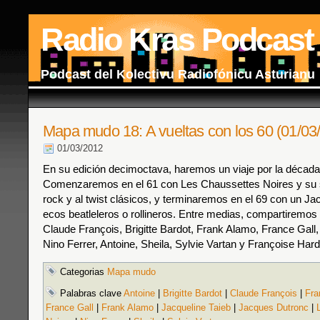
Radio Kras Podcast
Podcast del Kolectivu Radiofónicu Asturianu
Mapa mudo 18: A vueltas con los 60 (01/03
01/03/2012
En su edición decimoctava, haremos un viaje por la década
Comenzaremos en el 61 con Les Chaussettes Noires y su 
rock y al twist clásicos, y terminaremos en el 69 con un J
ecos beatleleros o rollineros. Entre medias, compartiremos
Claude François, Brigitte Bardot, Frank Alamo, France Gall,
Nino Ferrer, Antoine, Sheila, Sylvie Vartan y Françoise Hard
Categorias
Mapa mudo
Palabras clave
Antoine
|
Brigitte Bardot
|
Claude François
|
Fra
France Gall
|
Frank Alamo
|
Jacqueline Taieb
|
Jacques Dutronc
|