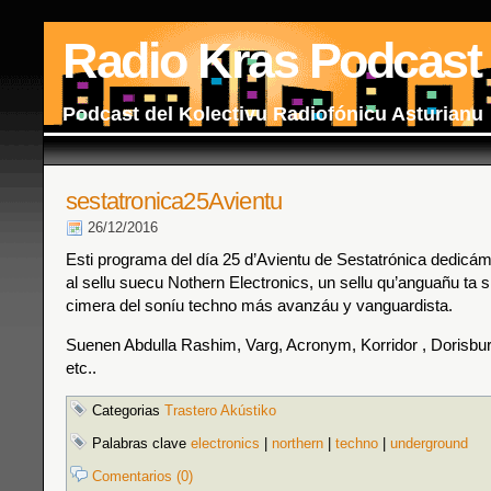
Radio Kras Podcast
Podcast del Kolectivu Radiofónicu Asturianu
sestatronica25Avientu
26/12/2016
Esti programa del día 25 d’Avientu de Sestatrónica dedicá
al sellu suecu Nothern Electronics, un sellu qu’anguañu ta s
cimera del soníu techno más avanzáu y vanguardista.
Suenen Abdulla Rashim, Varg, Acronym, Korridor , Dorisbu
etc..
Categorias
Trastero Akústiko
Palabras clave
electronics
|
northern
|
techno
|
underground
Comentarios (0)