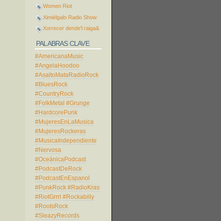
Women Riot
Ximiélgalo Radio Show
Xorrecer dende'l raiga&
PALABRAS CLAVE
#AmericanaMusic
#AngelaHoodoo
#AsaltoMataRadioRock
#BluesRock
#CountryRock
#FolkMetal
#Grunge
#HardcorePunk
#MujeresEnLaMusica
#MujeresRockeras
#MusicaIndependiente
#Nervosa
#OceánicaPodcast
#PodcastDeRock
#PodcastEnEspanol
#PunkRock
#RadioKras
#RiotGrrrl
#Rockabilly
#RootsRock
#SleazyRecords