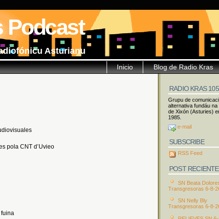
s Podcast
adiofónicu Asturianu
Inicio
Blog de Radio Kras
RADIO KRAS 10
Grupu de comunicac
alternativa fundáu na
de Xixón (Asturies) e
1985.
e-mail
udiovisuales
SUBSCRIBE
ies pola CNT d’Uvieo
RSS Feed
POST RECIENTE
SN Beata Dolore
Transgresoras 6-8-2
SN Nelly Bly
Transgresoras 6-8-2
 fuina
RELIEVES SN 6-