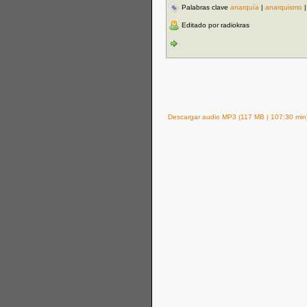
Palabras clave
anarquía
|
anarquismo
Editado por radiokras
Descargar audio MP3 (117 MB | 107:30 min