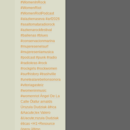
#WomenInRock
#WomenRiot
#WomenRiotPodcast
#alazkenaseva
#arf2026
#asaltomataradiorock
#azkenarockfestival
#ballenas
#blues
#conservacionmarina
#mujeresenelsurf
#mujeresenlamusica
#podcast
#punk
#radio
#radiokras
#rock
#rockgirls
#rockwomen
#surfhistory
#trashville
#unetealarebelionsonora
#vitoriagasteiz
#womeninmusic
#womenriot
Ángel De La
Calle
Ölafur arnalds
Úrszula Dudziak
áfrica
&Aacute;lex Valero
&Uacute;rszula Dudziak
éticas
<H1>Resource
ópera
último