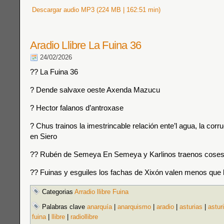
Descargar audio MP3 (224 MB | 162:51 min)
Aradio Llibre La Fuina 36
24/02/2026
?? La Fuina 36
? Dende salvaxe oeste Axenda Mazucu
? Hector falanos d’antroxase
? Chus trainos la imestrincable relación ente’l agua, la corru
en Siero
?? Rubén de Semeya En Semeya y Karlinos traenos coses
?? Fuinas y esguiles los fachas de Xixón valen menos que 
Categorias
Arradio llibre Fuina
Palabras clave
anarquía
|
anarquismo
|
aradio
|
asturias
|
astur
fuina
|
llibre
|
radiollibre