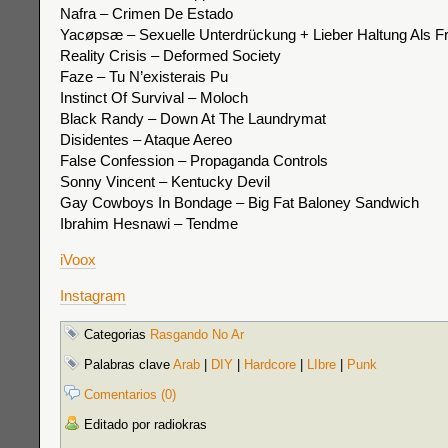
Nafra – Crimen De Estado
Yacøpsæ – Sexuelle Unterdrückung + Lieber Haltung Als F
Reality Crisis – Deformed Society
Faze – Tu N’existerais Pu
Instinct Of Survival – Moloch
Black Randy – Down At The Laundrymat
Disidentes – Ataque Aereo
False Confession – Propaganda Controls
Sonny Vincent – Kentucky Devil
Gay Cowboys In Bondage – Big Fat Baloney Sandwich
Ibrahim Hesnawi – Tendme
iVoox
Instagram
Categorias
Rasgando No Ar
Palabras clave
Arab
|
DIY
|
Hardcore
|
LIbre
|
Punk
Comentarios (0)
Editado por radiokras