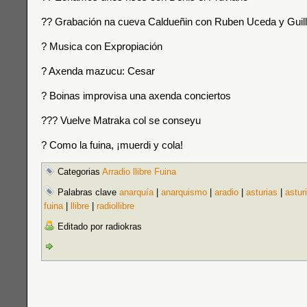
?? Grabación na cueva Caldueñin con Ruben Uceda y Gui
? Musica con Expropiación
? Axenda mazucu: Cesar
? Boinas improvisa una axenda conciertos
??‍? Vuelve Matraka col se conseyu
? Como la fuina, ¡muerdi y cola!
Categorias
Arradio llibre Fuina
Palabras clave
anarquía
|
anarquismo
|
aradio
|
asturias
|
astur
fuina
|
llibre
|
radiollibre
Editado por radiokras