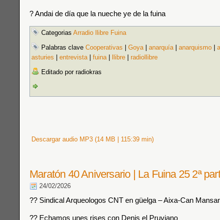
? Andai de día que la nueche ye de la fuina
Categorias
Arradio llibre Fuina
Palabras clave
Cooperativas
|
Goya
|
anarquía
|
anarquismo
|
a
asturies
|
entrevista
|
fuina
|
llibre
|
radiollibre
Editado por radiokras
Descargar audio MP3 (14 MB | 115:39 min)
Maratón 40 Aniversario | La Fuina 25 2ª pa
24/02/2026
?? Sindical Arqueologos CNT en güelga – Aixa-Can Mansa
?? Echamos unes rises con Denis el Pruviano