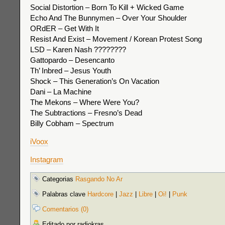
Social Distortion – Born To Kill + Wicked Game
Echo And The Bunnymen – Over Your Shoulder
ORdER – Get With It
Resist And Exist – Movement / Korean Protest Song
LSD – Karen Nash ????????
Gattopardo – Desencanto
Th’ Inbred – Jesus Youth
Shock – This Generation’s On Vacation
Dani – La Machine
The Mekons – Where Were You?
The Subtractions – Fresno’s Dead
Billy Cobham – Spectrum
iVoox
Instagram
Categorias
Rasgando No Ar
Palabras clave
Hardcore
|
Jazz
|
Libre
|
Oi!
|
Punk
Comentarios (0)
Editado por radiokras