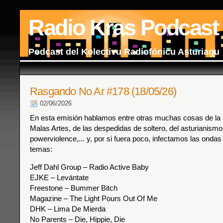
Radio Kras Podcast
Podcast del Kolectivu Radiofónicu Asturianu
Rasgando No Ar #178 (18/05/26)
02/06/2026
En esta emisión hablamos entre otras muchas cosas de la ú
Malas Artes, de las despedidas de soltero, del asturianismo
powerviolence,... y, por si fuera poco, infectamos las ondas
temas:
Jeff Dahl Group – Radio Active Baby
EJKE – Levántate
Freestone – Bummer Bitch
Magazine – The Light Pours Out Of Me
DHK – Lima De Mierda
No Parents – Die, Hippie, Die