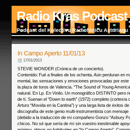
Radio Kras Podcast
Podcast del Kolectivu Radiofónicu Asturianu
In Campo Aperto 11/01/13
17/01/2013
STEVIE WONDER (Crónica de un concierto).
Contenido: Fué a finales de los ochenta. Aún perduran en mi
mental, las sensaciones y emociones provocadas por este
la plaza de toros de Valencia. “The Sound of Young Americ
natural. En Lp. En Vinilo. Un monográfico DISTINTO per
de tí. Suenan el “Down to earth” (1972) completo (cortesí
Arturo “Movida en la Cantina”) y una larga lista de éxitos de
discografía de este genio multi-instrumentista con mensaje
(debido a la traducción de mi compañero Gonzo “Asbury Pa
chicos. No sé que sería de mí sin vuestro inestimable apoy
mínimo, ritmos no habituales en “In Campo Aperto”. Compr