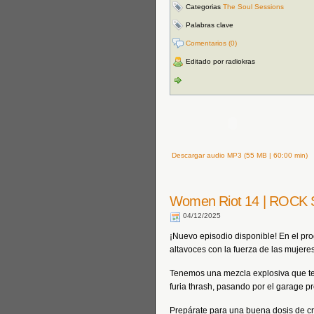
Categorias
The Soul Sessions
Palabras clave
Comentarios (0)
Editado por radiokras
Descargar audio MP3 (55 MB | 60:00 min)
Women Riot 14 | ROCK
04/12/2025
¡Nuevo episodio disponible! En el pr
altavoces con la fuerza de las mujere
Tenemos una mezcla explosiva que te 
furia thrash, pasando por el garage pr
Prepárate para una buena dosis de crí