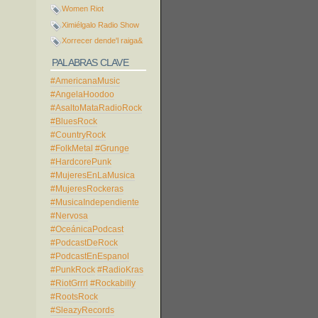
Women Riot
Ximiélgalo Radio Show
Xorrecer dende'l raiga&
PALABRAS CLAVE
#AmericanaMusic
#AngelaHoodoo
#AsaltoMataRadioRock
#BluesRock
#CountryRock
#FolkMetal
#Grunge
#HardcorePunk
#MujeresEnLaMusica
#MujeresRockeras
#MusicaIndependiente
#Nervosa
#OceánicaPodcast
#PodcastDeRock
#PodcastEnEspanol
#PunkRock
#RadioKras
#RiotGrrrl
#Rockabilly
#RootsRock
#SleazyRecords