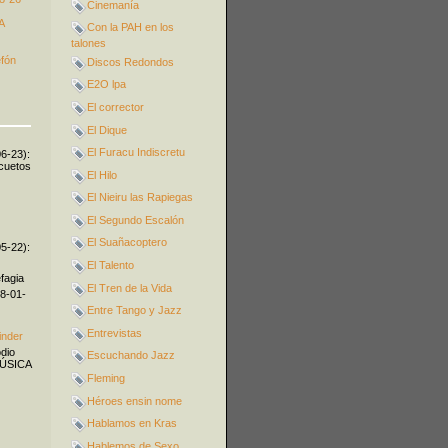
Cinemanía
A
Con la PAH en los
talones
efón
Discos Redondos
E2O lpa
El corrector
El Dique
El Furacu Indiscretu
06-23):
icuetos
El Hilo
El Nieiru las Rapiegas
El Segundo Escalón
El Suañacoptero
05-22):
El Talento
fagia
El Tren de la Vida
08-01-
Entre Tango y Jazz
Entrevistas
inder
odio
Escuchando Jazz
MÚSICA
Fleming
Héroes ensin nome
Hablamos en Kras
Hablemos de Sexo