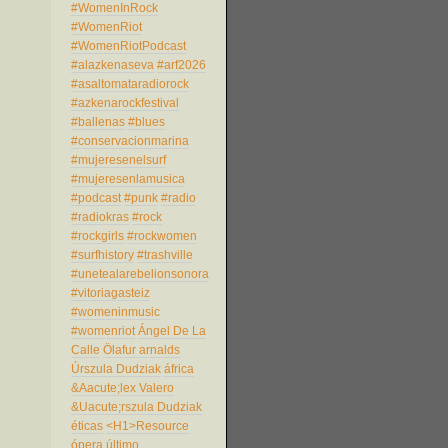
#WomenInRock
#WomenRiot
#WomenRiotPodcast
#alazkenaseva
#arf2026
#asaltomataradiorock
#azkenarockfestival
#ballenas
#blues
#conservacionmarina
#mujeresenelsurf
#mujeresenlamusica
#podcast
#punk
#radio
#radiokras
#rock
#rockgirls
#rockwomen
#surfhistory
#trashville
#unetealarebelionsonora
#vitoriagasteiz
#womeninmusic
#womenriot
Ángel De La
Calle
Ölafur arnalds
Úrszula Dudziak
áfrica
&Aacute;lex Valero
&Uacute;rszula Dudziak
éticas
<H1>Resource
ópera
último