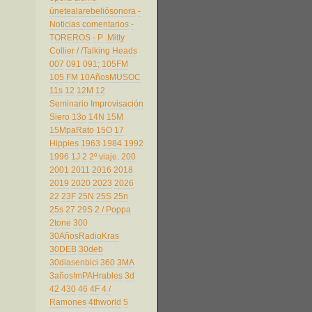
únetealarebeliósonora
-
Noticias comentarios
-
TOREROS
- P
.Mitty
Collier
/
/Talking Heads
007
091
091;
105FM
105 FM
10AñosMUSOC
11s
12
12M
12
Seminario Improvisación
Siero
13o
14N
15M
15MpaRato
15O
17
Hippies
1963
1984
1992
1996
1J
2
2º viaje.
200
2001
2011
2016
2018
2019
2020
2023
2026
22
23F
25N
25S
25n
25s
27
29S
2 / Poppa
2tone
300
30AñosRadioKras
30DEB
30deb
30diasenbici
360
3MA
3añosImPAHrables
3d
42
430
46
4F
4 /
Ramones
4thworld
5