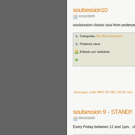
soulsession10
12/12/2025
soulsession classic soul from yestery
Categorias
The Soul Sessions
Palabras clave
Editado por radiokras
Descargar audio MP3 (55 MB | 60:00 min)
soulsession 9 - STAND!!
05/12/2025
Every Friday between 12 and 1pm…cla