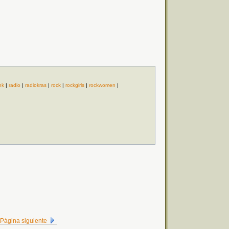
nk
|
radio
|
radiokras
|
rock
|
rockgirls
|
rockwomen
|
Página siguiente