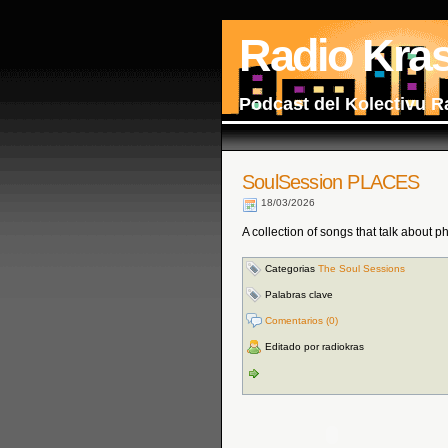
Radio Kra
Podcast del Kolectivu R
SoulSession PLACES
18/03/2026
A collection of songs that talk about p
Categorias
The Soul Sessions
Palabras clave
Comentarios (0)
Editado por radiokras