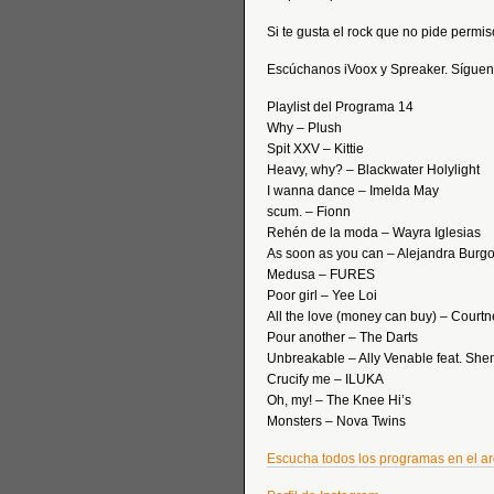
Si te gusta el rock que no pide permis
Escúchanos iVoox y Spreaker. Síguen
Playlist del Programa 14
Why – Plush
Spit XXV – Kittie
Heavy, why? – Blackwater Holylight
I wanna dance – Imelda May
scum. – Fionn
Rehén de la moda – Wayra Iglesias
As soon as you can – Alejandra Burg
Medusa – FURES
Poor girl – Yee Loi
All the love (money can buy) – Court
Pour another – The Darts
Unbreakable – Ally Venable feat. Sh
Crucify me – ILUKA
Oh, my! – The Knee Hi’s
Monsters – Nova Twins
Escucha todos los programas en el a