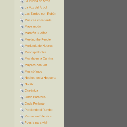
La Puerta de Atrás
La Voz del Árbol
Las Tardes con Rubén
Músicas en la tarde
Mapa mudo
Maratón 30Años
Meeting the People
Merienda de Negros
Moonspell Rites
Movida en la Cantina
Mujeres con Voz
Musicófagos
Noches en la Hoguera
NoSitio
Oceánica
Onda Barataria
Onda Feriante
Perdiendo el Rumbo
Permanent Vacation
Poesía para vivir