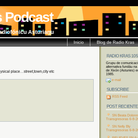
s Podcast
adiofónicu Asturianu
Inicio
Blog de Radio Kras
RADIO KRAS 10
Grupu de comunicac
alternativa fundáu na
de Xixón (Asturies) e
hysical place…street,town,city etc
1985.
e-mail
SUBSCRIBE
RSS Feed
POST RECIENTE
SN Beata Dolore
Transgresoras 6-8-2
SN Nelly Bly
Transgresoras 6-8-2
RELIEVES SN 6-