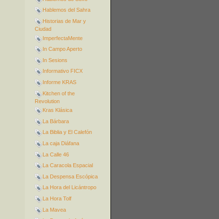
Hablemos del Sahra
Historias de Mar y
Ciudad
ImperfectaMente
In Campo Aperto
In Sesions
Informativo FICX
Informe KRAS
Kitchen of the
Revolution
Kras Klásica
La Bárbara
La Biblia y El Calefón
La caja Diáfana
La Calle 46
La Caracola Espacial
La Despensa Escópica
La Hora del Licántropo
La Hora Tolf
La Mavea