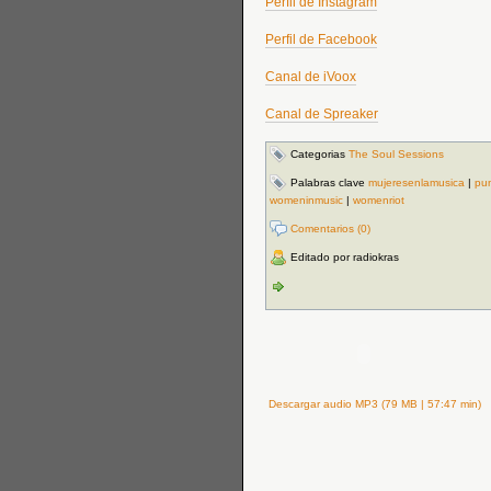
Perfil de Instagram
Perfil de Facebook
Canal de iVoox
Canal de Spreaker
Categorias
The Soul Sessions
Palabras clave
mujeresenlamusica
|
pu
womeninmusic
|
womenriot
Comentarios (0)
Editado por radiokras
Descargar audio MP3 (79 MB | 57:47 min)