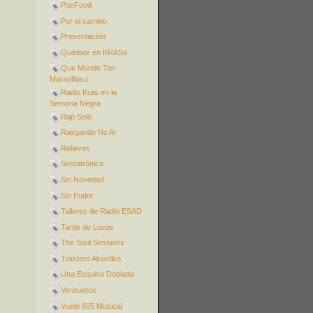
PopFood
Por el camino
Presentación
Quédate en KRASa
Que Mundo Tan
Maravilloso
Radio Kras en la
Semana Negra
Rap Solo
Rasgando No Ar
Relieves
Sestatrónica
Sin Novedad
Sin Pudor
Talleres de Radio ESAD
Tarde de Locos
The Soul Sessions
Trastero Akústiko
Una Esquina Doblada
Vericuetos
Vuelo 605 Musical