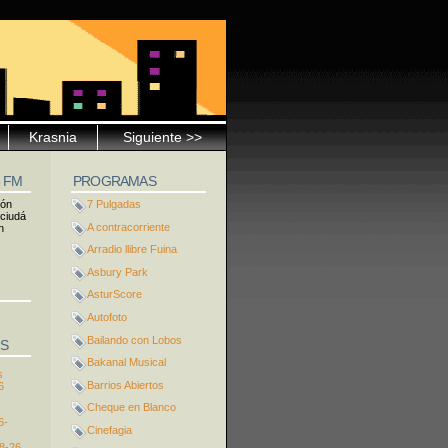
Krasnia
Siguiente >>
5 FM
PROGRAMAS
ión
7 Pulgadas
 ciudá
A contracorriente
n
Arradio llibre Fuina
Asbury Park
AsturScore
Autofoto
Bailando con Lobos
S
Bakanal Musical
s
Barrios Abiertos
6
Cheque en Blanco
6-
Cinefagia
8-26