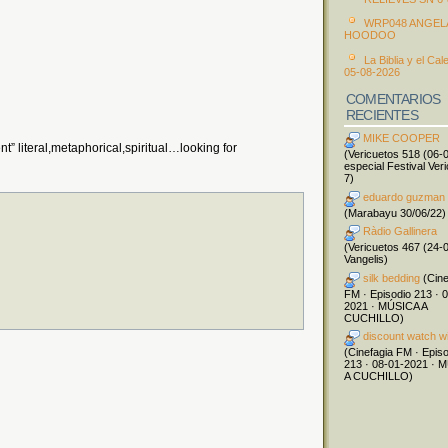
WRP048 ANGEL
HOODOO
La Biblia y el Cal
05-08-2026
COMENTARIOS
RECIENTES
MIKE COOPER
” literal,metaphorical,spiritual…looking for
(Vericuetos 518 (06-
especial Festival Ver
7)
eduardo guzman
(Marabayu 30/06/22)
Ràdio Gallinera
(Vericuetos 467 (24-
Vangelis)
silk bedding
(Cine
FM · Episodio 213 · 
2021 · MÚSICA A
CUCHILLO)
discount watch w
(Cinefagia FM · Epis
213 · 08-01-2021 · 
A CUCHILLO)