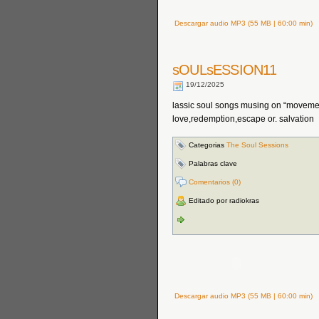
Descargar audio MP3 (55 MB | 60:00 min)
sOULsESSION11
19/12/2025
lassic soul songs musing on “movement
love,redemption,escape or. salvation
Categorias
The Soul Sessions
Palabras clave
Comentarios (0)
Editado por radiokras
Descargar audio MP3 (55 MB | 60:00 min)