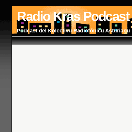
Radio Kras Podcast
Podcast del Kolectivu Radiofónicu Asturianu