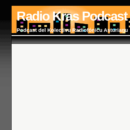
Radio Kras Podcast
Podcast del Kolectivu Radiofónicu Asturianu