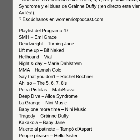
Syndrome y el blues de Gráinne Duffy (¡en directo este vie
Avilés!).
? Escúchanos en womenriotpodcast.com
Playlist del Programa 47
SMH – Emi Grace
Deadweight – Turning Jane
Lift me up – Bif Naked
Hellhound – Vial
Night & day – Marie Dahlstrøm
MMA – Hannah Cole
Say that you don’t – Rachel Bochner
Ah, so – The 5, 6, 7, 8’s
Petra Pistolas – MalaBrava
Deep Dive – Alice Syndrome
La Grange – Nini Music
Baby one more time – Nini Music
Tragedy – Gráinne Duffy
Kakakola – Baby Jane
Muerte al patinete – Tampó d’Aspart
People pleaser – Hello Sister