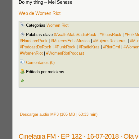
Do my thing – Mel Senese
Web de Women Riot
Categorias
Women Riot
Palabras clave
#AsaltoMataRadioRock
|
#BluesRock
|
#FolkMe
#HardcorePunk
|
#MujeresEnLaMusica
|
#MujeresRockeras
|
#Mus
#PodcastDeRock
|
#PunkRock
|
#RadioKras
|
#RiotGrrrl
|
#Women
#WomenRiot
|
#WomenRiotPodcast
Comentarios (0)
Editado por radiokras
Descargar audio MP3 (105 MB | 60:33 min)
Cinefagia FM · EP 132 · 16-07-2018 · Ola y