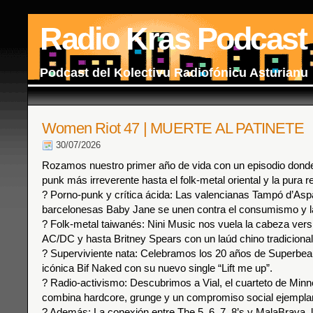
Radio Kras Podcast
Podcast del Kolectivu Radiofónicu Asturianu
Women Riot 47 | MUERTE AL PATINETE
30/07/2026
Rozamos nuestro primer año de vida con un episodio dond
punk más irreverente hasta el folk-metal oriental y la pura re
? Porno-punk y crítica ácida: Las valencianas Tampó d’Aspa
barcelonesas Baby Jane se unen contra el consumismo y l
? Folk-metal taiwanés: Nini Music nos vuela la cabeza ver
AC/DC y hasta Britney Spears con un laúd chino tradicional
? Superviviente nata: Celebramos los 20 años de Superbeau
icónica Bif Naked con su nuevo single “Lift me up”.
? Radio-activismo: Descubrimos a Vial, el cuarteto de Minn
combina hardcore, grunge y un compromiso social ejemplar
? Además: La conexión entre The 5, 6, 7, 8’s y MalaBrava, 