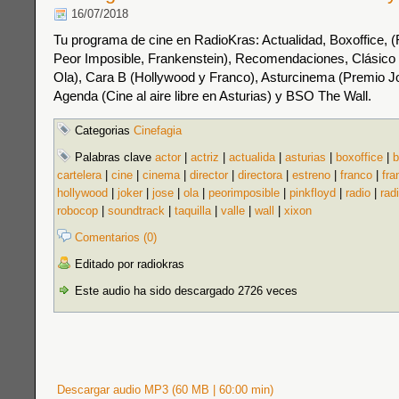
16/07/2018
Tu programa de cine en RadioKras: Actualidad, Boxoffice, 
Peor Imposible, Frankenstein), Recomendaciones, Clásico 
Ola), Cara B (Hollywood y Franco), Asturcinema (Premio Jo
Agenda (Cine al aire libre en Asturias) y BSO The Wall.
Categorias
Cinefagia
Palabras clave
actor
|
actriz
|
actualida
|
asturias
|
boxoffice
|
b
cartelera
|
cine
|
cinema
|
director
|
directora
|
estreno
|
franco
|
fra
hollywood
|
joker
|
jose
|
ola
|
peorimposible
|
pinkfloyd
|
radio
|
rad
robocop
|
soundtrack
|
taquilla
|
valle
|
wall
|
xixon
Comentarios (0)
Editado por radiokras
Este audio ha sido descargado 2726 veces
Descargar audio MP3 (60 MB | 60:00 min)