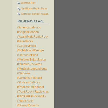
Women Riot
Ximiélgalo Radio Show
Xorrecer dende'l raiga&
PALABRAS CLAVE
#AmericanaMusic
#AngelaHoodoo
#AsaltoMataRadioRock
#BluesRock
#CountryRock
#FolkMetal
#Grunge
#HardcorePunk
#MujeresEnLaMusica
#MujeresRockeras
#MusicaIndependiente
#Nervosa
#OceánicaPodcast
#PodcastDeRock
#PodcastEnEspanol
#PunkRock
#RadioKras
#RiotGrrrl
#Rockabilly
#RootsRock
#SleazyRecords