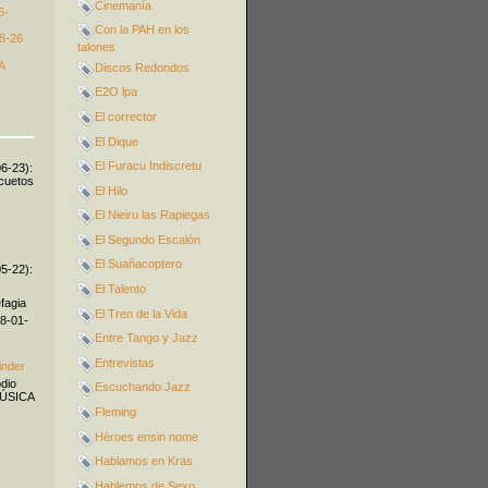
Cinemanía
6-
Con la PAH en los
8-26
talones
A
Discos Redondos
E2O lpa
El corrector
El Dique
El Furacu Indiscretu
06-23):
icuetos
El Hilo
El Nieiru las Rapiegas
El Segundo Escalón
El Suañacoptero
05-22):
El Talento
fagia
El Tren de la Vida
08-01-
Entre Tango y Jazz
Entrevistas
inder
odio
Escuchando Jazz
MÚSICA
Fleming
Héroes ensin nome
Hablamos en Kras
Hablemos de Sexo