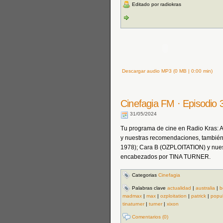
Editado por radiokras
Descargar audio MP3 (0 MB | 0:00 min)
Cinefagia FM · Episodio
31/05/2024
Tu programa de cine en Radio Kras: Act
y nuestras recomendaciones, también 
1978); Cara B (OZPLOITATION) y nue
encabezados por TINA TURNER.
Categorias
Cinefagia
Palabras clave
actualidad
|
australia
|
b
madmax
|
max
|
ozploitation
|
patrick
|
popul
tinaturner
|
turner
|
xixon
Comentarios (0)