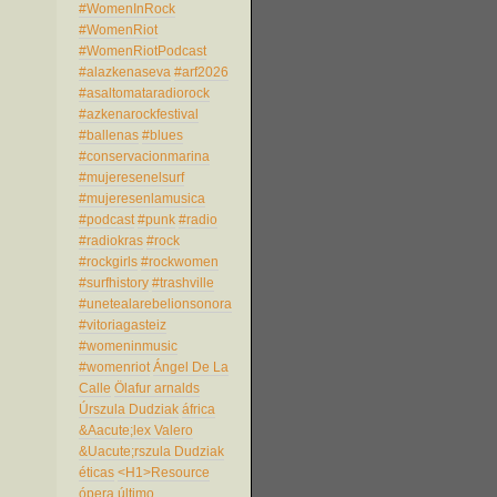
#WomenInRock
#WomenRiot
#WomenRiotPodcast
#alazkenaseva
#arf2026
#asaltomataradiorock
#azkenarockfestival
#ballenas
#blues
#conservacionmarina
#mujeresenelsurf
#mujeresenlamusica
#podcast
#punk
#radio
#radiokras
#rock
#rockgirls
#rockwomen
#surfhistory
#trashville
#unetealarebelionsonora
#vitoriagasteiz
#womeninmusic
#womenriot
Ángel De La
Calle
Ölafur arnalds
Úrszula Dudziak
áfrica
&Aacute;lex Valero
&Uacute;rszula Dudziak
éticas
<H1>Resource
ópera
último