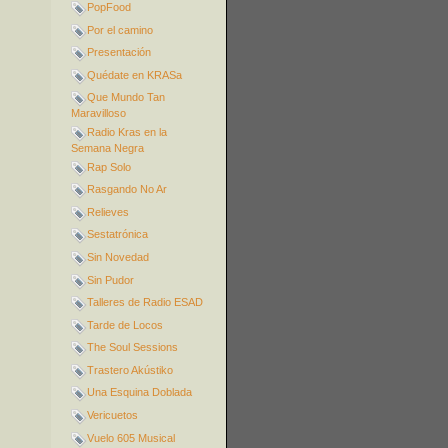
PopFood
Por el camino
Presentación
Quédate en KRASa
Que Mundo Tan
Maravilloso
Radio Kras en la
Semana Negra
Rap Solo
Rasgando No Ar
Relieves
Sestatrónica
Sin Novedad
Sin Pudor
Talleres de Radio ESAD
Tarde de Locos
The Soul Sessions
Trastero Akústiko
Una Esquina Doblada
Vericuetos
Vuelo 605 Musical