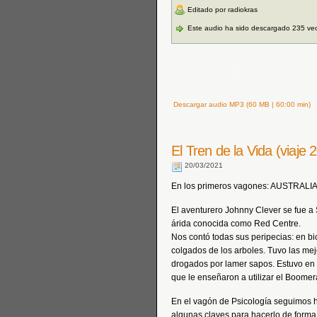
Editado por radiokras
Este audio ha sido descargado 235 ve
Descargar audio MP3 (60 MB | 60:00 min)
El Tren de la Vida (viaje 
20/03/2021
En los primeros vagones: AUSTRALIA 
El aventurero Johnny Clever se fue a 
árida conocida como Red Centre.
Nos contó todas sus peripecias: en b
colgados de los arboles. Tuvo las mej
drogados por lamer sapos. Estuvo en
que le enseñaron a utilizar el Boomera
En el vagón de Psicología seguimos 
algunas claves para hacerlo de forma 