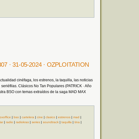
 307 · 31-05-2024 · OZPLOITATION
ualidad cinéfaga, los estrenos, la taquilla, las noticias
seriéfilas. Clásicos No Tan Populares (PATRICK · Año
stra BSO con temas extraídos de la saga MAD MAX
oxoffice
|
bso
|
cartelera
|
cine
|
clasico
|
estrenos
|
mad
|
ar
|
radio
|
radiokras
|
series
|
soundtrack
|
taquilla
|
tina
|