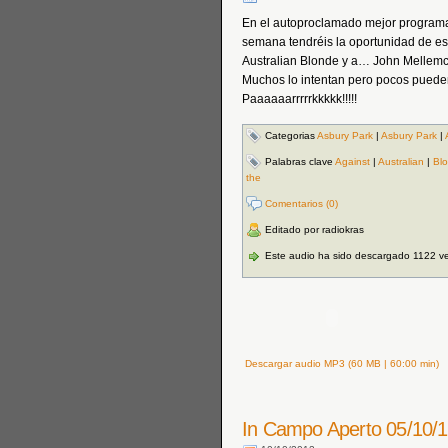
En el autoproclamado mejor programa,
semana tendréis la oportunidad de es
Australian Blonde y a… John Mellemc
Muchos lo intentan pero pocos puede
Paaaaaarrrrrkkkkk!!!!!
Categorias
Asbury Park
|
Asbury Park
|
Palabras clave
Against
|
Australian
|
Bl
the
Comentarios (0)
Editado por radiokras
Este audio ha sido descargado 1122 v
Descargar audio MP3 (60 MB | 60:00 min)
In Campo Aperto 05/10/