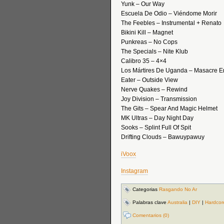
Yunk – Our Way
Escuela De Odio – Viéndome Morir
The Feebles – Instrumental + Renato
Bikini Kill – Magnet
Punkreas – No Cops
The Specials – Nite Klub
Calibro 35 – 4×4
Los Mártires De Uganda – Masacre En
Eater – Outside View
Nerve Quakes – Rewind
Joy Division – Transmission
The Gits – Spear And Magic Helmet
MK Ultras – Day Night Day
Sooks – Splint Full Of Spit
Drifting Clouds – Bawuypawuy
iVoox
Instagram
Categorias
Rasgando No Ar
Palabras clave
Australia
|
DIY
|
Hardcor
Comentarios (0)