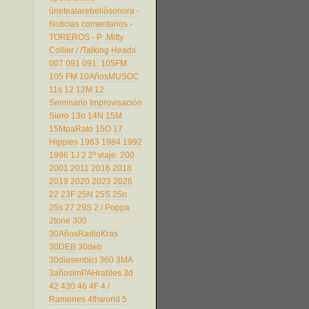
únetealarebeliósonora
-
Noticias comentarios
-
TOREROS
- P
.Mitty
Collier
/
/Talking Heads
007
091
091;
105FM
105 FM
10AñosMUSOC
11s
12
12M
12
Seminario Improvisación
Siero
13o
14N
15M
15MpaRato
15O
17
Hippies
1963
1984
1992
1996
1J
2
2º viaje.
200
2001
2011
2016
2018
2019
2020
2023
2026
22
23F
25N
25S
25n
25s
27
29S
2 / Poppa
2tone
300
30AñosRadioKras
30DEB
30deb
30diasenbici
360
3MA
3añosImPAHrables
3d
42
430
46
4F
4 /
Ramones
4thworld
5