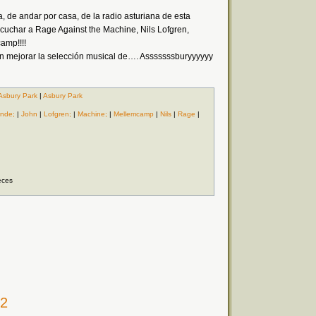
 de andar por casa, de la radio asturiana de esta
cuchar a Rage Against the Machine, Nils Lofgren,
amp!!!!
n mejorar la selección musical de…. Asssssssburyyyyyy
Asbury Park
|
Asbury Park
onde;
|
John
|
Lofgren;
|
Machine;
|
Mellemcamp
|
Nils
|
Rage
|
eces
12