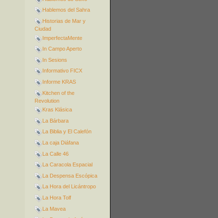
Hablemos del Sahra
Historias de Mar y
Ciudad
ImperfectaMente
In Campo Aperto
In Sesions
Informativo FICX
Informe KRAS
Kitchen of the
Revolution
Kras Klásica
La Bárbara
La Biblia y El Calefón
La caja Diáfana
La Calle 46
La Caracola Espacial
La Despensa Escópica
La Hora del Licántropo
La Hora Tolf
La Mavea