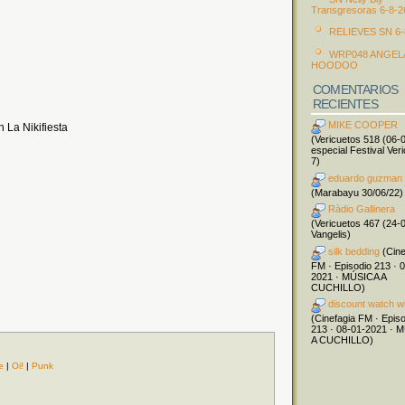
Transgresoras 6-8-2
RELIEVES SN 6-
WRP048 ANGEL
HOODOO
COMENTARIOS
RECIENTES
MIKE COOPER
 La Nikifiesta
(Vericuetos 518 (06-
especial Festival Ver
7)
eduardo guzman
(Marabayu 30/06/22)
Ràdio Gallinera
(Vericuetos 467 (24-
Vangelis)
silk bedding
(Cine
FM · Episodio 213 · 
2021 · MÚSICA A
CUCHILLO)
discount watch w
(Cinefagia FM · Epis
213 · 08-01-2021 · 
A CUCHILLO)
e
|
Oi!
|
Punk