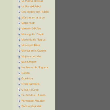
La Puerta de Atrás
La Voz del Árbol
Las Tardes con Rubén
Músicas en la tarde
Mapa mudo
Maratón 30Años
Meeting the People
Merienda de Negros
Moonspell Rites
Movida en la Cantina
Mujeres con Voz
Musicófagos
Noches en la Hoguera
NoSitio
Oceánica
Onda Barataria
Onda Feriante
Perdiendo el Rumbo
Permanent Vacation
Poesía para vivir