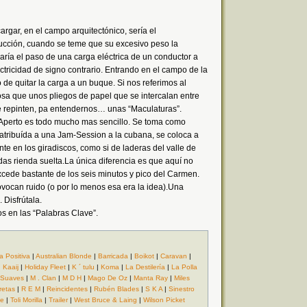
argar, en el campo arquitectónico, sería el
ucción, cuando se teme que su excesivo peso la
icaría el paso de una carga eléctrica de un conductor a
ctricidad de signo contrario. Entrando en el campo de la
 de quitar la carga a un buque. Si nos referimos al
osa que unos pliegos de papel que se intercalan entre
se repinten, pa entendernos… unas “Maculaturas”.
perto es todo mucho mas sencillo. Se toma como
 atribuída a una Jam-Session a la cubana, se coloca a
te en los giradiscos, como si de laderas del valle de
as rienda suelta.La única diferencia es que aquí no
xcede bastante de los seis minutos y pico del Carmen.
rovocan ruido (o por lo menos esa era la idea).Una
Disfrútala.
dos en las “Palabras Clave”.
a Positiva
|
Australian Blonde
|
Barricada
|
Boikot
|
Caravan
|
 Kaaij
|
Holiday Fleet
|
K ´ tulu
|
Koma
|
La Destilería
|
La Polla
 Suaves
|
M . Clan
|
M D H
|
Mago De Oz
|
Manta Ray
|
Miles
retas
|
R E M
|
Reincidentes
|
Rubén Blades
|
S K A
|
Sinestro
ie
|
Toli Morilla
|
Trailer
|
West Bruce & Laing
|
Wilson Picket