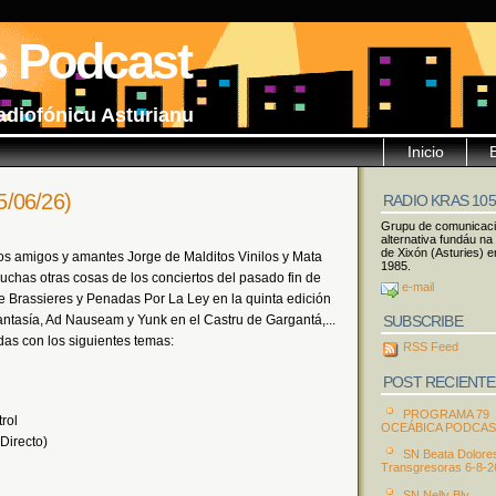
s Podcast
adiofónicu Asturianu
Inicio
5/06/26)
RADIO KRAS 10
Grupu de comunicac
alternativa fundáu na
de Xixón (Asturies) e
s amigos y amantes Jorge de Malditos Vinilos y Mata
1985.
chas otras cosas de los conciertos del pasado fin de
e-mail
he Brassieres y Penadas Por La Ley en la quinta edición
SUBSCRIBE
tasía, Ad Nauseam y Yunk en el Castru de Gargantá,...
ndas con los siguientes temas:
RSS Feed
POST RECIENTE
PROGRAMA 79
rol
OCEÁBICA PODCA
Directo)
SN Beata Dolore
Transgresoras 6-8-2
SN Nelly Bly