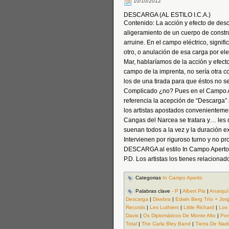
10/10/2012
DESCARGA (AL ESTILO I.C.A.)
Contenido: La acción y efecto de desc
aligeramiento de un cuerpo de constr
arruine. En el campo eléctrico, signif
otro, o anulación de esa carga por ele
Mar, hablaríamos de la acción y efecto
campo de la imprenta, no sería otra c
los de una tirada para que éstos no 
Complicado ¿no? Pues en el Campo A
referencia la acepción de “Descarga”
los artistas apostados convenientemen
Cangas del Narcea se tratara y… les d
suenan todos a la vez y la duración e
Intervienen por riguroso turno y no p
DESCARGA al estilo In Campo Aperto. 
P.D. Los artistas los tienes relaciona
Categorias
In Campo Aperto
Palabras clave
- P
|
Albert Pla
|
Anarquí
Descarga
|
Dixebra
|
Edwin Berg Trío + Jorg
Records
|
Les Luthiers
|
Little Richard
|
Los
Davis
|
Os Diplomáticos De Monte Alto
|
Por
Total
|
The Carla Bley Band
|
Tierra De Nad