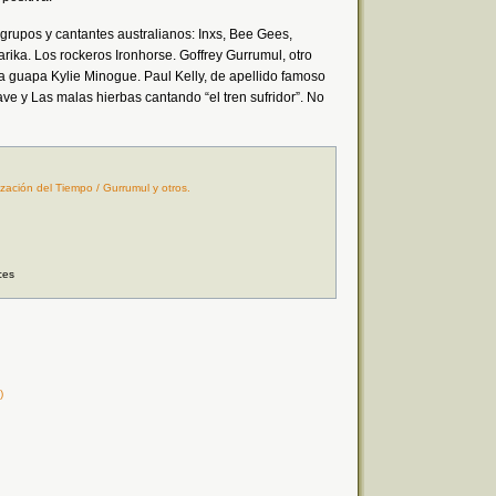
grupos y cantantes australianos: Inxs, Bee Gees,
arika. Los rockeros Ironhorse. Goffrey Gurrumul, otro
a guapa Kylie Minogue. Paul Kelly, de apellido famoso
Cave y Las malas hierbas cantando “el tren sufridor”. No
nización del Tiempo / Gurrumul y otros.
ces
)