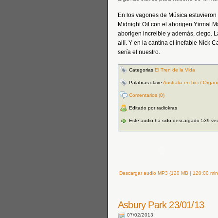
En los vagones de Música estuvieron 
Midnight Oil con el aborigen Yirmal M
aborigen increible y además, ciego. L
allí. Y en la cantina el inefable Nick 
sería el nuestro.
Categorias
El Tren de la Vida
Palabras clave
Australia en bici / Orga
Comentarios (0)
Editado por radiokras
Este audio ha sido descargado 539 ve
Descargar audio MP3 (120 MB | 120:00 min
Asbury Park 23/01/13
07/02/2013