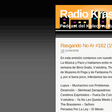
Radio Kra
Podcast del Kolectivu R
Rasgando No Ar #182 (1
21/06/2026
En esta emisión contamos con nuestro
La Música y Paco y hablamos entre mu
semana de Birra Gratis, V.velutina, T
de Muyeres Al Pogu y de Fantasma Fan
y, por si fuera poco, infectamos las o
Lupus – Muchachos con Problemas
Deserción – Skinhead Zarrapastroso
Cerebros Exprimidos – Fuera De Cont
V.velutina – Ya No Les Queda Miedo (
The Brassieres – Señoro
Penadas Por La Ley – El Miedo