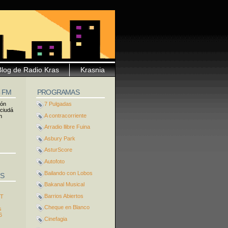
Blog de Radio Kras
Krasnia
5 FM
PROGRAMAS
ión
7 Pulgadas
 ciudá
A contracorriente
n
Arradio llibre Fuina
Asbury Park
AsturScore
Autofoto
Bailando con Lobos
S
Bakanal Musical
Barrios Abiertos
ST
Cheque en Blanco
s
6
Cinefagia