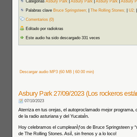
Categorias
Asbury Park
|
Asbury Park
|
Asbury Park
|
Asbury P
Palabras clave
Bruce Springsteen;
|
The Rolling Stones;
|
U2;
Comentarios (0)
Editado por radiokras
Este audio ha sido descargado 331 veces
Descargar audio MP3 (60 MB | 60:00 min)
Asbury Park 27/09/2023 (Los rockeros está
07/10/2023
Aterriza en tus orejas, el autoproclamado mejor programa, 
de la radio asturiana y del YucataÌn.
Hoy celebramos el cumpleanÌƒos de Bruce Springsteen y “
de The Rolling Stones. AsiÌ, sin frenos y a lo loco!