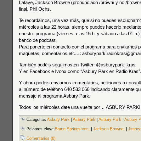
Lafave, Jackson Browne (pronunciado /brown/ y no /browne
final, Phil Ochs.
Te recordamos, una vez más, que si no puedes escucharnos
miércoles a las 22 horas, siempre puedes hacerlo mediante 
nuestro programa (viernes a las 15 h. y sábado a las 01 h.) 
banco de podcast.
Para ponerte en contacto con el programa para enviarnos p
maquetas, comentarios etc…: asburypark.radiokras@gmai
También podéis seguirnos en Twitter: @asburypark_kras
Y en Facebook e Ivoox como “Asbury Park en Radio Kras”
Y ahora podéis enviarnos comentarios, peticiones o consul
al número de teléfono 640 533 066 indicando claramente que
mensaje al programa Asbury Park.
Todos los miércoles date una vuelta por… ASBURY PARK!!
Categorias
Asbury Park
|
Asbury Park
|
Asbury Park
|
Asbury P
Palabras clave
Bruce Springsteen;
|
Jackson Browne;
|
Jimmy 
Comentarios (0)