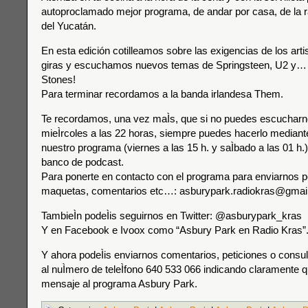
autoproclamado mejor programa, de andar por casa, de la r
del Yucatán.
En esta edición cotilleamos sobre las exigencias de los art
giras y escuchamos nuevos temas de Springsteen, U2 y… 
Stones!
Para terminar recordamos a la banda irlandesa Them.
Te recordamos, una vez maÌs, que si no puedes escucharno
mieÌrcoles a las 22 horas, siempre puedes hacerlo mediante 
nuestro programa (viernes a las 15 h. y saÌbado a las 01 h.) 
banco de podcast.
Para ponerte en contacto con el programa para enviarnos p
maquetas, comentarios etc…: asburypark.radiokras@gmai
TambieÌn podeÌis seguirnos en Twitter: @asburypark_kras
Y en Facebook e Ivoox como “Asbury Park en Radio Kras”
Y ahora podeÌis enviarnos comentarios, peticiones o consu
al nuÌmero de teleÌfono 640 533 066 indicando claramente qu
mensaje al programa Asbury Park.