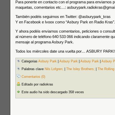
Para ponerte en contacto con el programa para enviarnos p
maquetas, comentarios etc…: asburypark.radiokras@gmai
También podéis seguirnos en Twitter: @asburypark_kras
Y en Facebook e Ivoox como “Asbury Park en Radio Kras”
Y ahora podéis enviarnos comentarios, peticiones o consul
al número de teléfono 640 533 066 indicando claramente que
mensaje al programa Asbury Park.
Todos los miércoles date una vuelta por… ASBURY PARK!!
Categorias
Asbury Park
|
Asbury Park
|
Asbury Park
|
Asbury P
Palabras clave
Nils Lofgren;
|
The Isley Brothers;
|
The Rolling
Comentarios (0)
Editado por radiokras
Este audio ha sido descargado 358 veces