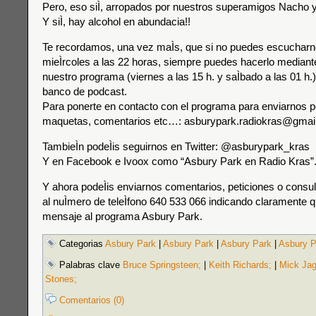
Pero, eso siÌ, arropados por nuestros superamigos Nacho y
Y siÌ, hay alcohol en abundacia!!
Te recordamos, una vez maÌs, que si no puedes escucharno
mieÌrcoles a las 22 horas, siempre puedes hacerlo mediante 
nuestro programa (viernes a las 15 h. y saÌbado a las 01 h.) 
banco de podcast.
Para ponerte en contacto con el programa para enviarnos p
maquetas, comentarios etc…: asburypark.radiokras@gmai
TambieÌn podeÌis seguirnos en Twitter: @asburypark_kras
Y en Facebook e Ivoox como “Asbury Park en Radio Kras”
Y ahora podeÌis enviarnos comentarios, peticiones o consu
al nuÌmero de teleÌfono 640 533 066 indicando claramente qu
mensaje al programa Asbury Park.
Categorias
Asbury Park
|
Asbury Park
|
Asbury Park
|
Asbury P
Palabras clave
Bruce Springsteen;
|
Keith Richards;
|
Mick Jag
Stones;
Comentarios (0)