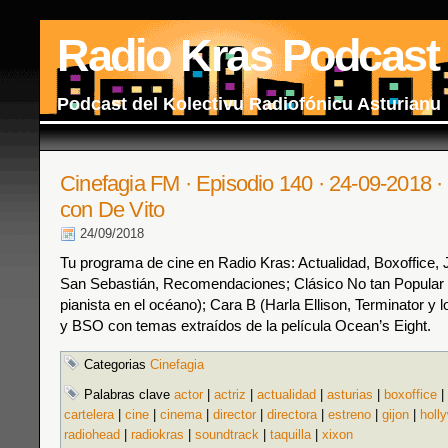
Radio Kras Podcast
Podcast del Kolectivu Radiofónicu Asturianu
Cinefagia FM · Episodio 140 · 24-09-2018 · 
con De Vito
24/09/2018
Tu programa de cine en Radio Kras: Actualidad, Boxoffice,
San Sebastián, Recomendaciones; Clásico No tan Popular 
pianista en el océano); Cara B (Harla Ellison, Terminator y 
y BSO con temas extraídos de la película Ocean’s Eight.
Categorias
Cinefagia
Palabras clave
actor
|
actriz
|
actualidad
|
asturias
|
boxoffice
|
cartelera
|
cine
|
cinema
|
director
|
directora
|
estreno
|
gijon
|
holl
radiohead
|
radiokras
|
soundtrack
|
taquilla
|
xixon