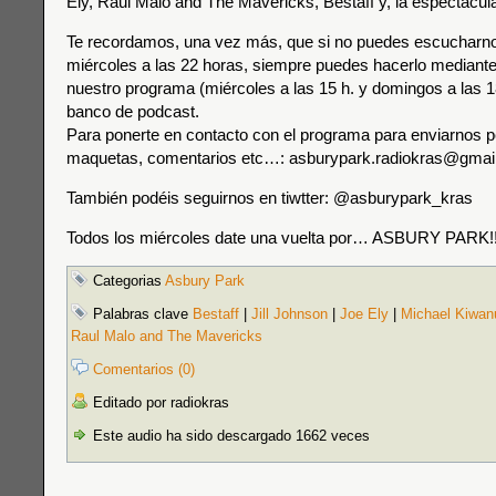
Ely, Raul Malo and The Mavericks, Bestaff y, la espectacular
Te recordamos, una vez más, que si no puedes escucharnos
miércoles a las 22 horas, siempre puedes hacerlo mediante 
nuestro programa (miércoles a las 15 h. y domingos a las 18
banco de podcast.
Para ponerte en contacto con el programa para enviarnos p
maquetas, comentarios etc…: asburypark.radiokras@gmai
También podéis seguirnos en tiwtter: @asburypark_kras
Todos los miércoles date una vuelta por… ASBURY PARK!!
Categorias
Asbury Park
Palabras clave
Bestaff
|
Jill Johnson
|
Joe Ely
|
Michael Kiwan
Raul Malo and The Mavericks
Comentarios (0)
Editado por radiokras
Este audio ha sido descargado 1662 veces