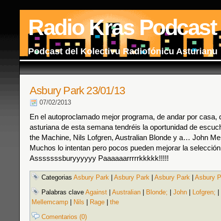
Radio Kras Podcast
Podcast del Kolectivu Radiofónicu Asturianu
Asbury Park 23/01/13
07/02/2013
En el autoproclamado mejor programa, de andar por casa, d
asturiana de esta semana tendréis la oportunidad de escuc
the Machine, Nils Lofgren, Australian Blonde y a… John Me
Muchos lo intentan pero pocos pueden mejorar la selecció
Asssssssburyyyyyy Paaaaaarrrrrkkkkk!!!!!
Categorias
Asbury Park
|
Asbury Park
|
Asbury Park
|
Asbury P
Palabras clave
Against
|
Australian
|
Blonde;
|
John
|
Lofgren;
|
Mellemcamp
|
Nils
|
Rage
|
the
Comentarios (0)