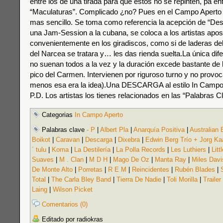
entre los de una tirada para que éstos no se repinten, pa 
“Maculaturas”. Complicado ¿no? Pues en el Campo Aperto
mas sencillo. Se toma como referencia la acepción de “Des
una Jam-Session a la cubana, se coloca a los artistas apo
convenientemente en los giradiscos, como si de laderas de
del Narcea se tratara y… les das rienda suelta.La única dif
no suenan todos a la vez y la duración excede bastante de 
pico del Carmen. Intervienen por riguroso turno y no provoca
menos esa era la idea).Una DESCARGA al estilo In Campo A
P.D. Los artistas los tienes relacionados en las “Palabras C
Categorias
In Campo Aperto
Palabras clave
- P
|
Albert Pla
|
Anarquía Positiva
|
Australian 
Boikot
|
Caravan
|
Descarga
|
Dixebra
|
Edwin Berg Trío + Jorg Kaa
´ tulu
|
Koma
|
La Destilería
|
La Polla Records
|
Les Luthiers
|
Litt
Suaves
|
M . Clan
|
M D H
|
Mago De Oz
|
Manta Ray
|
Miles Davi
De Monte Alto
|
Porretas
|
R E M
|
Reincidentes
|
Rubén Blades
|
Total
|
The Carla Bley Band
|
Tierra De Nadie
|
Toli Morilla
|
Trailer
Laing
|
Wilson Picket
Comentarios (0)
Editado por radiokras