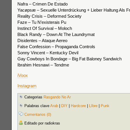
Nafra – Crimen De Estado
Yacøpsæ – Sexuelle Unterdrückung + Lieber Haltung Als F
Reality Crisis – Deformed Society
Faze – Tu N’existerais Pu
Instinct Of Survival – Moloch
Black Randy – Down At The Laundrymat
Disidentes – Ataque Aereo
False Confession – Propaganda Controls
Sonny Vincent – Kentucky Devil
Gay Cowboys In Bondage – Big Fat Baloney Sandwich
Ibrahim Hesnawi – Tendme
iVoox
Instagram
Categorias
Rasgando No Ar
Palabras clave
Arab
|
DIY
|
Hardcore
|
LIbre
|
Punk
Comentarios (0)
Editado por radiokras