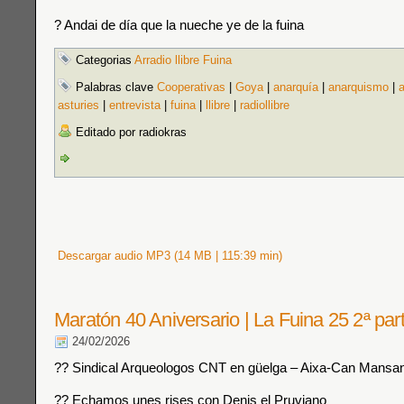
? Andai de día que la nueche ye de la fuina
Categorias
Arradio llibre Fuina
Palabras clave
Cooperativas
|
Goya
|
anarquía
|
anarquismo
|
a
asturies
|
entrevista
|
fuina
|
llibre
|
radiollibre
Editado por radiokras
Descargar audio MP3 (14 MB | 115:39 min)
Maratón 40 Aniversario | La Fuina 25 2ª pa
24/02/2026
?? Sindical Arqueologos CNT en güelga – Aixa-Can Mansa
?? Echamos unes rises con Denis el Pruviano