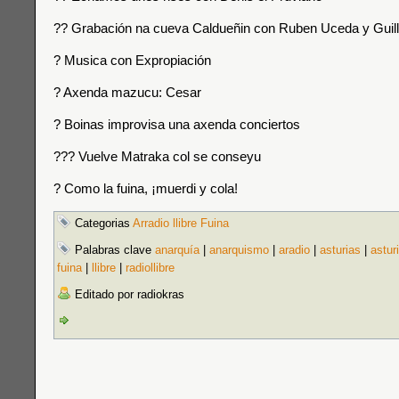
?? Grabación na cueva Caldueñin con Ruben Uceda y Gui
? Musica con Expropiación
? Axenda mazucu: Cesar
? Boinas improvisa una axenda conciertos
??‍? Vuelve Matraka col se conseyu
? Como la fuina, ¡muerdi y cola!
Categorias
Arradio llibre Fuina
Palabras clave
anarquía
|
anarquismo
|
aradio
|
asturias
|
astur
fuina
|
llibre
|
radiollibre
Editado por radiokras