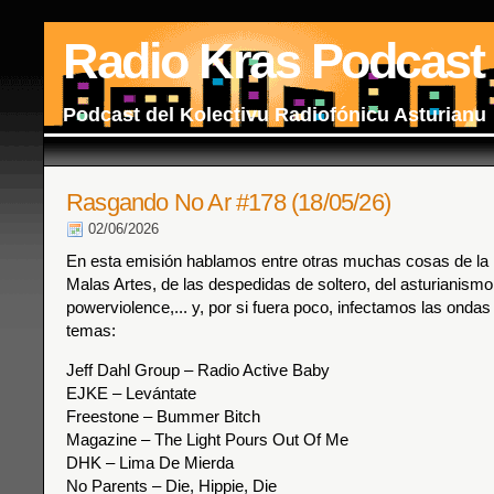
Radio Kras Podcast
Podcast del Kolectivu Radiofónicu Asturianu
Rasgando No Ar #178 (18/05/26)
02/06/2026
En esta emisión hablamos entre otras muchas cosas de la ú
Malas Artes, de las despedidas de soltero, del asturianismo
powerviolence,... y, por si fuera poco, infectamos las ondas
temas:
Jeff Dahl Group – Radio Active Baby
EJKE – Levántate
Freestone – Bummer Bitch
Magazine – The Light Pours Out Of Me
DHK – Lima De Mierda
No Parents – Die, Hippie, Die