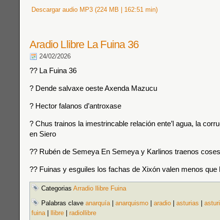
Descargar audio MP3 (224 MB | 162:51 min)
Aradio Llibre La Fuina 36
24/02/2026
?? La Fuina 36
? Dende salvaxe oeste Axenda Mazucu
? Hector falanos d’antroxase
? Chus trainos la imestrincable relación ente’l agua, la corru
en Siero
?? Rubén de Semeya En Semeya y Karlinos traenos coses
?? Fuinas y esguiles los fachas de Xixón valen menos que 
Categorias
Arradio llibre Fuina
Palabras clave
anarquía
|
anarquismo
|
aradio
|
asturias
|
astur
fuina
|
llibre
|
radiollibre