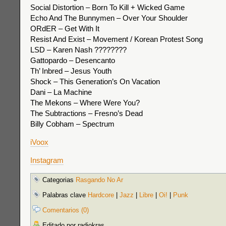
Social Distortion – Born To Kill + Wicked Game
Echo And The Bunnymen – Over Your Shoulder
ORdER – Get With It
Resist And Exist – Movement / Korean Protest Song
LSD – Karen Nash ????????
Gattopardo – Desencanto
Th’ Inbred – Jesus Youth
Shock – This Generation’s On Vacation
Dani – La Machine
The Mekons – Where Were You?
The Subtractions – Fresno’s Dead
Billy Cobham – Spectrum
iVoox
Instagram
Categorias
Rasgando No Ar
Palabras clave
Hardcore
|
Jazz
|
Libre
|
Oi!
|
Punk
Comentarios (0)
Editado por radiokras