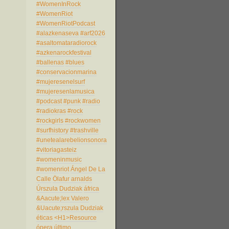
#WomenInRock
#WomenRiot
#WomenRiotPodcast
#alazkenaseva
#arf2026
#asaltomataradiorock
#azkenarockfestival
#ballenas
#blues
#conservacionmarina
#mujeresenelsurf
#mujeresenlamusica
#podcast
#punk
#radio
#radiokras
#rock
#rockgirls
#rockwomen
#surfhistory
#trashville
#unetealarebelionsonora
#vitoriagasteiz
#womeninmusic
#womenriot
Ángel De La
Calle
Ölafur arnalds
Úrszula Dudziak
áfrica
&Aacute;lex Valero
&Uacute;rszula Dudziak
éticas
<H1>Resource
ópera
último