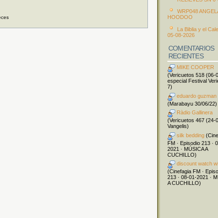
WRP048 ANGEL
HOODOO
eces
La Biblia y el Cal
05-08-2026
COMENTARIOS
RECIENTES
MIKE COOPER
(Vericuetos 518 (06-
especial Festival Ver
7)
eduardo guzman
(Marabayu 30/06/22)
Ràdio Gallinera
(Vericuetos 467 (24-
Vangelis)
silk bedding
(Cine
FM · Episodio 213 · 
2021 · MÚSICA A
CUCHILLO)
discount watch w
(Cinefagia FM · Epis
213 · 08-01-2021 · 
A CUCHILLO)