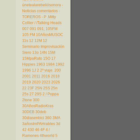
únetealarebeliósonora
-
Noticias comentarios
-
TOREROS
- P
.Mitty
Collier
/
/Talking Heads
007
091
091;
105FM
105 FM
10AñosMUSOC
11s
12
12M
12
Seminario Improvisación
Siero
13o
14N
15M
15MpaRato
15O
17
Hippies
1963
1984
1992
1996
1J
2
2º viaje.
200
2001
2011
2016
2018
2019
2020
2023
2026
22
23F
25N
25S
25n
25s
27
29S
2 / Poppa
2tone
300
30AñosRadioKras
30DEB
30deb
30diasenbici
360
3MA
3añosImPAHrables
3d
42
430
46
4F
4 /
Ramones
4thworld
5