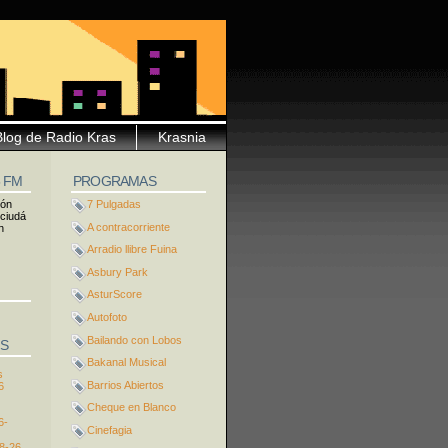
Blog de Radio Kras
Krasnia
5 FM
PROGRAMAS
ión
7 Pulgadas
 ciudá
A contracorriente
n
Arradio llibre Fuina
Asbury Park
AsturScore
Autofoto
Bailando con Lobos
S
Bakanal Musical
s
Barrios Abiertos
6
Cheque en Blanco
6-
Cinefagia
8-26