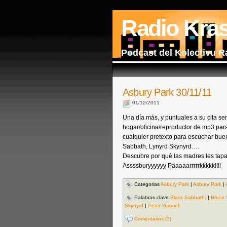
Radio Kra
Podcast del Kolectivu R
Asbury Park 30/11/11
01/12/2011
Una día más, y puntuales a su cita se
hogar/oficina/reproductor de mp3 para
cualquier pretexto para escuchar bue
Sabbath, Lynyrd Skynyrd….
Descubre por qué las madres les tapa
Assssburyyyyyy Paaaaarrrrrkkkkk!!!!
Categorias
Asbury Park
|
Asbury Park
|
Palabras clave
Black Sabbath;
|
Bruce 
Skynyrd
|
Peter Gabriel;
Comentarios (2)