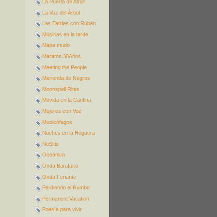
La Puerta de Atrás
La Voz del Árbol
Las Tardes con Rubén
Músicas en la tarde
Mapa mudo
Maratón 30Años
Meeting the People
Merienda de Negros
Moonspell Rites
Movida en la Cantina
Mujeres con Voz
Musicófagos
Noches en la Hoguera
NoSitio
Oceánica
Onda Barataria
Onda Feriante
Perdiendo el Rumbo
Permanent Vacation
Poesía para vivir