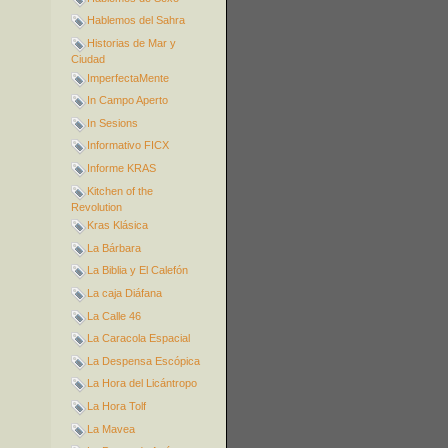
Hablemos del Sahra
Historias de Mar y
Ciudad
ImperfectaMente
In Campo Aperto
In Sesions
Informativo FICX
Informe KRAS
Kitchen of the
Revolution
Kras Klásica
La Bárbara
La Biblia y El Calefón
La caja Diáfana
La Calle 46
La Caracola Espacial
La Despensa Escópica
La Hora del Licántropo
La Hora Tolf
La Mavea