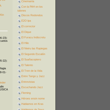
Cinemanía
A
Con la PAH en los
talones
efón
Discos Redondos
E2O lpa
El corrector
El Dique
El Furacu Indiscretu
06-23):
icuetos
El Hilo
El Nieiru las Rapiegas
El Segundo Escalón
El Suañacoptero
05-22):
El Talento
fagia
El Tren de la Vida
08-01-
Entre Tango y Jazz
Entrevistas
inder
odio
Escuchando Jazz
MÚSICA
Fleming
Héroes ensin nome
Hablamos en Kras
Hablemos de Sexo