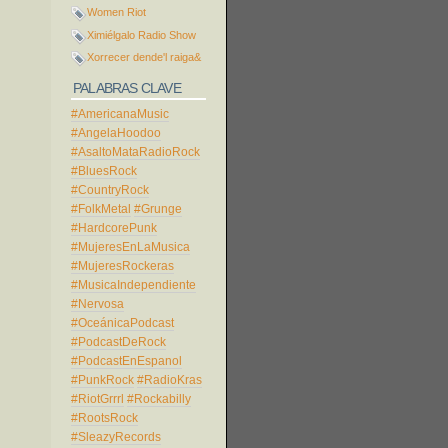
Women Riot
Ximiélgalo Radio Show
Xorrecer dende'l raiga&
PALABRAS CLAVE
#AmericanaMusic
#AngelaHoodoo
#AsaltoMataRadioRock
#BluesRock
#CountryRock
#FolkMetal
#Grunge
#HardcorePunk
#MujeresEnLaMusica
#MujeresRockeras
#MusicaIndependiente
#Nervosa
#OceánicaPodcast
#PodcastDeRock
#PodcastEnEspanol
#PunkRock
#RadioKras
#RiotGrrrl
#Rockabilly
#RootsRock
#SleazyRecords