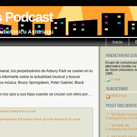
s Podcast
adiofónicu Asturianu
Inicio
RADIO KRAS 10
Grupu de comunicac
alternativa fundáu na
de Xixón (Asturies) e
manal, los perpetradores de Asbury Park se cuelan en tu
1985.
 informarte sobre la actualidad musical y buscar
e-mail
na música: Bruce Springsteen, Peter Gabriel, Black
SUBSCRIBE
n los ojos a sus hijas cuando se cruzan con ellos por….
RSS Feed
POST RECIENTE
Asbury Park
|
Asbury Park
SN Beata Dolore
Transgresoras 6-8-2
Springsteen;
|
Emmylou Harris;
|
Linda Ronstadt;
|
Lynyrd
SN Nelly Bly
Transgresoras 6-8-2
RELIEVES SN 6-