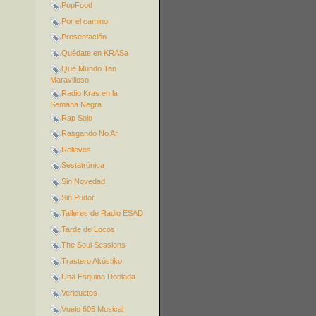
PopFood
Por el camino
Presentación
Quédate en KRASa
Que Mundo Tan
Maravilloso
Radio Kras en la
Semana Negra
Rap Solo
Rasgando No Ar
Relieves
Sestatrónica
Sin Novedad
Sin Pudor
Talleres de Radio ESAD
Tarde de Locos
The Soul Sessions
Trastero Akústiko
Una Esquina Doblada
Vericuetos
Vuelo 605 Musical