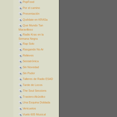
PopFood
Por el camino
Presentación
Quédate en KRASa
Que Mundo Tan
Maravilloso
Radio Kras en la
Semana Negra
Rap Solo
Rasgando No Ar
Relieves
Sestatrónica
Sin Novedad
Sin Pudor
Talleres de Radio ESAD
Tarde de Locos
The Soul Sessions
Trastero Akústiko
Una Esquina Doblada
Vericuetos
Vuelo 605 Musical