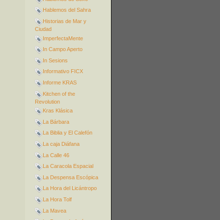
Hablemos del Sahra
Historias de Mar y
Ciudad
ImperfectaMente
In Campo Aperto
In Sesions
Informativo FICX
Informe KRAS
Kitchen of the
Revolution
Kras Klásica
La Bárbara
La Biblia y El Calefón
La caja Diáfana
La Calle 46
La Caracola Espacial
La Despensa Escópica
La Hora del Licántropo
La Hora Tolf
La Mavea