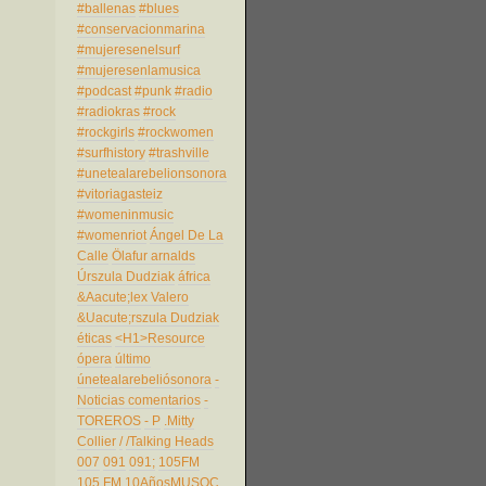
#ballenas
#blues
#conservacionmarina
#mujeresenelsurf
#mujeresenlamusica
#podcast
#punk
#radio
#radiokras
#rock
#rockgirls
#rockwomen
#surfhistory
#trashville
#unetealarebelionsonora
#vitoriagasteiz
#womeninmusic
#womenriot
Ángel De La
Calle
Ölafur arnalds
Úrszula Dudziak
áfrica
&Aacute;lex Valero
&Uacute;rszula Dudziak
éticas
<H1>Resource
ópera
último
únetealarebeliósonora
-
Noticias comentarios
-
TOREROS
- P
.Mitty
Collier
/
/Talking Heads
007
091
091;
105FM
105 FM
10AñosMUSOC