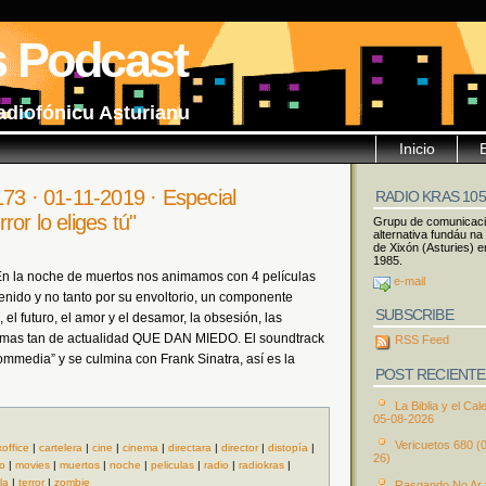
s Podcast
adiofónicu Asturianu
Inicio
173 · 01-11-2019 · Especial
RADIO KRAS 10
or lo eliges tú"
Grupu de comunicac
alternativa fundáu na
de Xixón (Asturies) e
1985.
En la noche de muertos nos animamos con 4 películas
e-mail
enido y no tanto por su envoltorio, un componente
SUBSCRIBE
l, el futuro, el amor y el desamor, la obsesión, las
s temas tan de actualidad QUE DAN MIEDO. El soundtrack
RSS Feed
mmedia” y se culmina con Frank Sinatra, así es la
POST RECIENTE
La Biblia y el Cal
05-08-2026
Vericuetos 680 (
office
|
cartelera
|
cine
|
cinema
|
directara
|
director
|
distopía
|
26)
o
|
movies
|
muertos
|
noche
|
peliculas
|
radio
|
radiokras
|
la
|
terror
|
zombie
Rasgando No Ar