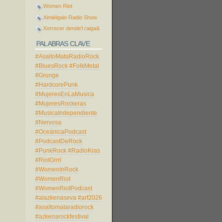
Women Riot
Ximiélgalo Radio Show
Xorrecer dende'l raiga&
PALABRAS CLAVE
#AsaltoMataRadioRock
#BluesRock
#FolkMetal
#Grunge
#HardcorePunk
#MujeresEnLaMusica
#MujeresRockeras
#MusicaIndependiente
#Nervosa
#OceánicaPodcast
#PodcastDeRock
#PunkRock
#RadioKras
#RiotGrrrl
#WomenInRock
#WomenRiot
#WomenRiotPodcast
#alazkenaseva
#arf2026
#asaltomataradiorock
#azkenarockfestival