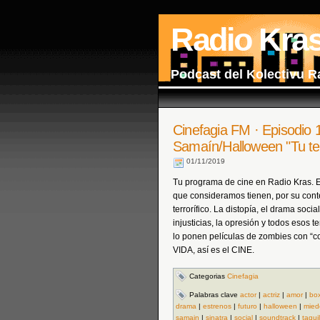
Radio Kra
Podcast del Kolectivu R
Cinefagia FM · Episodio 
Samaín/Halloween "Tu terr
01/11/2019
Tu programa de cine en Radio Kras. 
que consideramos tienen, por su cont
terrorífico. La distopía, el drama socia
injusticias, la opresión y todos eso
lo ponen películas de zombies con “co
VIDA, así es el CINE.
Categorias
Cinefagia
Palabras clave
actor
|
actriz
|
amor
|
box
drama
|
estrenos
|
futuro
|
halloween
|
mied
samain
|
sinatra
|
social
|
soundtrack
|
taquil