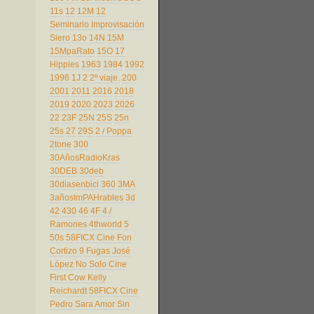
11s
12
12M
12
Seminario Improvisación
Siero
13o
14N
15M
15MpaRato
15O
17
Hippies
1963
1984
1992
1996
1J
2
2º viaje.
200
2001
2011
2016
2018
2019
2020
2023
2026
22
23F
25N
25S
25n
25s
27
29S
2 / Poppa
2tone
300
30AñosRadioKras
30DEB
30deb
30diasenbici
360
3MA
3añosImPAHrables
3d
42
430
46
4F
4 /
Ramones
4thworld
5
50s
58FICX Cine Fon
Cortizo 9 Fugas José
López No Solo Cine
First Cow Kelly
Reichardt
58FICX Cine
Pedro Sara Amor Sin