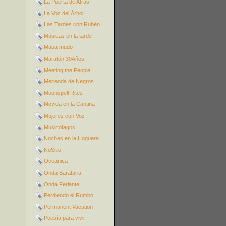
La Puerta de Atrás
La Voz del Árbol
Las Tardes con Rubén
Músicas en la tarde
Mapa mudo
Maratón 30Años
Meeting the People
Merienda de Negros
Moonspell Rites
Movida en la Cantina
Mujeres con Voz
Musicófagos
Noches en la Hoguera
NoSitio
Oceánica
Onda Barataria
Onda Feriante
Perdiendo el Rumbo
Permanent Vacation
Poesía para vivir