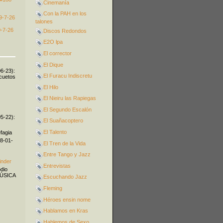
Cinemanía
Con la PAH en los
9-7-26
talones
-7-26
Discos Redondos
E2O lpa
El corrector
El Dique
06-23):
El Furacu Indiscretu
icuetos
El Hilo
El Nieiru las Rapiegas
El Segundo Escalón
05-22):
El Suañacoptero
El Talento
fagia
08-01-
El Tren de la Vida
Entre Tango y Jazz
inder
Entrevistas
odio
MÚSICA
Escuchando Jazz
Fleming
Héroes ensin nome
Hablamos en Kras
Hablemos de Sexo