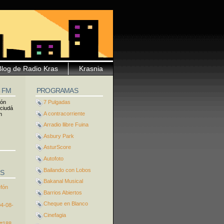
Blog de Radio Kras
Krasnia
5 FM
PROGRAMAS
ión
7 Pulgadas
 ciudá
A contracorriente
n
Arradio llibre Fuina
Asbury Park
AsturScore
Autofoto
Bailando con Lobos
S
Bakanal Musical
efón
Barrios Abiertos
Cheque en Blanco
04-08-
Cinefagia
 #188