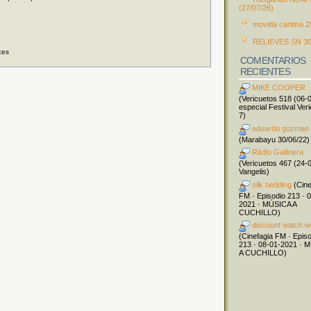
(27/07/26)
movida cantina 2
RELIEVES SN 30
ces
COMENTARIOS
RECIENTES
MIKE COOPER
(Vericuetos 518 (06-
especial Festival Ver
7)
eduardo guzman
(Marabayu 30/06/22)
Ràdio Gallinera
(Vericuetos 467 (24-
Vangelis)
silk bedding
(Cine
FM · Episodio 213 · 
2021 · MÚSICA A
CUCHILLO)
discount watch w
(Cinefagia FM · Epis
213 · 08-01-2021 · 
A CUCHILLO)