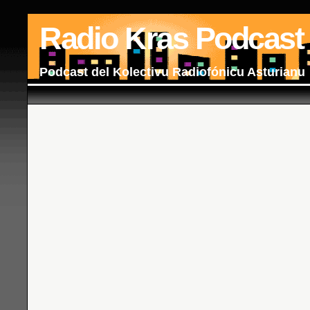
Radio Kras Podcast
Podcast del Kolectivu Radiofónicu Asturianu