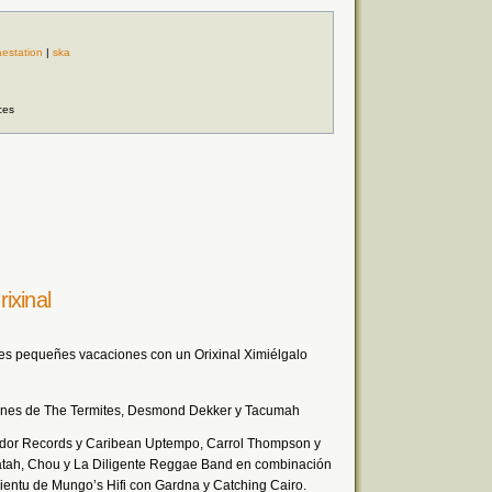
estation
|
ska
ces
ixinal
s pequeñes vacaciones con un Orixinal Ximiélgalo
sones de The Termites, Desmond Dekker y Tacumah
dor Records y Caribean Uptempo, Carrol Thompson y
atah, Chou y La Diligente Reggae Band en combinación
ientu de Mungo’s Hifi con Gardna y Catching Cairo.