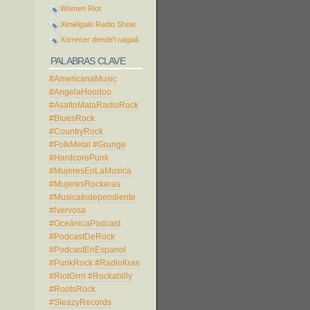
Women Riot
Ximiélgalo Radio Show
Xorrecer dende'l raiga&
PALABRAS CLAVE
#AmericanaMusic
#AngelaHoodoo
#AsaltoMataRadioRock
#BluesRock
#CountryRock
#FolkMetal
#Grunge
#HardcorePunk
#MujeresEnLaMusica
#MujeresRockeras
#MusicaIndependiente
#Nervosa
#OceánicaPodcast
#PodcastDeRock
#PodcastEnEspanol
#PunkRock
#RadioKras
#RiotGrrrl
#Rockabilly
#RootsRock
#SleazyRecords