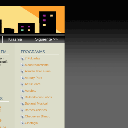
Krasnia
Siguiente >>
5 FM
PROGRAMAS
ión
7 Pulgadas
 ciudá
A contracorriente
n
Arradio llibre Fuina
Asbury Park
AsturScore
Autofoto
Bailando con Lobos
S
Bakanal Musical
s
Barrios Abiertos
6
Cheque en Blanco
6-
Cinefagia
8-26