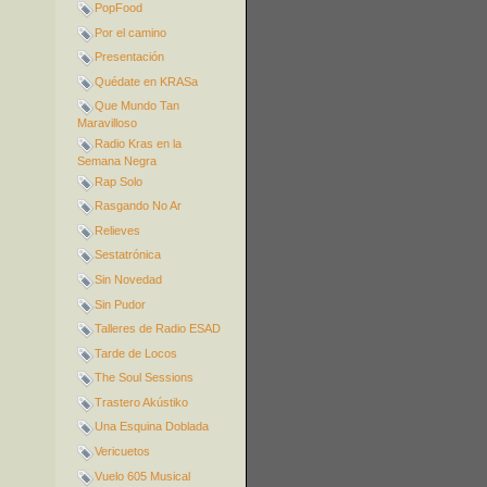
PopFood
Por el camino
Presentación
Quédate en KRASa
Que Mundo Tan
Maravilloso
Radio Kras en la
Semana Negra
Rap Solo
Rasgando No Ar
Relieves
Sestatrónica
Sin Novedad
Sin Pudor
Talleres de Radio ESAD
Tarde de Locos
The Soul Sessions
Trastero Akústiko
Una Esquina Doblada
Vericuetos
Vuelo 605 Musical