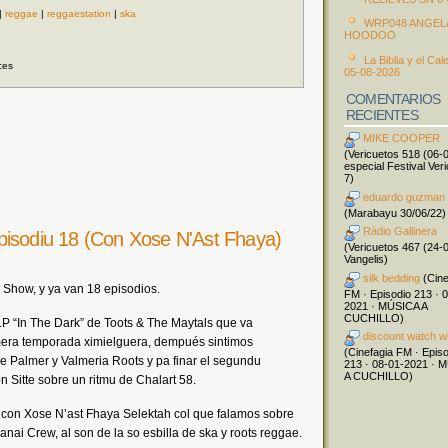
|
reggae
|
reggaestation
|
ska
WRP048 ANGEL
HOODOO
La Biblia y el Cal
ces
05-08-2026
COMENTARIOS
RECIENTES
MIKE COOPER
(Vericuetos 518 (06-
especial Festival Ver
7)
eduardo guzman
(Marabayu 30/06/22)
Ràdio Gallinera
pisodiu 18 (Con Xose N'Ast Fhaya)
(Vericuetos 467 (24-
Vangelis)
silk bedding
(Cine
Show, y ya van 18 episodios.
FM · Episodio 213 · 
2021 · MÚSICA A
CUCHILLO)
P “In The Dark” de Toots & The Maytals que va
discount watch w
mera temporada ximielguera, dempués sintimos
(Cinefagia FM · Epis
 Palmer y Valmeria Roots y pa finar el segundu
213 · 08-01-2021 · 
A CUCHILLO)
 Sitte sobre un ritmu de Chalart 58.
on Xose N’ast Fhaya Selektah col que falamos sobre
ai Crew, al son de la so esbilla de ska y roots reggae.