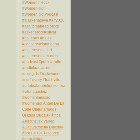
#WomenInRock
#WomenRiot
#WomenRiotPodcast
#alazkenaseva
#arf2026
#asaltomataradiorock
#azkenarockfestival
#ballenas
#blues
#conservacionmarina
#mujeresenelsurf
#mujeresenlamusica
#podcast
#punk
#radio
#radiokras
#rock
#rockgirls
#rockwomen
#surfhistory
#trashville
#unetealarebelionsonora
#vitoriagasteiz
#womeninmusic
#womenriot
Ángel De La
Calle
Ölafur arnalds
Úrszula Dudziak
áfrica
&Aacute;lex Valero
&Uacute;rszula Dudziak
éticas
<H1>Resource
ópera
último