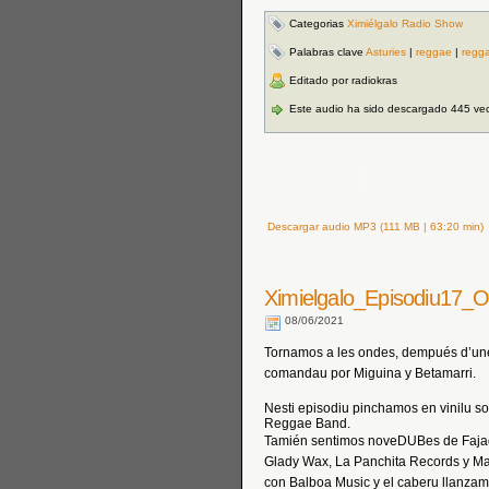
Categorias
Ximiélgalo Radio Show
Palabras clave
Asturies
|
reggae
|
regga
Editado por radiokras
Este audio ha sido descargado 445 ve
Descargar audio MP3 (111 MB | 63:20 min)
Ximielgalo_Episodiu17_Or
08/06/2021
Tornamos a les ondes, dempués d’une
comandau por Miguina y Betamarri.
Nesti episodiu pinchamos en vinilu 
Reggae Band.
Tamién sentimos noveDUBes de Faja
Glady Wax, La Panchita Records y M
con Balboa Music y el caberu llanzam