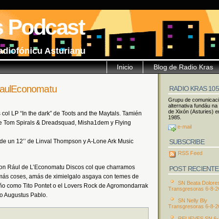
s Podcast
adiofónicu Asturianu
Inicio
Blog de Radio Kras
RaulEconomatu
RADIO KRAS 10
Grupu de comunicac
alternativa fundáu na
de Xixón (Asturies) e
col LP “In the dark” de Toots and the Maytals. Tamién
1985.
e Tom Spirals & Dreadsquad, Misha1dem y Flying
e-mail
SUBSCRIBE
te de un 12’’ de Linval Thompson y A-Lone Ark Music
RSS Feed
n Rául de L’Economatu Discos col que charramos
POST RECIENTE
y más coses, amás de ximielgalo asgaya con temes de
SN Beata Dolore
o como Tito Pontet o el Lovers Rock de Agromondarrak
Transgresoras 6-8-2
mo Augustus Pablo.
SN Nelly Bly
Transgresoras 6-8-2
RELIEVES SN 6-