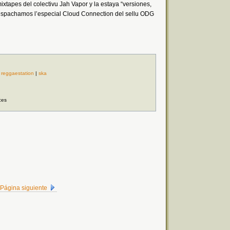
ixtapes del colectivu Jah Vapor y la estaya “versiones,
espachamos l’especial Cloud Connection del sellu ODG
|
reggaestation
|
ska
ces
Página siguiente