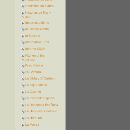
Hablemos del Sahra
Historias de Mar y
Ciudad
ImperfectaMente
In Campo Aperto
In Sesions
Informativo FICX
Informe KRAS
Kitchen of the
Revolution
Kras Klásica
La Bárbara
La Biblia y El Calefón
La caja Diáfana
La Calle 46
La Caracola Espacial
La Despensa Escópica
La Hora del Licántropo
La Hora Tolf
La Mavea