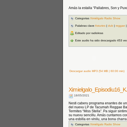
Amás la estalla “Pallabres, Son y Pux
Categorias
Ximiélgalo Radio Show
Palabras clave
Asturies
|
dub
|
reggae
Editado por radiokras
Este audio ha sido descargado 453 ve
Descargar audio MP3 (54 MB | 60:00 min)
Ximielgalo_Episodiu16
18/05/2021
Nesti caberu programa enantes de u
del nuevu LP de Tacumah Reggae Band
Termites “Miss Stella”. Pa siguir sin
su nuevu sencillu. Amás cuntamos co
una esbilla en vinilu, una bona charr
Categorias
Ximiélgalo Radio Show