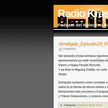
Radio Kra
Podcast del Kolectivu R
Ximielgalo_Episodiu19_
22/06/2021
Nel episodiu d’esta selmana siguimos 
aprovechamos pa sintir noveDubes d
Vipers y Happy People Records.
Y pa finar la Miguina Esbilla, un cor
Studio.
Dempués cuntamos como convidau co
sobre la so tienda de discos online 
formaciones más cercanes y d’angüañ
y Tritone Grabaciones, y clásicos co
Categorias
Ximiélgalo Radio Show