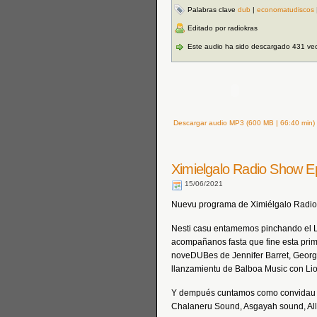
Palabras clave
dub
|
economatudiscos
Editado por radiokras
Este audio ha sido descargado 431 ve
Descargar audio MP3 (600 MB | 66:40 min)
Ximielgalo Radio Show E
15/06/2021
Nuevu programa de Ximiélgalo Radio 
Nesti casu entamemos pinchando el L
acompañanos fasta que fine esta pri
noveDUBes de Jennifer Barret, George
llanzamientu de Balboa Music con Lion
Y dempués cuntamos como convidau c
Chalaneru Sound, Asgayah sound, Allan