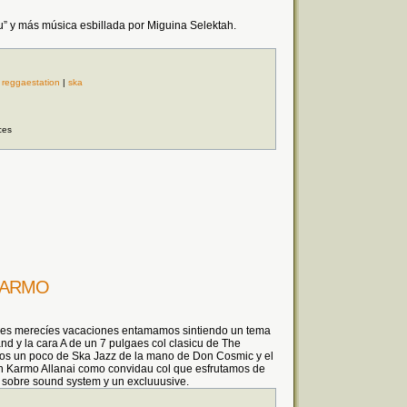
u” y más música esbillada por Miguina Selektah.
|
reggaestation
|
ska
ces
_KARMO
nes merecíes vacaciones entamamos sintiendo un tema
 y la cara A de un 7 pulgaes col clasicu de The
timos un poco de Ska Jazz de la mano de Don Cosmic y el
n Karmo Allanai como convidau col que esfrutamos de
a sobre sound system y un excluuusive.