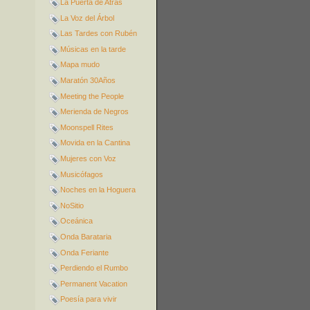
La Puerta de Atrás
La Voz del Árbol
Las Tardes con Rubén
Músicas en la tarde
Mapa mudo
Maratón 30Años
Meeting the People
Merienda de Negros
Moonspell Rites
Movida en la Cantina
Mujeres con Voz
Musicófagos
Noches en la Hoguera
NoSitio
Oceánica
Onda Barataria
Onda Feriante
Perdiendo el Rumbo
Permanent Vacation
Poesía para vivir