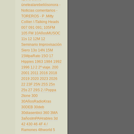
únetealarebeliósonora
-
Noticias comentarios
-
TOREROS
- P
.Mitty
Collier
/
/Talking Heads
007
091
091;
105FM
105 FM
10AñosMUSOC
11s
12
12M
12
Seminario Improvisación
Siero
13o
14N
15M
15MpaRato
15O
17
Hippies
1963
1984
1992
1996
1J
2
2º viaje.
200
2001
2011
2016
2018
2019
2020
2023
2026
22
23F
25N
25S
25n
25s
27
29S
2 / Poppa
2tone
300
30AñosRadioKras
30DEB
30deb
30diasenbici
360
3MA
3añosImPAHrables
3d
42
430
46
4F
4 /
Ramones
4thworld
5