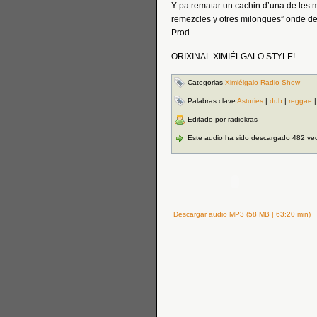
Y pa rematar un cachin d’una de les m
remezcles y otres milongues” onde d
Prod.
ORIXINAL XIMIÉLGALO STYLE!
Categorias
Ximiélgalo Radio Show
Palabras clave
Asturies
|
dub
|
reggae
Editado por radiokras
Este audio ha sido descargado 482 ve
Descargar audio MP3 (58 MB | 63:20 min)