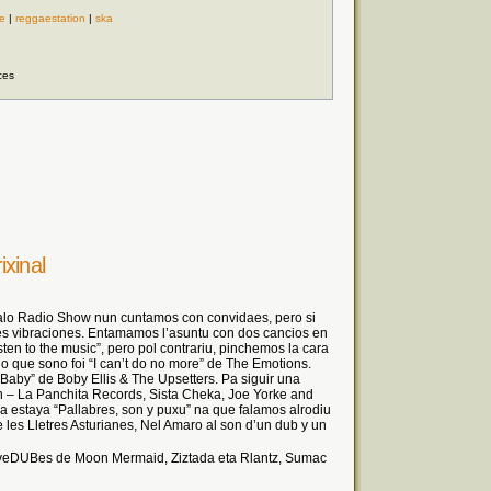
e
|
reggaestation
|
ska
ces
xinal
alo Radio Show nun cuntamos con convidaes, pero si
es vibraciones. Entamamos l’asuntu con dos cancios en
en to the music”, pero pol contrariu, pinchemos la cara
 lo que sono foi “I can’t do no more” de The Emotions.
aby” de Boby Ellis & The Upsetters. Pa siguir una
 – La Panchita Records, Sista Cheka, Joe Yorke and
a estaya “Pallabres, son y puxu” na que falamos alrodiu
es Lletres Asturianes, Nel Amaro al son d’un dub y un
oveDUBes de Moon Mermaid, Ziztada eta Rlantz, Sumac