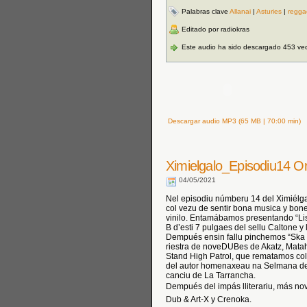
Palabras clave
Allanai
|
Asturies
|
regga
Editado por radiokras
Este audio ha sido descargado 453 ve
Descargar audio MP3 (65 MB | 70:00 min)
Ximielgalo_Episodiu14 Ori
04/05/2021
Nel episodiu númberu 14 del Ximiélg
col vezu de sentir bona musica y bon
vinilo. Entamábamos presentando “List
B d’esti 7 pulgaes del sellu Caltone y
Dempués ensin fallu pinchemos “Ska B
riestra de noveDUBes de Akatz, Matah
Stand High Patrol, que rematamos col
del autor homenaxeau na Selmana de l
canciu de La Tarrancha.
Dempués del impás lliterariu, más n
Dub & Art-X y Crenoka.