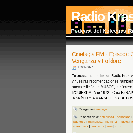
Radio Kra
Podcast del Kolectivu R
Cinefagia FM · Episodio 
Venganza y Folklore
17/01/2025
Tu programa de cine en Radio Kras: Act
y nuestras recomendaciones, también 
nueva edición de MUSOC, la número 
IZQUIERDA · Año 1972); Cara B (RAP
la película “LA MARSELLESA DE L
Categorias
Cinefagia
Palabras clave
actualidad
|
borrachos
|
izquierda
|
marsellesa
|
memoria
|
musoc
|
p
soundtrack
|
venganza
|
wes
|
xixon