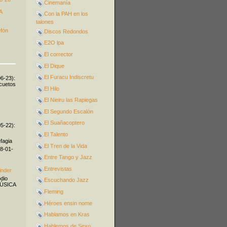
Cinemanía
A
Con la PAH en los
talones
efón
Discos Redondos
E2O lpa
El corrector
El Dique
El Furacu Indiscretu
06-23):
icuetos
El Hilo
El Nieiru las Rapiegas
El Segundo Escalón
El Suañacoptero
05-22):
El Talento
fagia
El Tren de la Vida
08-01-
Entre Tango y Jazz
Entrevistas
inder
odio
Escuchando Jazz
MÚSICA
Fleming
Héroes ensin nome
Hablamos en Kras
Hablemos de Sexo