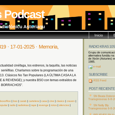
s Podcast
adiofónicu Asturianu
Inicio
319 · 17-01-2025 · Memoria,
RADIO KRAS 10
Grupu de comunicac
alternativa fundáu na
de Xixón (Asturies) e
1985.
ualidad cinéfaga, los estrenos, la taquilla, las noticias
e-mail
seriéfilas. Charlamos sobre la programación de una
SUBSCRIBE
13. Clásicos No Tan Populares (LA ÚLTIMA CASA A LA
E & REVENGE); y nuestra BSO con temas extraídos de
RSS Feed
OS BORRACHOS”.
POST RECIENTE
SN Beata Dolore
Transgresoras 6-8-2
boxoffice
|
bso
|
carab
|
cartelera
|
casa
|
cine
|
clasico
|
craven
|
opular
|
radio
|
radiokras
|
rape
|
revenge
|
rotos
|
silencios
|
SN Nelly Bly
Transgresoras 6-8-2
RELIEVES SN 6-