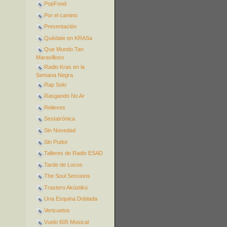
PopFood
Por el camino
Presentación
Quédate en KRASa
Que Mundo Tan
Maravilloso
Radio Kras en la
Semana Negra
Rap Solo
Rasgando No Ar
Relieves
Sestatrónica
Sin Novedad
Sin Pudor
Talleres de Radio ESAD
Tarde de Locos
The Soul Sessions
Trastero Akústiko
Una Esquina Doblada
Vericuetos
Vuelo 605 Musical