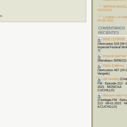
WRP048 ANGEL
HOODOO
es
La Biblia y el Cal
05-08-2026
COMENTARIOS
RECIENTES
MIKE COOPER
(Vericuetos 518 (06-
especial Festival Ver
7)
eduardo guzman
(Marabayu 30/06/22)
Ràdio Gallinera
(Vericuetos 467 (24-
Vangelis)
silk bedding
(Cine
FM · Episodio 213 · 
2021 · MÚSICA A
CUCHILLO)
discount watch w
(Cinefagia FM · Epis
213 · 08-01-2021 · 
A CUCHILLO)