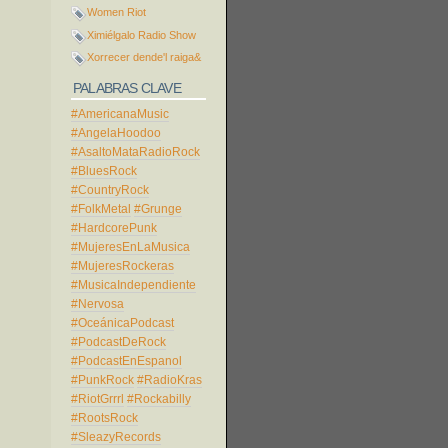
Women Riot
Ximiélgalo Radio Show
Xorrecer dende'l raiga&
PALABRAS CLAVE
#AmericanaMusic
#AngelaHoodoo
#AsaltoMataRadioRock
#BluesRock
#CountryRock
#FolkMetal
#Grunge
#HardcorePunk
#MujeresEnLaMusica
#MujeresRockeras
#MusicaIndependiente
#Nervosa
#OceánicaPodcast
#PodcastDeRock
#PodcastEnEspanol
#PunkRock
#RadioKras
#RiotGrrrl
#Rockabilly
#RootsRock
#SleazyRecords