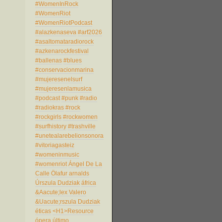
#WomenInRock
#WomenRiot
#WomenRiotPodcast
#alazkenaseva
#arf2026
#asaltomataradiorock
#azkenarockfestival
#ballenas
#blues
#conservacionmarina
#mujeresenelsurf
#mujeresenlamusica
#podcast
#punk
#radio
#radiokras
#rock
#rockgirls
#rockwomen
#surfhistory
#trashville
#unetealarebelionsonora
#vitoriagasteiz
#womeninmusic
#womenriot
Ángel De La
Calle
Ölafur arnalds
Úrszula Dudziak
áfrica
&Aacute;lex Valero
&Uacute;rszula Dudziak
éticas
<H1>Resource
ópera
último