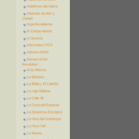
Hablemos del Sahra
Historias de Mar y
Ciudad
ImperfectaMente
In Campo Aperto
In Sesions
Informativo FICX
Informe KRAS
Kitchen of the
Revolution
Kras Klásica
La Bárbara
La Biblia y El Calefón
La caja Diáfana
La Calle 46
La Caracola Espacial
La Despensa Escópica
La Hora del Licántropo
La Hora Tolf
La Mavea