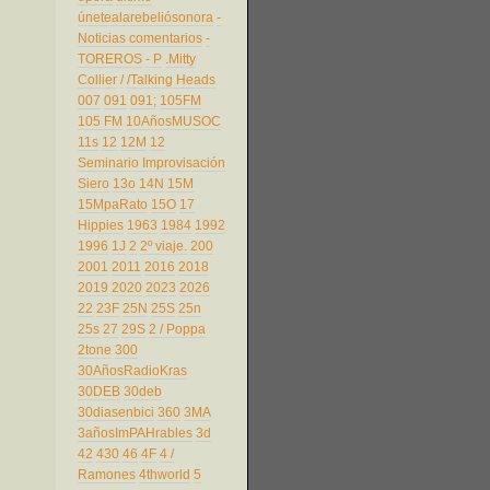
únetealarebeliósonora
-
Noticias comentarios
-
TOREROS
- P
.Mitty
Collier
/
/Talking Heads
007
091
091;
105FM
105 FM
10AñosMUSOC
11s
12
12M
12
Seminario Improvisación
Siero
13o
14N
15M
15MpaRato
15O
17
Hippies
1963
1984
1992
1996
1J
2
2º viaje.
200
2001
2011
2016
2018
2019
2020
2023
2026
22
23F
25N
25S
25n
25s
27
29S
2 / Poppa
2tone
300
30AñosRadioKras
30DEB
30deb
30diasenbici
360
3MA
3añosImPAHrables
3d
42
430
46
4F
4 /
Ramones
4thworld
5