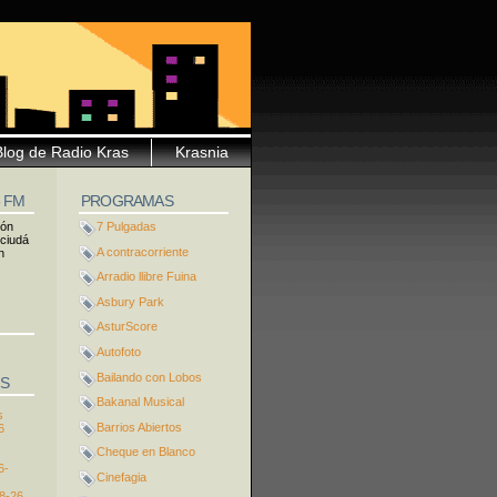
Blog de Radio Kras
Krasnia
5 FM
PROGRAMAS
ión
7 Pulgadas
 ciudá
A contracorriente
n
Arradio llibre Fuina
Asbury Park
AsturScore
Autofoto
Bailando con Lobos
S
Bakanal Musical
s
Barrios Abiertos
6
Cheque en Blanco
6-
Cinefagia
8-26