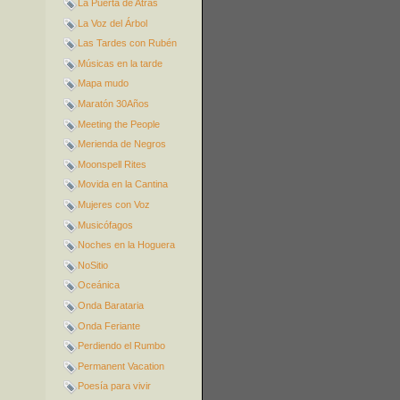
La Puerta de Atrás
La Voz del Árbol
Las Tardes con Rubén
Músicas en la tarde
Mapa mudo
Maratón 30Años
Meeting the People
Merienda de Negros
Moonspell Rites
Movida en la Cantina
Mujeres con Voz
Musicófagos
Noches en la Hoguera
NoSitio
Oceánica
Onda Barataria
Onda Feriante
Perdiendo el Rumbo
Permanent Vacation
Poesía para vivir