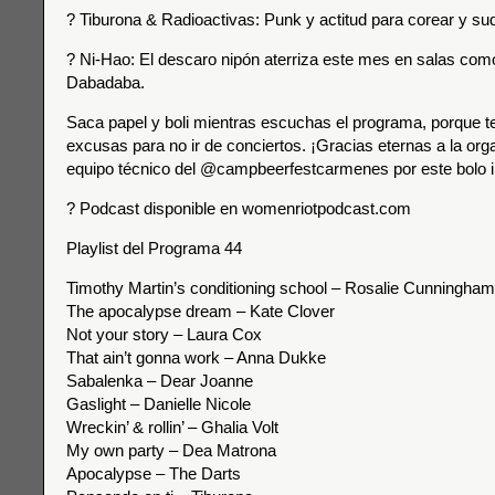
? Tiburona & Radioactivas: Punk y actitud para corear y su
? Ni-Hao: El descaro nipón aterriza este mes en salas como
Dabadaba.
Saca papel y boli mientras escuchas el programa, porque t
excusas para no ir de conciertos. ¡Gracias eternas a la orga
equipo técnico del @campbeerfestcarmenes por este bolo in
? Podcast disponible en womenriotpodcast.com
Playlist del Programa 44
Timothy Martin’s conditioning school – Rosalie Cunningham
The apocalypse dream – Kate Clover
Not your story – Laura Cox
That ain’t gonna work – Anna Dukke
Sabalenka – Dear Joanne
Gaslight – Danielle Nicole
Wreckin’ & rollin’ – Ghalia Volt
My own party – Dea Matrona
Apocalypse – The Darts