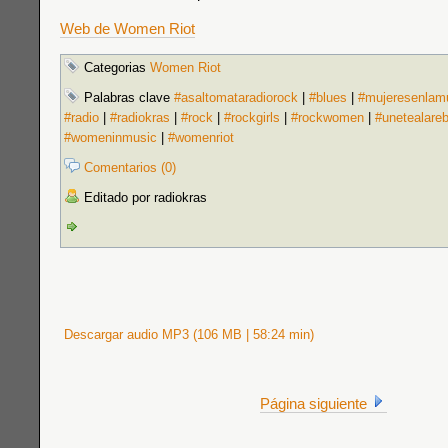
Web de Women Riot
Categorias
Women Riot
Palabras clave
#asaltomataradiorock
|
#blues
|
#mujeresenlam
#radio
|
#radiokras
|
#rock
|
#rockgirls
|
#rockwomen
|
#unetealare
#womeninmusic
|
#womenriot
Comentarios (0)
Editado por radiokras
Descargar audio MP3 (106 MB | 58:24 min)
Página siguiente