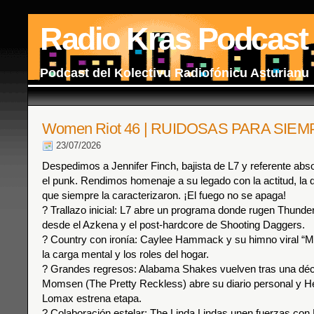
Radio Kras Podcast
Podcast del Kolectivu Radiofónicu Asturianu
Women Riot 46 | RUIDOSAS PARA SIE
23/07/2026
Despedimos a Jennifer Finch, bajista de L7 y referente abso
el punk. Rendimos homenaje a su legado con la actitud, la di
que siempre la caracterizaron. ¡El fuego no se apaga!
? Trallazo inicial: L7 abre un programa donde rugen Thunde
desde el Azkena y el post-hardcore de Shooting Daggers.
? Country con ironía: Caylee Hammack y su himno viral “M
la carga mental y los roles del hogar.
? Grandes regresos: Alabama Shakes vuelven tras una déc
Momsen (The Pretty Reckless) abre su diario personal y H
Lomax estrena etapa.
? Colaboración estelar: The Linda Lindas unen fuerzas con