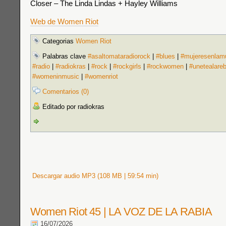
Closer – The Linda Lindas + Hayley Williams
Web de Women Riot
Categorias
Women Riot
Palabras clave
#asaltomataradiorock
|
#blues
|
#mujeresenlam
#radio
|
#radiokras
|
#rock
|
#rockgirls
|
#rockwomen
|
#unetealare
#womeninmusic
|
#womenriot
Comentarios (0)
Editado por radiokras
Descargar audio MP3 (108 MB | 59:54 min)
Women Riot 45 | LA VOZ DE LA RABIA
16/07/2026