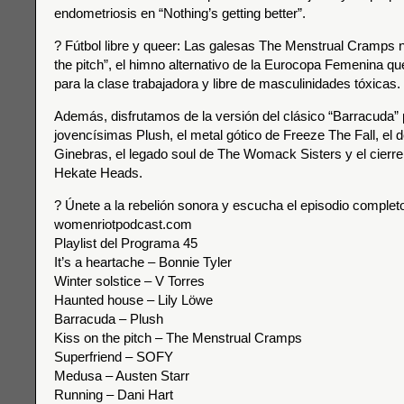
endometriosis en “Nothing’s getting better”.
? Fútbol libre y queer: Las galesas The Menstrual Cramps n
the pitch”, el himno alternativo de la Eurocopa Femenina que
para la clase trabajadora y libre de masculinidades tóxicas.
Además, disfrutamos de la versión del clásico “Barracuda” 
jovencísimas Plush, el metal gótico de Freeze The Fall, el 
Ginebras, el legado soul de The Womack Sisters y el cierre 
Hekate Heads.
? Únete a la rebelión sonora y escucha el episodio complet
womenriotpodcast.com
Playlist del Programa 45
It’s a heartache – Bonnie Tyler
Winter solstice – V Torres
Haunted house – Lily Löwe
Barracuda – Plush
Kiss on the pitch – The Menstrual Cramps
Superfriend – SOFY
Medusa – Austen Starr
Running – Dani Hart