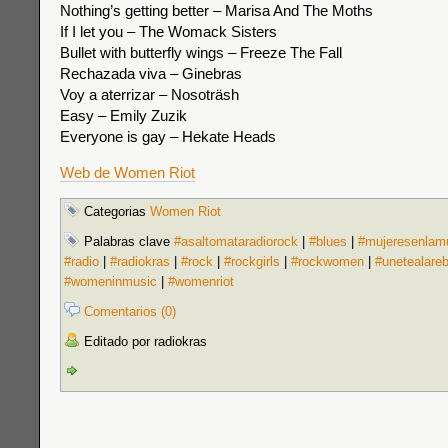
Nothing’s getting better – Marisa And The Moths
If I let you – The Womack Sisters
Bullet with butterfly wings – Freeze The Fall
Rechazada viva – Ginebras
Voy a aterrizar – Nosoträsh
Easy – Emily Zuzik
Everyone is gay – Hekate Heads
Web de Women Riot
Categorias
Women Riot
Palabras clave
#asaltomataradiorock
|
#blues
|
#mujeresenlam
#radio
|
#radiokras
|
#rock
|
#rockgirls
|
#rockwomen
|
#unetealare
#womeninmusic
|
#womenriot
Comentarios (0)
Editado por radiokras