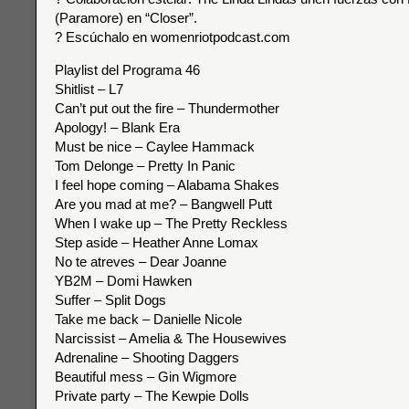
(Paramore) en “Closer”.
? Escúchalo en womenriotpodcast.com
Playlist del Programa 46
Shitlist – L7
Can’t put out the fire – Thundermother
Apology! – Blank Era
Must be nice – Caylee Hammack
Tom Delonge – Pretty In Panic
I feel hope coming – Alabama Shakes
Are you mad at me? – Bangwell Putt
When I wake up – The Pretty Reckless
Step aside – Heather Anne Lomax
No te atreves – Dear Joanne
YB2M – Domi Hawken
Suffer – Split Dogs
Take me back – Danielle Nicole
Narcissist – Amelia & The Housewives
Adrenaline – Shooting Daggers
Beautiful mess – Gin Wigmore
Private party – The Kewpie Dolls