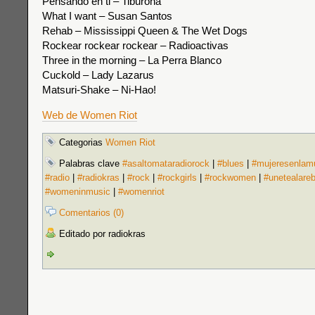
Pensando en ti – Tiburona
What I want – Susan Santos
Rehab – Mississippi Queen & The Wet Dogs
Rockear rockear rockear – Radioactivas
Three in the morning – La Perra Blanco
Cuckold – Lady Lazarus
Matsuri-Shake – Ni-Hao!
Web de Women Riot
Categorias
Women Riot
Palabras clave
#asaltomataradiorock
|
#blues
|
#mujeresenlam
#radio
|
#radiokras
|
#rock
|
#rockgirls
|
#rockwomen
|
#unetealare
#womeninmusic
|
#womenriot
Comentarios (0)
Editado por radiokras