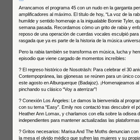
Arrancamos el programa 45 con un nudo en la garganta per
amplificadores al máximo. El título de hoy, “La voz de la rab
humilde y sentido homenaje a la inigualable Bonnie Tyler, qu
semana pasada. Recordamos cómo un grito de rabia y enf
reposo de una operación de cuerdas vocales esculpió para
rasgada que ya es parte de la historia de la música universa
Pero la rabia también se transforma en música, lucha y h
episodio que viene cargado de momentos increíbles:
? El regreso histórico de Nosoträsh: Para celebrar el 30 aniv
Contempopránea, las gijonesas se reúnen para un único co
este agosto en Alburquerque (Badajoz). ¡Homenajeamos al
pinchando su clásico “Voy a aterrizar”!
? Conexión Los Ángeles: Le damos la bienvenida al progra
con su tema “Easy”. Emily nos contactó tras descubrir el p
Heather Ann Lomax, y charlamos con ella sobre la odisea 
independientes para mantener actualizadas las plataformas
? Gritos necesarios: Marisa And The Moths denuncian con
la mesa el olvido médico que sufren las mujeres y su propia