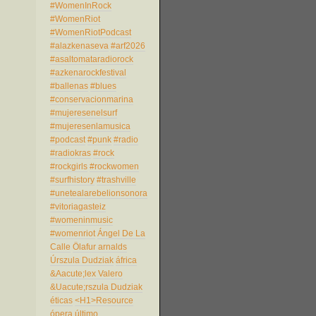
#WomenInRock
#WomenRiot
#WomenRiotPodcast
#alazkenaseva
#arf2026
#asaltomataradiorock
#azkenarockfestival
#ballenas
#blues
#conservacionmarina
#mujeresenelsurf
#mujeresenlamusica
#podcast
#punk
#radio
#radiokras
#rock
#rockgirls
#rockwomen
#surfhistory
#trashville
#unetealarebelionsonora
#vitoriagasteiz
#womeninmusic
#womenriot
Ángel De La
Calle
Ölafur arnalds
Úrszula Dudziak
áfrica
&Aacute;lex Valero
&Uacute;rszula Dudziak
éticas
<H1>Resource
ópera
último