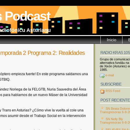
s Podcast
adiofónicu Asturianu
Inicio
orada 2 Programa 2: Realidades
RADIO KRAS 10
Grupu de comunicac
alternativa fundáu na
de Xixón (Asturies) e
1985.
óptero empieza fuerte! En este programa saldamos una
e-mail
LGTBIQ.
SUBSCRIBE
ndez Noriega de la FELGTB, Nuria Saavedra del Área
RSS Feed
s para hablarnos de un nuevo Máser de la Universidad
POST RECIENTE
SN Beata Dolore
Trans en Asturias? ¿Cómo vive la vuelta al cole una
Transgresoras 6-8-2
emos asumir desde el Trabajo Social en la intervención
SN Nelly Bly
Transgresoras 6-8-2
RELIEVES SN 6-