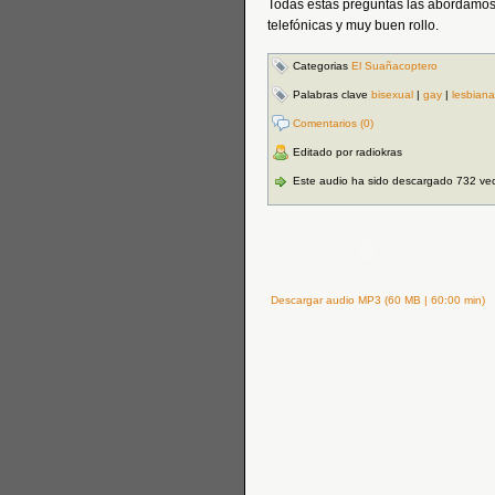
Todas estas preguntas las abordamos
telefónicas y muy buen rollo.
Categorias
El Suañacoptero
Palabras clave
bisexual
|
gay
|
lesbiana
Comentarios (0)
Editado por radiokras
Este audio ha sido descargado 732 ve
Descargar audio MP3 (60 MB | 60:00 min)