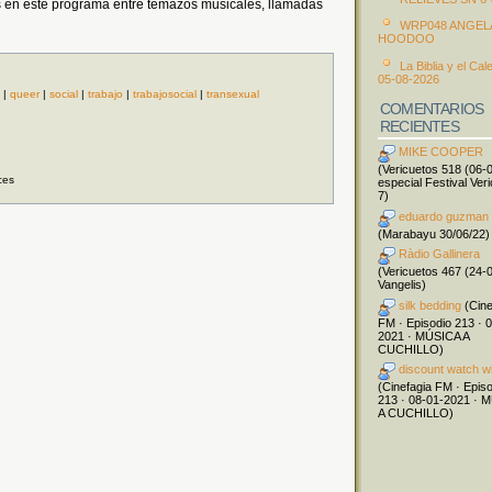
 en este programa entre temazos musicales, llamadas
WRP048 ANGEL
HOODOO
La Biblia y el Cal
05-08-2026
|
queer
|
social
|
trabajo
|
trabajosocial
|
transexual
COMENTARIOS
RECIENTES
MIKE COOPER
(Vericuetos 518 (06-
ces
especial Festival Ver
7)
eduardo guzman
(Marabayu 30/06/22)
Ràdio Gallinera
(Vericuetos 467 (24-
Vangelis)
silk bedding
(Cine
FM · Episodio 213 · 
2021 · MÚSICA A
CUCHILLO)
discount watch w
(Cinefagia FM · Epis
213 · 08-01-2021 · 
A CUCHILLO)