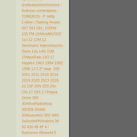
únetealarebeliósonora
-
Noticias comentarios
-
TOREROS
- P
.Mitty
Collier
/
/Talking Heads
007
091
091;
105FM
105 FM
10AñosMUSOC
11s
12
12M
12
Seminario Improvisación
Siero
13o
14N
15M
15MpaRato
15O
17
Hippies
1963
1984
1992
1996
1J
2
2º viaje.
200
2001
2011
2016
2018
2019
2020
2023
2026
22
23F
25N
25S
25n
25s
27
29S
2 / Poppa
2tone
300
30AñosRadioKras
30DEB
30deb
30diasenbici
360
3MA
3añosImPAHrables
3d
42
430
46
4F
4 /
Ramones
4thworld
5