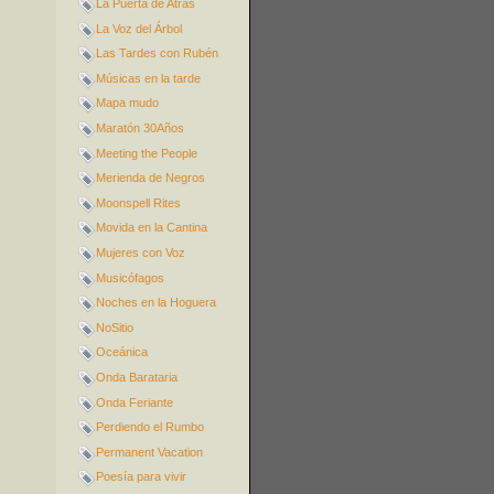
La Puerta de Atrás
La Voz del Árbol
Las Tardes con Rubén
Músicas en la tarde
Mapa mudo
Maratón 30Años
Meeting the People
Merienda de Negros
Moonspell Rites
Movida en la Cantina
Mujeres con Voz
Musicófagos
Noches en la Hoguera
NoSitio
Oceánica
Onda Barataria
Onda Feriante
Perdiendo el Rumbo
Permanent Vacation
Poesía para vivir