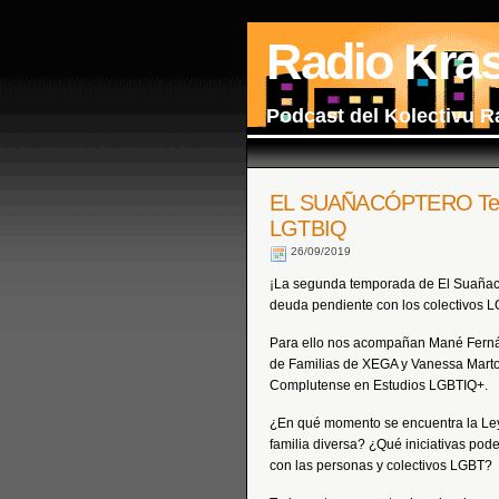
Radio Kra
Podcast del Kolectivu R
EL SUAÑACÓPTERO Temp
LGTBIQ
26/09/2019
¡La segunda temporada de El Suañac
deuda pendiente con los colectivos 
Para ello nos acompañan Mané Ferná
de Familias de XEGA y Vanessa Marto
Complutense en Estudios LGBTIQ+.
¿En qué momento se encuentra la Ley 
familia diversa? ¿Qué iniciativas pod
con las personas y colectivos LGBT?