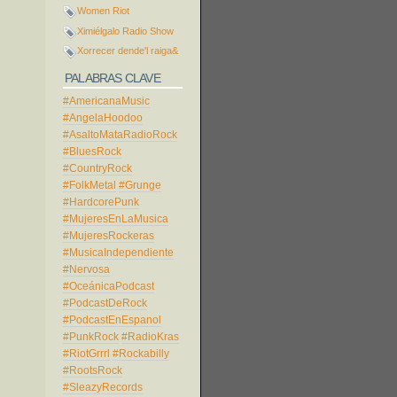
Women Riot
Ximiélgalo Radio Show
Xorrecer dende'l raiga&
PALABRAS CLAVE
#AmericanaMusic
#AngelaHoodoo
#AsaltoMataRadioRock
#BluesRock
#CountryRock
#FolkMetal
#Grunge
#HardcorePunk
#MujeresEnLaMusica
#MujeresRockeras
#MusicaIndependiente
#Nervosa
#OceánicaPodcast
#PodcastDeRock
#PodcastEnEspanol
#PunkRock
#RadioKras
#RiotGrrrl
#Rockabilly
#RootsRock
#SleazyRecords