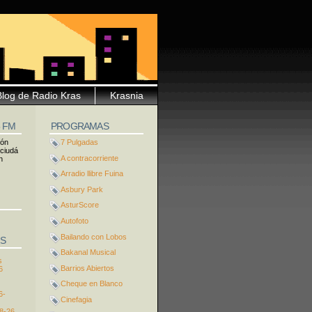
Blog de Radio Kras
Krasnia
5 FM
PROGRAMAS
ión
7 Pulgadas
 ciudá
A contracorriente
n
Arradio llibre Fuina
Asbury Park
AsturScore
Autofoto
Bailando con Lobos
S
Bakanal Musical
s
Barrios Abiertos
6
Cheque en Blanco
6-
Cinefagia
8-26