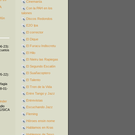
Cinemanía
A
Con la PAH en los
talones
efón
Discos Redondos
E2O lpa
El corrector
El Dique
El Furacu Indiscretu
06-23):
icuetos
El Hilo
El Nieiru las Rapiegas
El Segundo Escalón
El Suañacoptero
05-22):
El Talento
fagia
El Tren de la Vida
08-01-
Entre Tango y Jazz
Entrevistas
inder
odio
Escuchando Jazz
MÚSICA
Fleming
Héroes ensin nome
Hablamos en Kras
Hablemos de Sexo