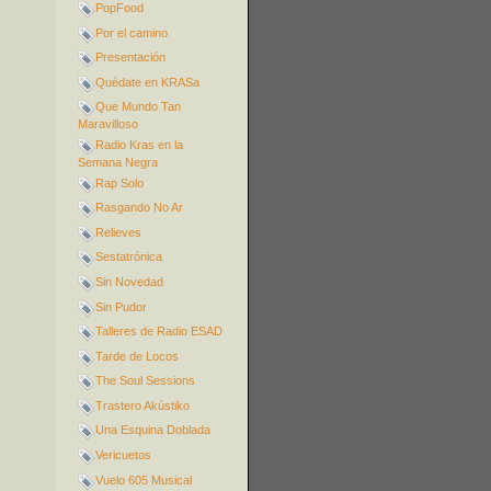
PopFood
Por el camino
Presentación
Quédate en KRASa
Que Mundo Tan
Maravilloso
Radio Kras en la
Semana Negra
Rap Solo
Rasgando No Ar
Relieves
Sestatrónica
Sin Novedad
Sin Pudor
Talleres de Radio ESAD
Tarde de Locos
The Soul Sessions
Trastero Akústiko
Una Esquina Doblada
Vericuetos
Vuelo 605 Musical