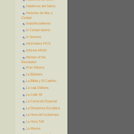
Hablemos del Sahra
Historias de Mar y
Ciudad
ImperfectaMente
In Campo Aperto
In Sesions
Informativo FICX
Informe KRAS
Kitchen of the
Revolution
Kras Klásica
La Bárbara
La Biblia y El Calefón
La caja Diáfana
La Calle 46
La Caracola Espacial
La Despensa Escópica
La Hora del Licántropo
La Hora Tolf
La Mavea