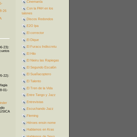
Cinemanía
6-
Con la PAH en los
8-26
talones
A
Discos Redondos
E2O lpa
El corrector
El Dique
El Furacu Indiscretu
06-23):
icuetos
El Hilo
El Nieiru las Rapiegas
El Segundo Escalón
El Suañacoptero
05-22):
El Talento
fagia
El Tren de la Vida
08-01-
Entre Tango y Jazz
Entrevistas
inder
odio
Escuchando Jazz
MÚSICA
Fleming
Héroes ensin nome
Hablamos en Kras
Hablemos de Sexo