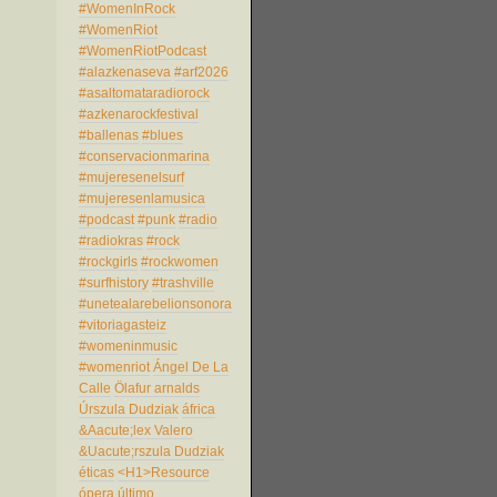
#WomenInRock
#WomenRiot
#WomenRiotPodcast
#alazkenaseva
#arf2026
#asaltomataradiorock
#azkenarockfestival
#ballenas
#blues
#conservacionmarina
#mujeresenelsurf
#mujeresenlamusica
#podcast
#punk
#radio
#radiokras
#rock
#rockgirls
#rockwomen
#surfhistory
#trashville
#unetealarebelionsonora
#vitoriagasteiz
#womeninmusic
#womenriot
Ángel De La
Calle
Ölafur arnalds
Úrszula Dudziak
áfrica
&Aacute;lex Valero
&Uacute;rszula Dudziak
éticas
<H1>Resource
ópera
último