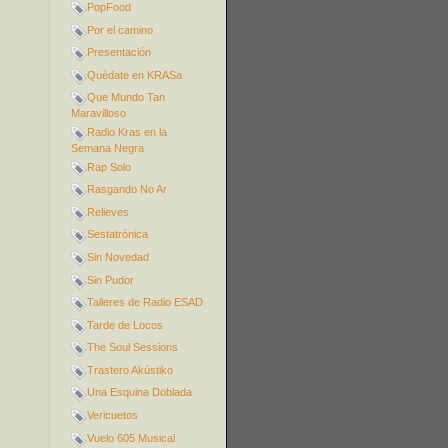
PopFood
Por el camino
Presentación
Quédate en KRASa
Que Mundo Tan
Maravilloso
Radio Kras en la
Semana Negra
Rap Solo
Rasgando No Ar
Relieves
Sestatrónica
Sin Novedad
Sin Pudor
Talleres de Radio ESAD
Tarde de Locos
The Soul Sessions
Trastero Akústiko
Una Esquina Doblada
Vericuetos
Vuelo 605 Musical