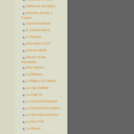
Hablemos del Sahra
Historias de Mar y
Ciudad
ImperfectaMente
In Campo Aperto
In Sesions
Informativo FICX
Informe KRAS
Kitchen of the
Revolution
Kras Klásica
La Bárbara
La Biblia y El Calefón
La caja Diáfana
La Calle 46
La Caracola Espacial
La Despensa Escópica
La Hora del Licántropo
La Hora Tolf
La Mavea