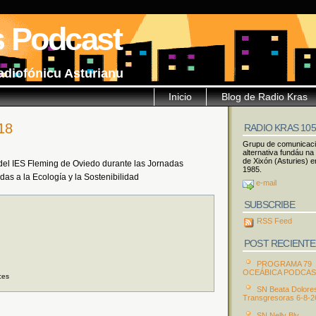
s Podcast
adiofónicu Asturianu
Inicio
Blog de Radio Kras
18
RADIO KRAS 10
Grupu de comunicac
alternativa fundáu na
de Xixón (Asturies) e
del IES Fleming de Oviedo durante las Jornadas
1985.
as a la Ecología y la Sostenibilidad
e-mail
SUBSCRIBE
RSS Feed
POST RECIENTE
PROGRAMA 79
OCEÁBICA PODCA
ces
SN Beata Dolore
Transgresoras 6-8-2
SN Nelly Bly