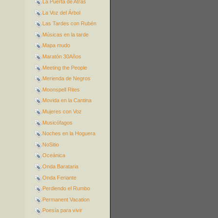
La Puerta de Atrás
La Voz del Árbol
Las Tardes con Rubén
Músicas en la tarde
Mapa mudo
Maratón 30Años
Meeting the People
Merienda de Negros
Moonspell Rites
Movida en la Cantina
Mujeres con Voz
Musicófagos
Noches en la Hoguera
NoSitio
Oceánica
Onda Barataria
Onda Feriante
Perdiendo el Rumbo
Permanent Vacation
Poesía para vivir