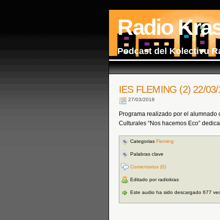
Radio Kra
Podcast del Kolectivu R
IES FLEMING (2) 22/03/
27/03/2018
Programa realizado por el alumnado 
Culturales “Nos hacemos Eco” dedicad
Categorias
Fleming
Palabras clave
Comentarios (0)
Editado por radiokras
Este audio ha sido descargado 677 ve