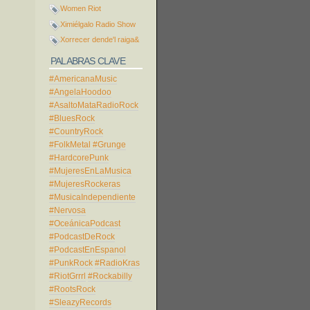
Women Riot
Ximiélgalo Radio Show
Xorrecer dende'l raiga&
PALABRAS CLAVE
#AmericanaMusic
#AngelaHoodoo
#AsaltoMataRadioRock
#BluesRock
#CountryRock
#FolkMetal
#Grunge
#HardcorePunk
#MujeresEnLaMusica
#MujeresRockeras
#MusicaIndependiente
#Nervosa
#OceánicaPodcast
#PodcastDeRock
#PodcastEnEspanol
#PunkRock
#RadioKras
#RiotGrrrl
#Rockabilly
#RootsRock
#SleazyRecords