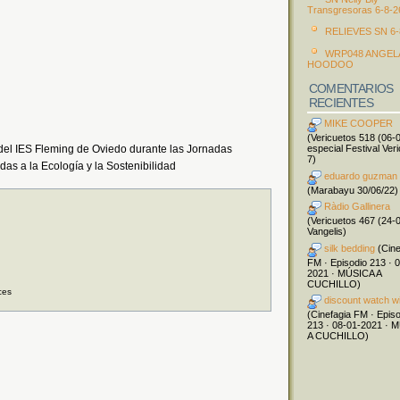
Transgresoras 6-8-2
RELIEVES SN 6-
WRP048 ANGEL
HOODOO
COMENTARIOS
RECIENTES
MIKE COOPER
(Vericuetos 518 (06-
especial Festival Ver
del IES Fleming de Oviedo durante las Jornadas
7)
as a la Ecología y la Sostenibilidad
eduardo guzman
(Marabayu 30/06/22)
Ràdio Gallinera
(Vericuetos 467 (24-
Vangelis)
silk bedding
(Cine
FM · Episodio 213 · 
2021 · MÚSICA A
CUCHILLO)
ces
discount watch w
(Cinefagia FM · Epis
213 · 08-01-2021 · 
A CUCHILLO)