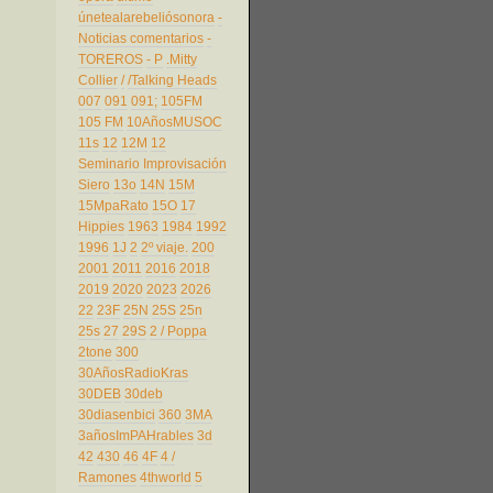
únetealarebeliósonora
-
Noticias comentarios
-
TOREROS
- P
.Mitty
Collier
/
/Talking Heads
007
091
091;
105FM
105 FM
10AñosMUSOC
11s
12
12M
12
Seminario Improvisación
Siero
13o
14N
15M
15MpaRato
15O
17
Hippies
1963
1984
1992
1996
1J
2
2º viaje.
200
2001
2011
2016
2018
2019
2020
2023
2026
22
23F
25N
25S
25n
25s
27
29S
2 / Poppa
2tone
300
30AñosRadioKras
30DEB
30deb
30diasenbici
360
3MA
3añosImPAHrables
3d
42
430
46
4F
4 /
Ramones
4thworld
5