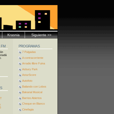
Krasnia
Siguiente >>
5 FM
PROGRAMAS
ión
7 Pulgadas
 ciudá
A contracorriente
n
Arradio llibre Fuina
Asbury Park
AsturScore
Autofoto
Bailando con Lobos
S
Bakanal Musical
Barrios Abiertos
ST
Cheque en Blanco
s
6
Cinefagia