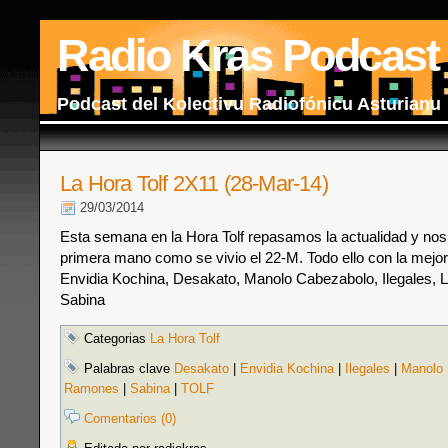
Radio Kras Podcast
Podcast del Kolectivu Radiofónicu Asturianu
La Hora Tolf 2X11 (28-Mar-14)
29/03/2014
Esta semana en la Hora Tolf repasamos la actualidad y no
primera mano como se vivio el 22-M. Todo ello con la mejo
Envidia Kochina, Desakato, Manolo Cabezabolo, Ilegales,
Sabina
Categorias
La Hora Tolf
Palabras clave
Desakato
|
Envidia Kochina
|
Ilegales
|
Manolo 
Ramones
|
Sabina
|
TOLF
Comentarios (0)