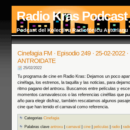
Radio Kras Podcast
Podcast del Kolectivu Radiofónicu Asturianu
Cinefagia FM · Episodio 249 · 25-02-2022 ·
ANTROIDATE
25/02/2022
Tu programa de cine en Radio Kras: Dejamos un poco apart
cinéfaga, los estrenos, la taquilla y las noticias, para dejarno
ritmo pagano del antroxu. Buscamos entre películas y esce
momentos carnavalescos o las referencias cinéfilas que pu
año para elegir disfraz, también rescatamos algunos pasaje
cine que han tenido el carnaval como referencia.
Categorias
Cinefagia
Palabras clave
antroxu
|
carnaval
|
cine
|
peliculas
|
radio
|
radi