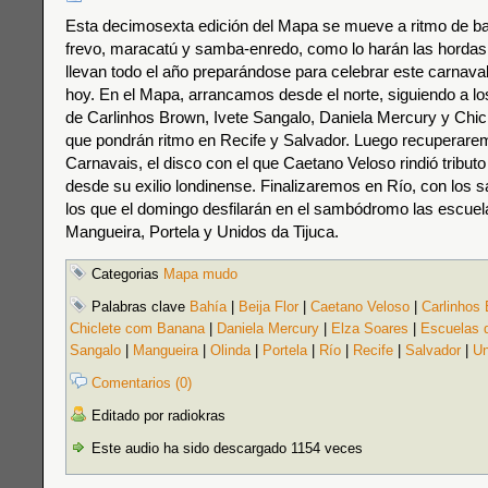
Esta decimosexta edición del Mapa se mueve a ritmo de ba
frevo, maracatú y samba-enredo, como lo harán las hordas
llevan todo el año preparándose para celebrar este carnav
hoy. En el Mapa, arrancamos desde el norte, siguiendo a los
de Carlinhos Brown, Ivete Sangalo, Daniela Mercury y Chi
que pondrán ritmo en Recife y Salvador. Luego recuperare
Carnavais, el disco con el que Caetano Veloso rindió tributo 
desde su exilio londinense. Finalizaremos en Río, con los
los que el domingo desfilarán en el sambódromo las escuela
Mangueira, Portela y Unidos da Tijuca.
Categorias
Mapa mudo
Palabras clave
Bahía
|
Beija Flor
|
Caetano Veloso
|
Carlinhos
Chiclete com Banana
|
Daniela Mercury
|
Elza Soares
|
Escuelas 
Sangalo
|
Mangueira
|
Olinda
|
Portela
|
Río
|
Recife
|
Salvador
|
Un
Comentarios (0)
Editado por radiokras
Este audio ha sido descargado 1154 veces