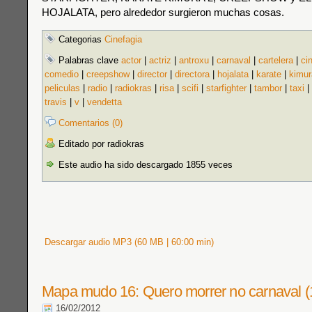
HOJALATA, pero alrededor surgieron muchas cosas.
Categorias
Cinefagia
Palabras clave
actor
|
actriz
|
antroxu
|
carnaval
|
cartelera
|
ci
comedio
|
creepshow
|
director
|
directora
|
hojalata
|
karate
|
kimur
peliculas
|
radio
|
radiokras
|
risa
|
scifi
|
starfighter
|
tambor
|
taxi
|
travis
|
v
|
vendetta
Comentarios (0)
Editado por radiokras
Este audio ha sido descargado 1855 veces
Descargar audio MP3 (60 MB | 60:00 min)
Mapa mudo 16: Quero morrer no carnaval (
16/02/2012