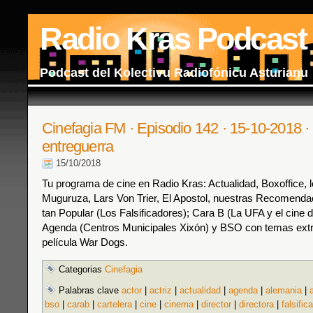
Radio Kras Podcast
Podcast del Kolectivu Radiofónicu Asturianu
Cinefagia FM · Episodio 142 · 15-10-2018 ·
entreguerra
15/10/2018
Tu programa de cine en Radio Kras: Actualidad, Boxoffice,
Muguruza, Lars Von Trier, El Apostol, nuestras Recomenda
tan Popular (Los Falsificadores); Cara B (La UFA y el cine 
Agenda (Centros Municipales Xixón) y BSO con temas extr
película War Dogs.
Categorias
Cinefagia
Palabras clave
actor
|
actriz
|
actualidad
|
agenda
|
alemania
|
bso
|
carab
|
cartelera
|
cine
|
cinema
|
director
|
directora
|
falsific