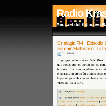
Radio Kra
Podcast del Kolectivu R
Cinefagia FM · Episodio 
Samaín/Halloween "Tu terr
01/11/2019
Tu programa de cine en Radio Kras. 
que consideramos tienen, por su cont
terrorífico. La distopía, el drama socia
injusticias, la opresión y todos eso
lo ponen películas de zombies con “co
VIDA, así es el CINE.
Categorias
Cinefagia
Palabras clave
actor
|
actriz
|
amor
|
box
drama
|
estrenos
|
futuro
|
halloween
|
mied
samain
|
sinatra
|
social
|
soundtrack
|
taquil