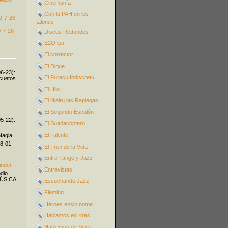
Cinemanía
Con la PAH en los
9-7-26
talones
-7-26
Discos Redondos
E2O lpa
El corrector
El Dique
06-23):
El Furacu Indiscretu
icuetos
El Hilo
El Nieiru las Rapiegas
El Segundo Escalón
05-22):
El Suañacoptero
El Talento
fagia
08-01-
El Tren de la Vida
Entre Tango y Jazz
inder
Entrevistas
odio
MÚSICA
Escuchando Jazz
Fleming
Héroes ensin nome
Hablamos en Kras
Hablemos de Sexo