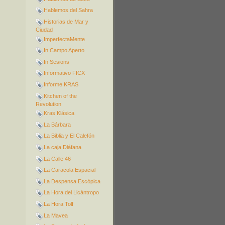
Hablemos del Sahra
Historias de Mar y
Ciudad
ImperfectaMente
In Campo Aperto
In Sesions
Informativo FICX
Informe KRAS
Kitchen of the
Revolution
Kras Klásica
La Bárbara
La Biblia y El Calefón
La caja Diáfana
La Calle 46
La Caracola Espacial
La Despensa Escópica
La Hora del Licántropo
La Hora Tolf
La Mavea