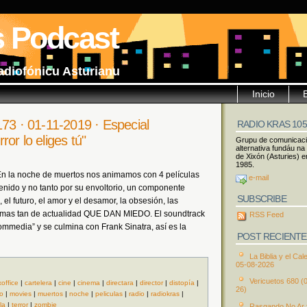
s Podcast
adiofónicu Asturianu
Inicio
173 · 01-11-2019 · Especial
RADIO KRAS 10
or lo eliges tú"
Grupu de comunicac
alternativa fundáu na
de Xixón (Asturies) e
1985.
En la noche de muertos nos animamos con 4 películas
e-mail
enido y no tanto por su envoltorio, un componente
SUBSCRIBE
l, el futuro, el amor y el desamor, la obsesión, las
s temas tan de actualidad QUE DAN MIEDO. El soundtrack
RSS Feed
mmedia” y se culmina con Frank Sinatra, así es la
POST RECIENTE
La Biblia y el Cal
05-08-2026
Vericuetos 680 (
office
|
cartelera
|
cine
|
cinema
|
directara
|
director
|
distopía
|
26)
o
|
movies
|
muertos
|
noche
|
peliculas
|
radio
|
radiokras
|
la
|
terror
|
zombie
Rasgando No Ar