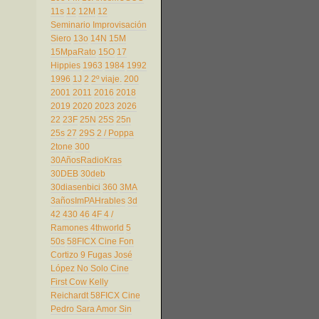
11s
12
12M
12
Seminario Improvisación
Siero
13o
14N
15M
15MpaRato
15O
17
Hippies
1963
1984
1992
1996
1J
2
2º viaje.
200
2001
2011
2016
2018
2019
2020
2023
2026
22
23F
25N
25S
25n
25s
27
29S
2 / Poppa
2tone
300
30AñosRadioKras
30DEB
30deb
30diasenbici
360
3MA
3añosImPAHrables
3d
42
430
46
4F
4 /
Ramones
4thworld
5
50s
58FICX Cine Fon
Cortizo 9 Fugas José
López No Solo Cine
First Cow Kelly
Reichardt
58FICX Cine
Pedro Sara Amor Sin