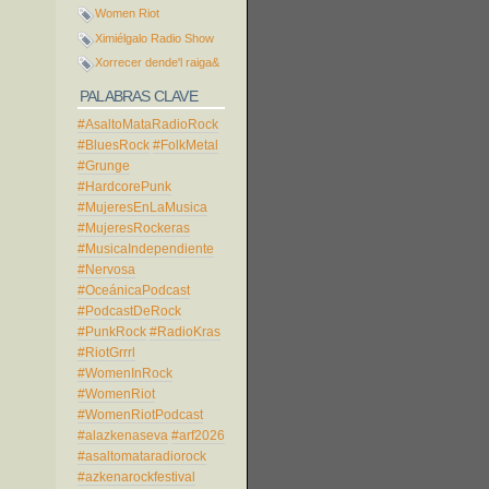
Women Riot
Ximiélgalo Radio Show
Xorrecer dende'l raiga&
PALABRAS CLAVE
#AsaltoMataRadioRock
#BluesRock
#FolkMetal
#Grunge
#HardcorePunk
#MujeresEnLaMusica
#MujeresRockeras
#MusicaIndependiente
#Nervosa
#OceánicaPodcast
#PodcastDeRock
#PunkRock
#RadioKras
#RiotGrrrl
#WomenInRock
#WomenRiot
#WomenRiotPodcast
#alazkenaseva
#arf2026
#asaltomataradiorock
#azkenarockfestival