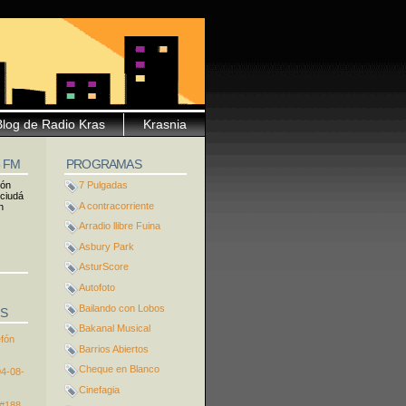
Blog de Radio Kras
Krasnia
5 FM
PROGRAMAS
ión
7 Pulgadas
 ciudá
A contracorriente
n
Arradio llibre Fuina
Asbury Park
AsturScore
Autofoto
Bailando con Lobos
S
Bakanal Musical
efón
Barrios Abiertos
Cheque en Blanco
04-08-
Cinefagia
 #188