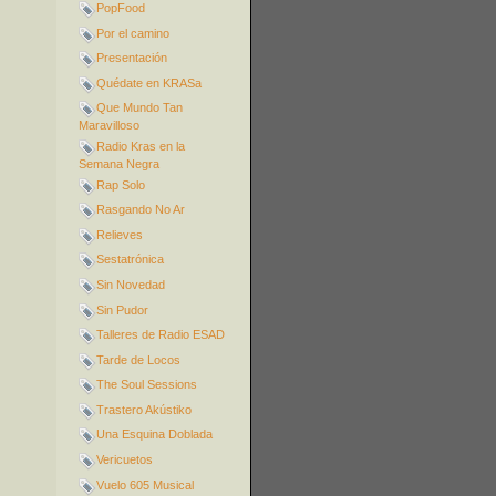
PopFood
Por el camino
Presentación
Quédate en KRASa
Que Mundo Tan
Maravilloso
Radio Kras en la
Semana Negra
Rap Solo
Rasgando No Ar
Relieves
Sestatrónica
Sin Novedad
Sin Pudor
Talleres de Radio ESAD
Tarde de Locos
The Soul Sessions
Trastero Akústiko
Una Esquina Doblada
Vericuetos
Vuelo 605 Musical