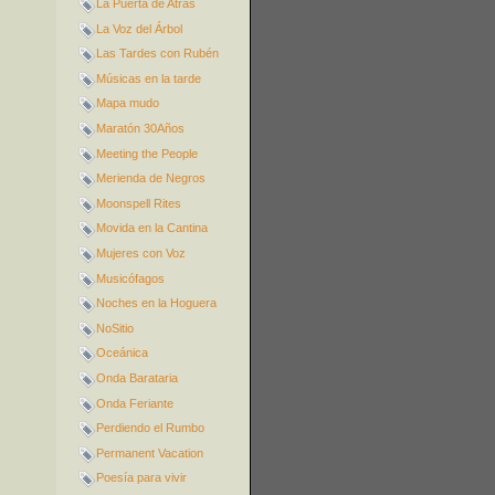
La Puerta de Atrás
La Voz del Árbol
Las Tardes con Rubén
Músicas en la tarde
Mapa mudo
Maratón 30Años
Meeting the People
Merienda de Negros
Moonspell Rites
Movida en la Cantina
Mujeres con Voz
Musicófagos
Noches en la Hoguera
NoSitio
Oceánica
Onda Barataria
Onda Feriante
Perdiendo el Rumbo
Permanent Vacation
Poesía para vivir