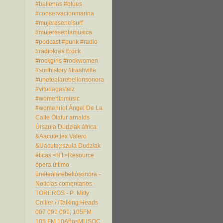
#ballenas
#blues
#conservacionmarina
#mujeresenelsurf
#mujeresenlamusica
#podcast
#punk
#radio
#radiokras
#rock
#rockgirls
#rockwomen
#surfhistory
#trashville
#unetealarebelionsonora
#vitoriagasteiz
#womeninmusic
#womenriot
Ángel De La
Calle
Ölafur arnalds
Úrszula Dudziak
áfrica
&Aacute;lex Valero
&Uacute;rszula Dudziak
éticas
<H1>Resource
ópera
último
únetealarebeliósonora
-
Noticias comentarios
-
TOREROS
- P
.Mitty
Collier
/
/Talking Heads
007
091
091;
105FM
105 FM
10AñosMUSOC