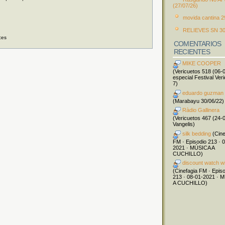
(27/07/26)
movida cantina 2
RELIEVES SN 30
ces
COMENTARIOS
RECIENTES
MIKE COOPER
(Vericuetos 518 (06-
especial Festival Ver
7)
eduardo guzman
(Marabayu 30/06/22)
Ràdio Gallinera
(Vericuetos 467 (24-
Vangelis)
silk bedding
(Cine
FM · Episodio 213 · 
2021 · MÚSICA A
CUCHILLO)
discount watch w
(Cinefagia FM · Epis
213 · 08-01-2021 · 
A CUCHILLO)