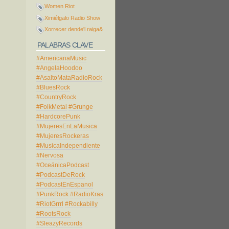
Women Riot
Ximiélgalo Radio Show
Xorrecer dende'l raiga&
PALABRAS CLAVE
#AmericanaMusic
#AngelaHoodoo
#AsaltoMataRadioRock
#BluesRock
#CountryRock
#FolkMetal
#Grunge
#HardcorePunk
#MujeresEnLaMusica
#MujeresRockeras
#MusicaIndependiente
#Nervosa
#OceánicaPodcast
#PodcastDeRock
#PodcastEnEspanol
#PunkRock
#RadioKras
#RiotGrrrl
#Rockabilly
#RootsRock
#SleazyRecords