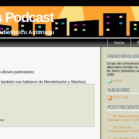
s Podcast
adiofónicu Asturianu
Inicio
RADIO KRAS 10
Grupu de comunicac
alternativa fundáu na
de Xixón (Asturies) e
 dioses particulares:
1985.
e-mail
 también nos hablaron de Mendelssohn y Sibelius).
SUBSCRIBE
RSS Feed
POST RECIENTE
SN Beata Dolore
Transgresoras 6-8-2
ces
SN Nelly Bly
Transgresoras 6-8-2
RELIEVES SN 6-