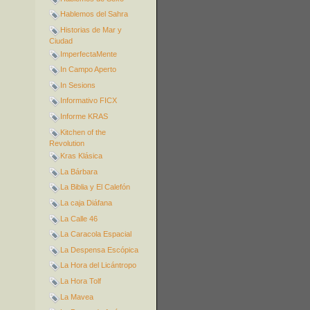
Hablemos del Sahra
Historias de Mar y
Ciudad
ImperfectaMente
In Campo Aperto
In Sesions
Informativo FICX
Informe KRAS
Kitchen of the
Revolution
Kras Klásica
La Bárbara
La Biblia y El Calefón
La caja Diáfana
La Calle 46
La Caracola Espacial
La Despensa Escópica
La Hora del Licántropo
La Hora Tolf
La Mavea