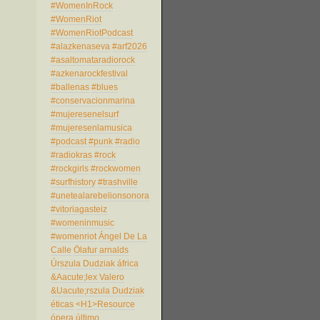
#WomenInRock
#WomenRiot
#WomenRiotPodcast
#alazkenaseva
#arf2026
#asaltomataradiorock
#azkenarockfestival
#ballenas
#blues
#conservacionmarina
#mujeresenelsurf
#mujeresenlamusica
#podcast
#punk
#radio
#radiokras
#rock
#rockgirls
#rockwomen
#surfhistory
#trashville
#unetealarebelionsonora
#vitoriagasteiz
#womeninmusic
#womenriot
Ángel De La
Calle
Ölafur arnalds
Úrszula Dudziak
áfrica
&Aacute;lex Valero
&Uacute;rszula Dudziak
éticas
<H1>Resource
ópera
último