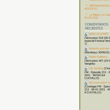
WRP048 ANGEL
HOODOO
La Biblia y el Cal
05-08-2026
COMENTARIOS
RECIENTES
MIKE COOPER
(Vericuetos 518 (06-
especial Festival Ver
7)
eduardo guzman
(Marabayu 30/06/22)
Ràdio Gallinera
(Vericuetos 467 (24-
Vangelis)
silk bedding
(Cine
FM · Episodio 213 · 
2021 · MÚSICA A
CUCHILLO)
discount watch w
(Cinefagia FM · Epis
213 · 08-01-2021 · 
A CUCHILLO)