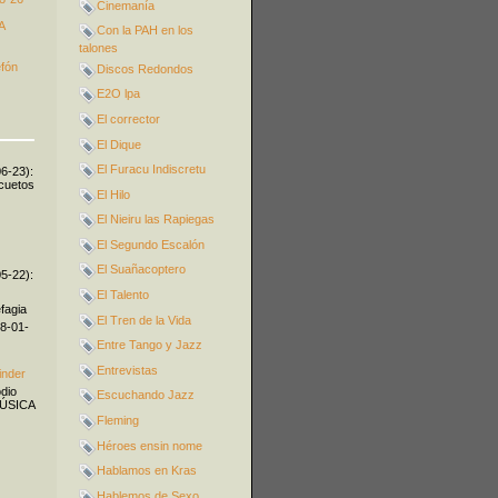
Cinemanía
A
Con la PAH en los
talones
efón
Discos Redondos
E2O lpa
El corrector
El Dique
El Furacu Indiscretu
06-23):
icuetos
El Hilo
El Nieiru las Rapiegas
El Segundo Escalón
El Suañacoptero
05-22):
El Talento
fagia
El Tren de la Vida
08-01-
Entre Tango y Jazz
Entrevistas
inder
odio
Escuchando Jazz
MÚSICA
Fleming
Héroes ensin nome
Hablamos en Kras
Hablemos de Sexo