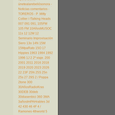
únetealarebeliósonora
-
Noticias comentarios
-
TOREROS
- P
.Mitty
Collier
/
/Talking Heads
007
091
091;
105FM
105 FM
10AñosMUSOC
11s
12
12M
12
Seminario Improvisación
Siero
13o
14N
15M
15MpaRato
15O
17
Hippies
1963
1984
1992
1996
1J
2
2º viaje.
200
2001
2011
2016
2018
2019
2020
2023
2026
22
23F
25N
25S
25n
25s
27
29S
2 / Poppa
2tone
300
30AñosRadioKras
30DEB
30deb
30diasenbici
360
3MA
3añosImPAHrables
3d
42
430
46
4F
4 /
Ramones
4thworld
5