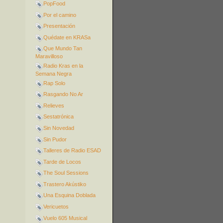
PopFood
Por el camino
Presentación
Quédate en KRASa
Que Mundo Tan
Maravilloso
Radio Kras en la
Semana Negra
Rap Solo
Rasgando No Ar
Relieves
Sestatrónica
Sin Novedad
Sin Pudor
Talleres de Radio ESAD
Tarde de Locos
The Soul Sessions
Trastero Akústiko
Una Esquina Doblada
Vericuetos
Vuelo 605 Musical