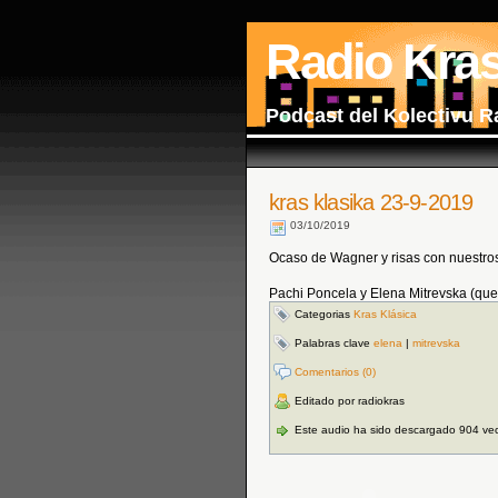
Radio Kra
Podcast del Kolectivu R
kras klasika 23-9-2019
03/10/2019
Ocaso de Wagner y risas con nuestros
Pachi Poncela y Elena Mitrevska (que
Categorias
Kras Klásica
Palabras clave
elena
|
mitrevska
Comentarios (0)
Editado por radiokras
Este audio ha sido descargado 904 ve