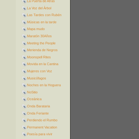
La Puerta de Atrás
La Voz del Árbol
Las Tardes con Rubén
Músicas en la tarde
Mapa mudo
Maratón 30Años
Meeting the People
Merienda de Negros
Moonspell Rites
Movida en la Cantina
Mujeres con Voz
Musicófagos
Noches en la Hoguera
NoSitio
Oceánica
Onda Barataria
Onda Feriante
Perdiendo el Rumbo
Permanent Vacation
Poesía para vivir