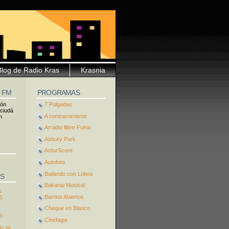
Blog de Radio Kras
Krasnia
5 FM
PROGRAMAS
ión
7 Pulgadas
 ciudá
A contracorriente
n
Arradio llibre Fuina
Asbury Park
AsturScore
Autofoto
Bailando con Lobos
S
Bakanal Musical
s
Barrios Abiertos
6
Cheque en Blanco
6-
Cinefagia
8-26