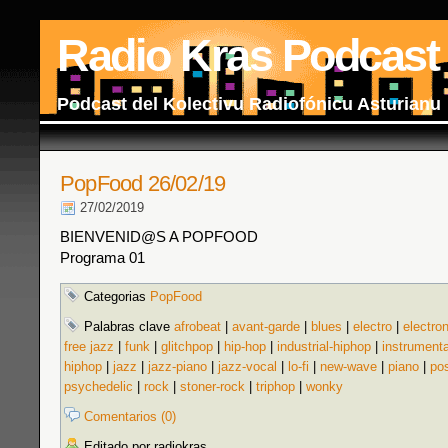
Radio Kras Podcast
Podcast del Kolectivu Radiofónicu Asturianu
PopFood 26/02/19
27/02/2019
BIENVENID@S A POPFOOD
Programa 01
Categorias
PopFood
Palabras clave
afrobeat
|
avant-garde
|
blues
|
electro
|
electron
free jazz
|
funk
|
glitchpop
|
hip-hop
|
industrial-hiphop
|
instrumenta
hiphop
|
jazz
|
jazz-piano
|
jazz-vocal
|
lo-fi
|
new-wave
|
piano
|
po
psychedelic
|
rock
|
stoner-rock
|
triphop
|
wonky
Comentarios (0)
Editado por radiokras