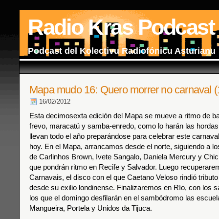
Radio Kras Podcast
Podcast del Kolectivu Radiofónicu Asturianu
Mapa mudo 16: Quero morrer no carnaval (
16/02/2012
Esta decimosexta edición del Mapa se mueve a ritmo de ba
frevo, maracatú y samba-enredo, como lo harán las hordas
llevan todo el año preparándose para celebrar este carnav
hoy. En el Mapa, arrancamos desde el norte, siguiendo a los
de Carlinhos Brown, Ivete Sangalo, Daniela Mercury y Chi
que pondrán ritmo en Recife y Salvador. Luego recuperare
Carnavais, el disco con el que Caetano Veloso rindió tributo 
desde su exilio londinense. Finalizaremos en Río, con los
los que el domingo desfilarán en el sambódromo las escuela
Mangueira, Portela y Unidos da Tijuca.