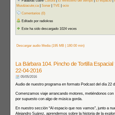
Palabras clave
Cultura
|
El Ministerio del tiempo
|
El espacio
|
Mus&iacute;ca
|
Sonar
|
TVE
|
ocio
Comentarios (0)
Editado por radiokras
Este ha sido descargado 1024 veces
Descargar audio Media (195 MB | 180:00 min)
La Bárbara 104. Pincho de Tortilla Espacial
22-04-2016
05/05/2016
Audio de nuestro programa en formato Podcast del día 22 de
Comenzamos viaje arrancando motores, metiéndonos con l
por supuesto con algo de música gorda.
En nuestro sección “Al espacio que nos vamos”, junto a nue
Alejandro Suárez, aprendemos sobre la historia de la explor