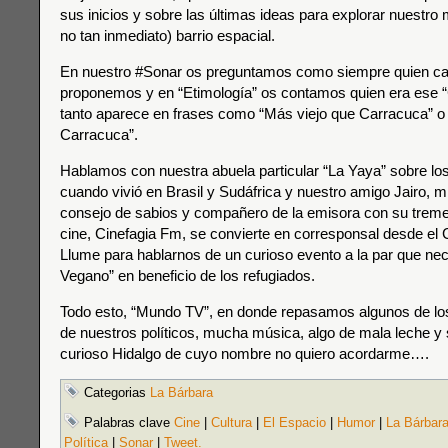
sus inicios y sobre las últimas ideas para explorar nuestro
no tan inmediato) barrio espacial.
En nuestro #Sonar os preguntamos como siempre quien ca
proponemos y en “Etimología” os contamos quien era ese 
tanto aparece en frases como “Más viejo que Carracuca” o
Carracuca”.
Hablamos con nuestra abuela particular “La Yaya” sobre los
cuando vivió en Brasil y Sudáfrica y nuestro amigo Jairo, 
consejo de sabios y compañero de la emisora con su tre
cine, Cinefagia Fm, se convierte en corresponsal desde el 
Llume para hablarnos de un curioso evento a la par que ne
Vegano” en beneficio de los refugiados.
Todo esto, “Mundo TV”, en donde repasamos algunos de lo
de nuestros políticos, mucha música, algo de mala leche y
curioso Hidalgo de cuyo nombre no quiero acordarme….
Categorias
La Bárbara
Palabras clave
Cine
|
Cultura
|
El Espacio
|
Humor
|
La Bárbar
Política
|
Sonar
|
Tweet.