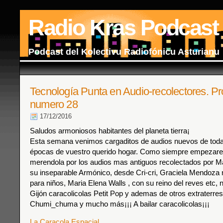
Radio Kras Podcast
Podcast del Kolectivu Radiofónicu Asturianu
Tecnología Punta en Audio-recolectores. P
numero 28
17/12/2016
Saludos armoniosos habitantes del planeta tierra¡
Esta semana venimos cargaditos de audios nuevos de todas
épocas de vuestro querido hogar. Como siempre empezar
merendola por los audios mas antiguos recolectados por M
su inseparable Armónico, desde Cri-cri, Graciela Mendoza
para niños, Maria Elena Walls , con su reino del reves etc,
Gijón caracolicolas Petit Pop y ademas de otros extraterre
Chumi_chuma y mucho más¡¡¡ A bailar caracolicolas¡¡¡
La Caracola Espacial