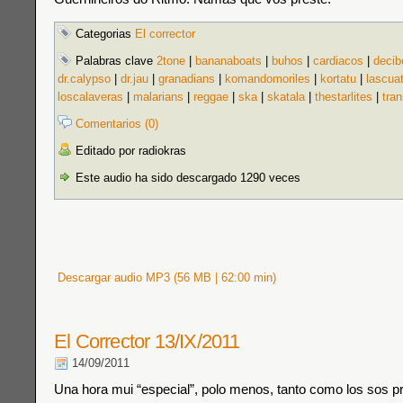
Categorias
El corrector
Palabras clave
2tone
|
bananaboats
|
buhos
|
cardiacos
|
decib
dr.calypso
|
dr.jau
|
granadians
|
komandomoriles
|
kortatu
|
lascua
loscalaveras
|
malarians
|
reggae
|
ska
|
skatala
|
thestarlites
|
tran
Comentarios (0)
Editado por radiokras
Este audio ha sido descargado 1290 veces
Descargar audio MP3 (56 MB | 62:00 min)
El Corrector 13/IX/2011
14/09/2011
Una hora mui “especial”, polo menos, tanto como los sos pr