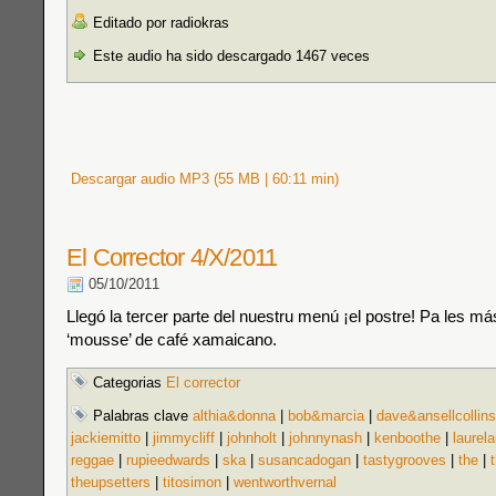
Editado por radiokras
Este audio ha sido descargado 1467 veces
Descargar audio MP3 (55 MB | 60:11 min)
El Corrector 4/X/2011
05/10/2011
Llegó la tercer parte del nuestru menú ¡el postre! Pa les má
‘mousse’ de café xamaicano.
Categorias
El corrector
Palabras clave
althia&donna
|
bob&marcia
|
dave&ansellcollins
jackiemitto
|
jimmycliff
|
johnholt
|
johnnynash
|
kenboothe
|
laurela
reggae
|
rupieedwards
|
ska
|
susancadogan
|
tastygrooves
|
the
|
theupsetters
|
titosimon
|
wentworthvernal