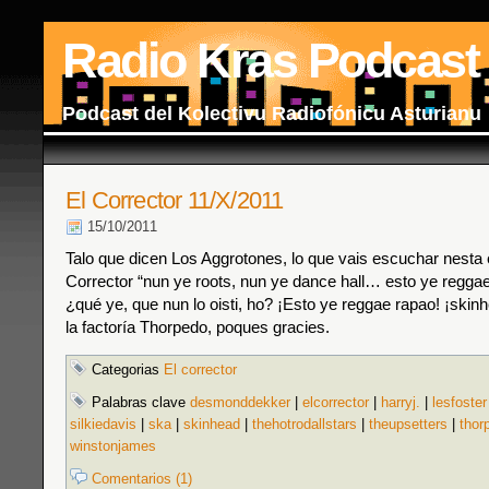
Radio Kras Podcast
Podcast del Kolectivu Radiofónicu Asturianu
El Corrector 11/X/2011
15/10/2011
Talo que dicen Los Aggrotones, lo que vais escuchar nesta 
Corrector “nun ye roots, nun ye dance hall… esto ye regg
¿qué ye, que nun lo oisti, ho? ¡Esto ye reggae rapao! ¡skin
la factoría Thorpedo, poques gracies.
Categorias
El corrector
Palabras clave
desmonddekker
|
elcorrector
|
harryj.
|
lesfoster
silkiedavis
|
ska
|
skinhead
|
thehotrodallstars
|
theupsetters
|
thor
winstonjames
Comentarios (1)