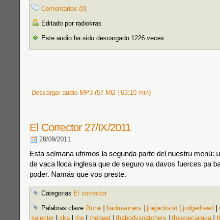
Comentarios (0)
Editado por radiokras
Este audio ha sido descargado 1226 veces
Descargar audio MP3 (57 MB | 63:10 min)
El Corrector 27/IX/2011
28/09/2011
Esta selmana ufrimos la segunda parte del nuestru menú: 
de vaca lloca inglesa que de seguro va davos fuerces pa b
poder. Namás que vos preste.
Categorias
El corrector
Palabras clave
2tone
|
badmanners
|
joejackson
|
judgedread
|
selecter
|
ska
|
the
|
thebeat
|
thebodysnatchers
|
thespecialaka
|
t