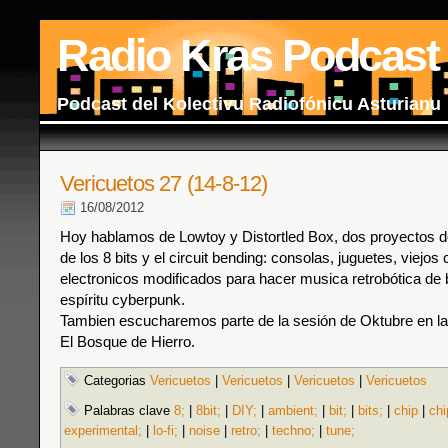
Radio Kras Podcast
Podcast del Kolectivu Radiofónicu Asturianu
Vericuetos 27 (14-8-12)
16/08/2012
Hoy hablamos de Lowtoy y Distortled Box, dos proyectos 
de los 8 bits y el circuit bending: consolas, juguetes, viejos
electronicos modificados para hacer musica retrobótica de 
espíritu cyberpunk.
Tambien escucharemos parte de la sesión de Oktubre en la
El Bosque de Hierro.
Categorias
Vericuetos
|
Vericuetos
|
Vericuetos
|
Vericuetos
Palabras clave
8;
|
8bit;
|
DIY;
|
ambient;
|
bit;
|
bits;
|
chip
|
chi
experimental;
|
lo-fi;
|
noise
|
retro;
|
techno;
|
tune;